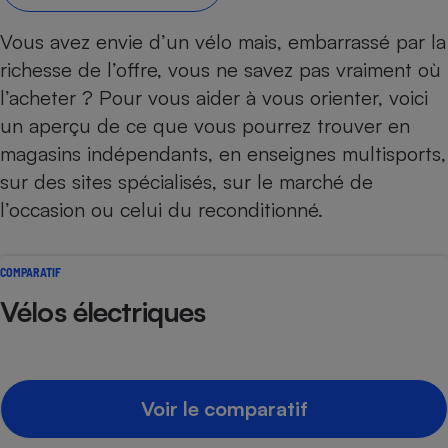
Petit électroménager - U
Vous avez envie d’un
vélo
mais, embarrassé par la
Complément
alimentaire
richesse de l’offre, vous ne savez pas vraiment où
Mutuelle
Assurance emprunteur
l’acheter ? Pour vous aider à vous orienter, voici
un aperçu de ce que vous pourrez trouver en
magasins indépendants, en enseignes multisports,
sur des sites spécialisés, sur le marché de
Matelas
Champagne
l’occasion ou celui du reconditionné.
bouteille
Banque en 
Téléviseur
COMPARATIF
Antimoustique
Lave-linge
Vélos électriques
Radiateur électrique
Voir le comparatif