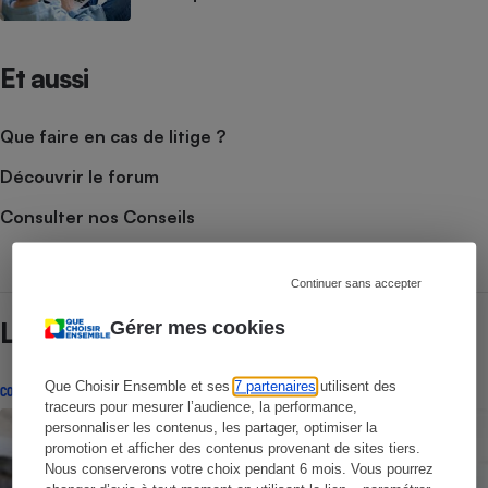
Et aussi
Que faire en cas de litige ?
Découvrir le forum
Consulter nos Conseils
Continuer sans accepter
Lire aussi
Gérer mes cookies
Que Choisir Ensemble et ses
7 partenaires
utilisent des
CONSEILS
traceurs pour mesurer l’audience, la performance,
personnaliser les contenus, les partager, optimiser la
promotion et afficher des contenus provenant de sites tiers.
Nous conserverons votre choix pendant 6 mois. Vous pourrez