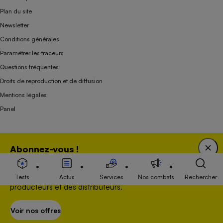
Plan du site
Newsletter
Conditions générales
Paramétrer les traceurs
Questions fréquentes
Droits de reproduction et de diffusion
Mentions légales
Panel
Association indépendante de l’État, des syndicats, des producteurs et des
Abonnez-vous !
distributeurs depuis 1951.
Bénéficiez d'une expertise unique tout en soutenant
une association 100 % indépendante de l'Etat, des
Tests
Actus
Services
Nos combats
Rechercher
producteurs et des distributeurs.
Voir nos offres
S’abonner