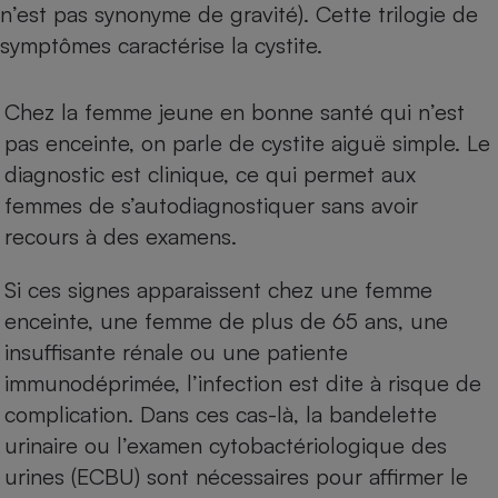
n’est pas synonyme de gravité). Cette trilogie de
Téléphone mobile -
Smartphone
symptômes caractérise la cystite.
Plaque de cuisson à
induction
Chez la femme jeune en bonne santé qui n’est
pas enceinte, on parle de cystite aiguë simple. Le
Climatiseur -
diagnostic est clinique, ce qui permet aux
Ventilateur
femmes de s’autodiagnostiquer sans avoir
recours à des examens.
Antivirus
Si ces signes apparaissent chez une femme
Climatiseur -
Ventilateur
enceinte, une femme de plus de 65 ans, une
insuffisante rénale ou une patiente
immunodéprimée, l’infection est dite à risque de
complication. Dans ces cas-là, la bandelette
urinaire ou l’examen cytobactériologique des
urines (ECBU) sont nécessaires pour affirmer le