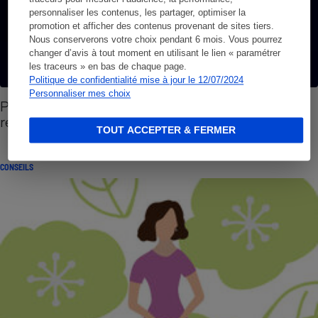
personnaliser les contenus, les partager, optimiser la
promotion et afficher des contenus provenant de sites tiers.
Nous conserverons votre choix pendant 6 mois. Vous pourrez
changer d’avis à tout moment en utilisant le lien « paramétrer
les traceurs » en bas de chaque page.
Politique de confidentialité mise à jour le 12/07/2024
Personnaliser mes choix
Problèmes urinaires - Comment lutter contre la
rétention urinaire
TOUT ACCEPTER & FERMER
CONSEILS