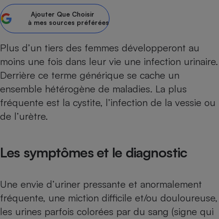
Ajouter
Que Choisir
Petit électroménager - U
Complément
à mes sources préférées
alimentaire
Mutuelle
Assurance emprunteur
Plus d’un tiers des femmes développeront au
moins une fois dans leur vie une infection urinaire.
Derrière ce terme générique se cache un
ensemble hétérogène de maladies. La plus
Matelas
Champagne
fréquente est la cystite, l’infection de la vessie ou
bouteille
Banque en 
de l’urètre.
Téléviseur
Antimoustique
Lave-linge
Les symptômes et le diagnostic
Une envie d’uriner pressante et anormalement
Radiateur électrique
fréquente, une miction difficile et/ou douloureuse,
les urines parfois colorées par du sang (signe qui