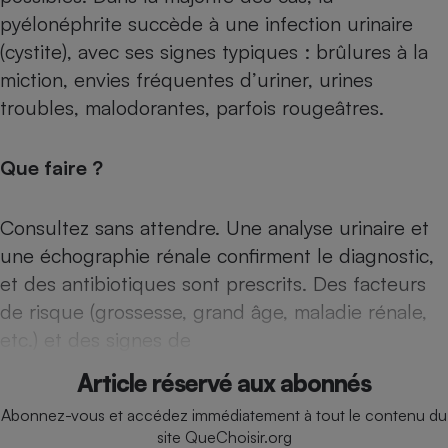
Téléphone mobile -
pyélonéphrite succède à une infection urinaire
Smartphone
Plaque de cuisson à
(cystite), avec ses signes typiques : brûlures à la
induction
miction, envies fréquentes d’uriner, urines
troubles, malodorantes, parfois rougeâtres.
Climatiseur -
Ventilateur
Que faire ?
Consultez sans attendre. Une analyse urinaire et
Antivirus
une échographie rénale confirment le diagnostic,
Climatiseur -
Ventilateur
et des antibiotiques sont prescrits. Des facteurs
de risque (grossesse, grand âge, maladie rénale,
etc.) et des signes de
Article réservé aux abonnés
Abonnez-vous et accédez immédiatement à tout le contenu du
site QueChoisir.org