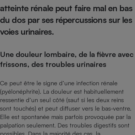
atteinte rénale peut faire mal en bas
Petit électroménager - U
Complément
du dos par ses répercussions sur les
alimentaire
Mutuelle
Assurance emprunteur
voies urinaires.
Une douleur lombaire, de la fièvre avec
Matelas
Champagne
frissons, des troubles urinaires
bouteille
Banque en 
Téléviseur
Ce peut être le signe d’une infection rénale
Antimoustique
Lave-linge
(pyélonéphrite). La douleur est habituellement
ressentie d’un seul côté (sauf si les deux reins
sont touchés) et peut diffuser vers le bas-ventre.
Elle est spontanée mais parfois provoquée par la
Radiateur électrique
palpation seulement. Des troubles digestifs sont
possibles. Dans la majorité des cas, la