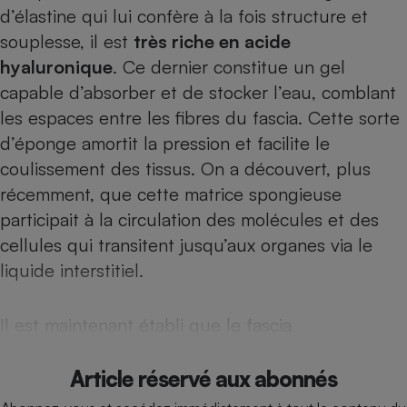
Téléphone mobile -
d’élastine qui lui confère à la fois structure et
Smartphone
souplesse, il est
très riche en acide
Plaque de cuisson à
induction
hyaluronique
. Ce dernier constitue un gel
capable d’absorber et de stocker l’eau, comblant
les espaces entre les fibres du fascia. Cette sorte
Climatiseur -
d’éponge amortit la pression et facilite le
Ventilateur
coulissement des tissus. On a découvert, plus
récemment, que cette matrice spongieuse
Antivirus
participait à la circulation des molécules et des
Climatiseur -
cellules qui transitent jusqu’aux organes via le
Ventilateur
liquide interstitiel.
Il est maintenant établi que le fascia
Article réservé aux abonnés