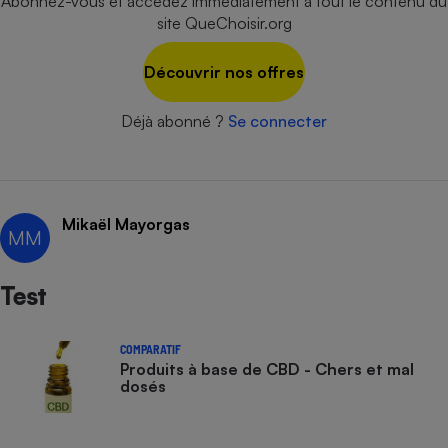
Abonnez-vous et accédez immédiatement à tout le contenu du
site QueChoisir.org
Cafetière à expressos
Découvrir nos offres
Déjà abonné ?
Se connecter
Mikaël Mayorgas
Robot ménager
MM
Test
COMPARATIF
Produits à base de CBD - Chers et mal
dosés