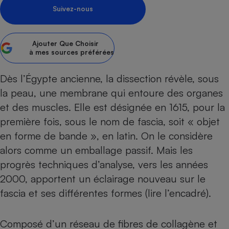
Suivez-nous
Petit électroménager - U
Complément
alimentaire
Mutuelle
Ajouter
Que Choisir
Assurance emprunteur
à mes sources préférées
Dès l’Égypte ancienne, la dissection révèle, sous
la peau, une membrane qui entoure des organes
Matelas
Champagne
et des muscles. Elle est désignée en 1615, pour la
bouteille
Banque en 
première fois, sous le nom de fascia, soit « objet
Téléviseur
en forme de bande », en latin. On le considère
Antimoustique
alors comme un emballage passif. Mais les
Lave-linge
progrès techniques d’analyse, vers les années
2000, apportent un éclairage nouveau sur le
fascia et ses différentes formes (lire l’encadré).
Radiateur électrique
Composé d’un réseau de fibres de collagène et