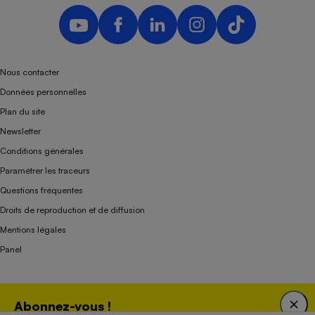
Nous contacter
Données personnelles
Plan du site
Newsletter
Conditions générales
Paramétrer les traceurs
Questions fréquentes
Droits de reproduction et de diffusion
Mentions légales
Panel
Association indépendante de l’État, des syndicats, des producteurs et des
Abonnez-vous !
distributeurs depuis 1951.