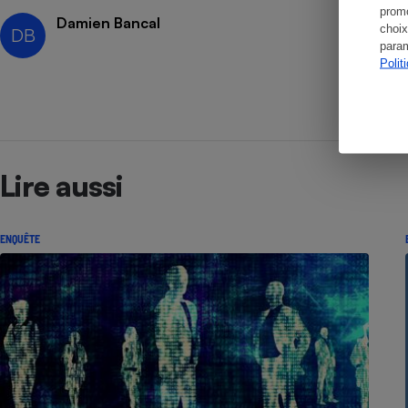
promo
Damien Bancal
choix
DB
param
Polit
Lire aussi
ENQUÊTE