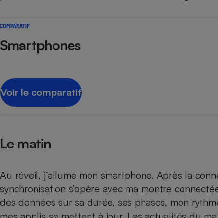
Radiateur électrique
COMPARATIF
Téléphone mobile -
Smartphones
Smartphone
Plaque de cuisson à
induction
Voir le comparatif
Climatiseur -
Ventilateur
Le matin
Antivirus
Climatiseur -
Ventilateur
Au réveil, j’allume mon smartphone. Après la con
synchronisation s’opère avec ma
montre connecté
des données sur sa durée, ses phases, mon rythme
mes applis se mettent à jour. Les actualités du mati