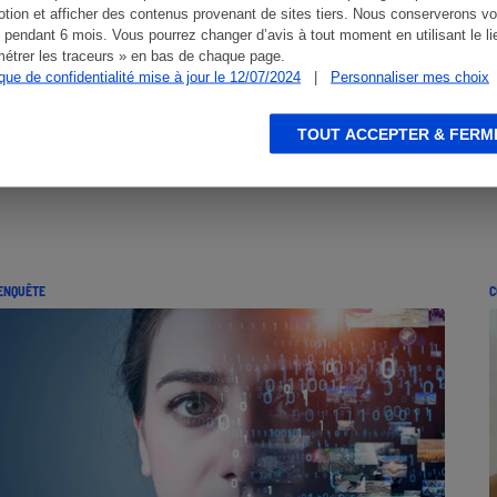
tion et afficher des contenus provenant de sites tiers. Nous conserverons vo
 pendant 6 mois. Vous pourrez changer d’avis à tout moment en utilisant le li
étrer les traceurs » en bas de chaque page.
ique de confidentialité mise à jour le 12/07/2024
|
Personnaliser mes choix
TOUT ACCEPTER & FERM
ENQUÊTE
C