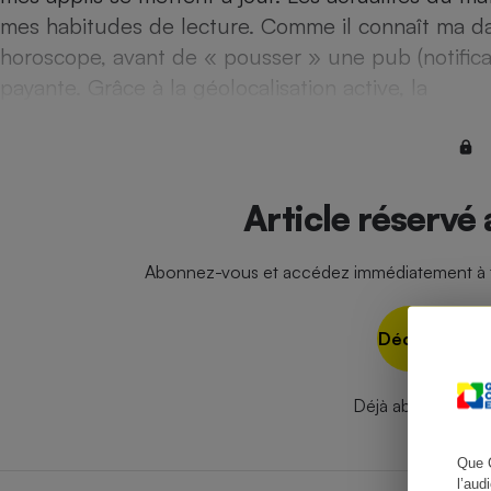
mes habitudes de lecture. Comme il connaît ma dat
horoscope, avant de « pousser » une pub (notific
payante. Grâce à la géolocalisation active, la
Cafetière à expresso
Article réservé
Abonnez-vous et accédez immédiatement à to
Robot ménager
Découvrir no
Déjà abonné ?
Se
Que 
l’aud