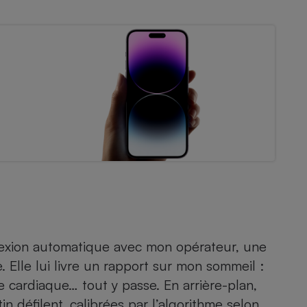
Électricité - Gaz
Appareil photo
numérique
Four encastrable
Lessive
Aspirateur
nexion automatique avec mon opérateur, une
e
. Elle lui livre un rapport sur mon sommeil :
 cardiaque… tout y passe. En arrière-plan,
n défilent, calibrées par l’algorithme selon