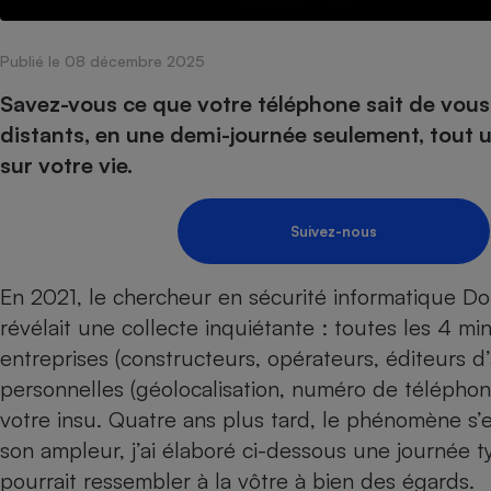
Internet
Publié le 08 décembre 2025
Gros électroménager
Téléphonie
Petit électroménager 
Savez-vous ce que votre téléphone sait de vous 
Complément
distants, en une demi-journée seulement, tout u
alimentaire
Mutuelle
sur votre vie.
Assurance emprunteu
Suivez-nous
Matelas
Champa
En 2021, le chercheur en sécurité informatique Dou
boutei
Banque 
révélait une collecte inquiétante : toutes les 4 m
Téléviseur
entreprises (constructeurs, opérateurs, éditeurs d
Antimoustique
Lave-linge
personnelles (géolocalisation, numéro de téléphone,
votre insu. Quatre ans plus tard, le phénomène s
son ampleur, j’ai élaboré ci-dessous une journée
pourrait ressembler à la vôtre à bien des égards.