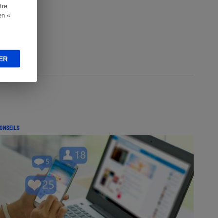
tre
en «
ER
ONSEILS