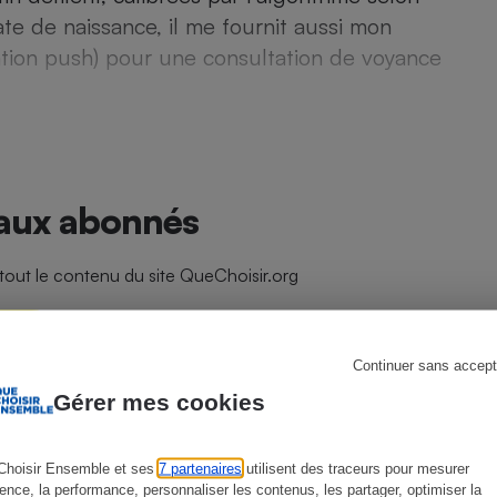
e de naissance, il me fournit aussi mon
ation push) pour une consultation de voyance
s
Réfrigérateur
 aux abonnés
ut le contenu du site QueChoisir.org
s offres
Continuer sans accept
Gérer mes cookies
 connecter
Choisir Ensemble et ses
7 partenaires
utilisent des traceurs pour mesurer
ience, la performance, personnaliser les contenus, les partager, optimiser la