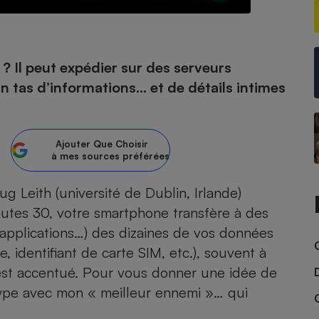
- Ustensile
? Il peut expédier sur des serveurs
Foie gras
n tas d’informations… et de détails intimes
Aide auditive
r
Assurance vie
Ajouter
Que Choisir
à mes sources préférées
Poêle à granulés
gne - Comment choisir une
g Leith (université de Dublin, Irlande)
lle de champagne
en ligne
inutes 30, votre smartphone transfère à des
Ordinateur portable
’applications…) des dizaines de vos données
Crème solaire
Lave-vaisselle
 identifiant de carte SIM, etc.), souvent à
’est accentué. Pour vous donner une idée de
 type avec mon « meilleur ennemi »… qui