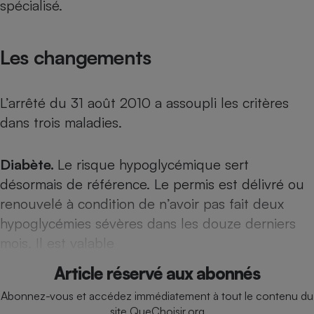
spécialisé.
Téléphone mobile -
Smartphone
Plaque de cuisson à
induction
Les changements
L’arrêté du 31 août 2010 a assoupli les critères
Climatiseur -
Ventilateur
dans trois maladies.
Antivirus
Diabète.
Le risque hypoglycémique sert
désormais de référence. Le permis est délivré ou
Climatiseur -
Ventilateur
renouvelé à condition de n’avoir pas fait deux
hypoglycémies sévères dans les douze derniers
mois. Il est valable
Article réservé aux abonnés
Abonnez-vous et accédez immédiatement à tout le contenu du
site QueChoisir.org