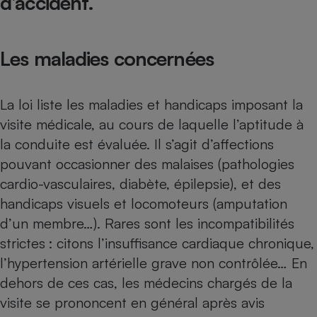
d’accident.
Petit électroménager - U
Complément
alimentaire
Les maladies concernées
Mutuelle
Assurance emprunteur
La loi liste les maladies et handicaps imposant la
visite médicale, au cours de laquelle l’aptitude à
Matelas
Champagne
la conduite est évaluée. Il s’agit d’affections
bouteille
pouvant occasionner des malaises (pathologies
Banque en 
cardio-vasculaires, diabète, épilepsie), et des
Téléviseur
Antimoustique
handicaps visuels et locomoteurs (amputation
Lave-linge
d’un membre…). Rares sont les incompatibilités
strictes : citons l’insuffisance cardiaque chronique,
l’hypertension artérielle grave non contrôlée… En
Radiateur électrique
dehors de ces cas, les médecins chargés de la
visite se prononcent en général après avis