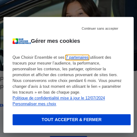
Continuer sans accepter
Gérer mes cookies
Que Choisir Ensemble et ses
7 partenaires
utilisent des
traceurs pour mesurer l’audience, la performance,
personnaliser les contenus, les partager, optimiser la
promotion et afficher des contenus provenant de sites tiers.
Permis de conduire - Les différentes formations
Nous conserverons votre choix pendant 6 mois. Vous pourrez
possibles pour passer le permis
changer d’avis à tout moment en utilisant le lien « paramétrer
les traceurs » en bas de chaque page.
Politique de confidentialité mise à jour le 12/07/2024
Personnaliser mes choix
ENQUÊTE
TOUT ACCEPTER & FERMER