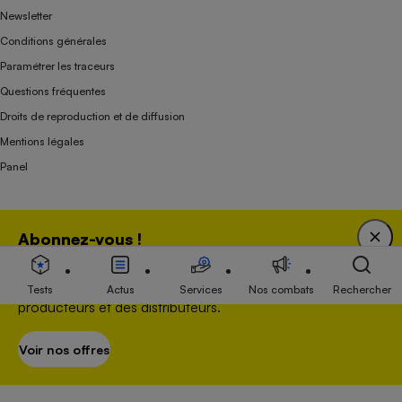
Newsletter
Conditions générales
Paramétrer les traceurs
Questions fréquentes
Droits de reproduction et de diffusion
Mentions légales
Panel
Association indépendante de l’État, des syndicats, des producteurs et des
Abonnez-vous !
distributeurs depuis 1951.
Bénéficiez d'une expertise unique tout en soutenant
une association 100 % indépendante de l'Etat, des
Tests
Actus
Services
Nos combats
Rechercher
producteurs et des distributeurs.
Voir nos offres
S’abonner