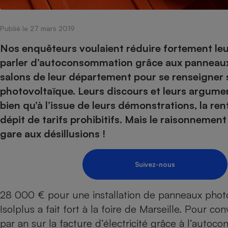
Internet
Publié le 27 mars 2019
Gros électroménager
Téléphonie
Petit électroménager 
Nos enquêteurs voulaient réduire fortement leur 
Complément
parler d’autoconsommation grâce aux panneaux so
alimentaire
Mutuelle
salons de leur département pour se renseigner 
Assurance emprunteu
photovoltaïque. Leurs discours et leurs argume
bien qu’à l’issue de leurs démonstrations, la ren
dépit de tarifs prohibitifs. Mais le raisonnement
Matelas
gare aux désillusions !
Champa
boutei
Banque 
Téléviseur
Suivez-nous
Antimoustique
Lave-linge
28 000 € pour une installation de panneaux photo
Isolplus a fait fort à la foire de Marseille. Pour c
par an sur la facture d’électricité grâce à l’auto