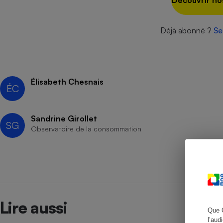
Découvrir no
Déjà abonné ?
Se
Cafetière à expresso
Élisabeth Chesnais
ÉC
Sandrine Girollet
SG
Observatoire de la consommation
Robot ménager
Lire aussi
Que 
l’aud