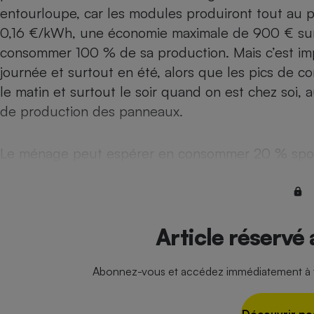
Radiateur électrique
entourloupe, car les modules produiront tout au p
0,16 €/kWh, une économie maximale de 900 € sur l
consommer 100 % de sa production. Mais c’est im
Téléphone mobile -
Smartphone
journée et surtout en été, alors que les pics de c
Plaque de cuisson à
induction
le matin et surtout le soir quand on est chez soi,
de production des panneaux.
Climatiseur -
Le ménage peut espérer en consommer 20 % spon
Ventilateur
Antivirus
Climatiseur -
Article réservé
Ventilateur
Abonnez-vous et accédez immédiatement à to