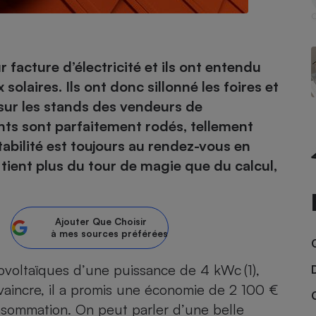
- Ustensile
facture d’électricité et ils ont entendu
Foie gras
laires. Ils ont donc sillonné les foires et
Aide auditive
sur les stands des vendeurs de
r
Assurance vie
nts sont parfaitement rodés, tellement
tabilité est toujours au rendez-vous en
 tient plus du tour de magie que du calcul,
Poêle à granulés
gne - Comment choisir une
lle de champagne
en ligne
Ajouter
Que Choisir
Ordinateur portable
à mes sources préférées
Crème solaire
Lave-vaisselle
voltaïques d’une puissance de 4 kWc (1),
onvaincre, il a promis une économie de 2 100 €
consommation. On peut parler d’une belle