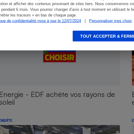
tion et afficher des contenus provenant de sites tiers. Nous conserverons vo
ENQUÊTE
E
 pendant 6 mois. Vous pourrez changer d’avis à tout moment en utilisant le li
étrer les traceurs » en bas de chaque page.
ique de confidentialité mise à jour le 12/07/2024
|
Personnaliser mes choix
TOUT ACCEPTER & FERM
Energie - EDF achète vos rayons de
soleil
ENQUÊTE
E