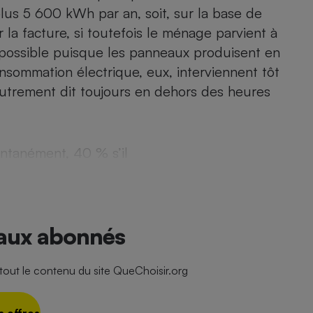
Électricité - Gaz
lus 5 600 kWh par an, soit, sur la base de
a facture, si toutefois le ménage parvient à
possible puisque les panneaux produisent en
Appareil photo
numérique
onsommation électrique, eux, interviennent tôt
Four encastrable
 autrement dit toujours en dehors des heures
Lessive
tanément, 40 % s’il
Aspirateur
 aux abonnés
ut le contenu du site QueChoisir.org