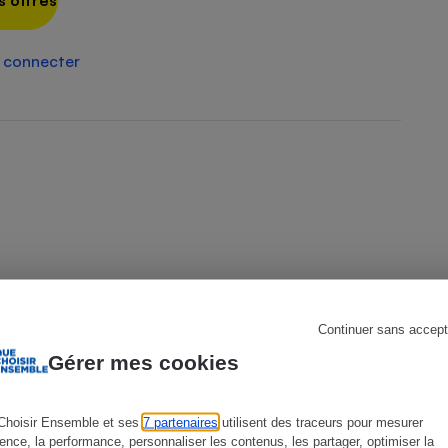
s offres
 connecter
s
Réfrigérateur
Continuer sans accept
Gérer mes cookies
Choisir Ensemble et ses
7 partenaires
utilisent des traceurs pour mesurer
ience, la performance, personnaliser les contenus, les partager, optimiser la