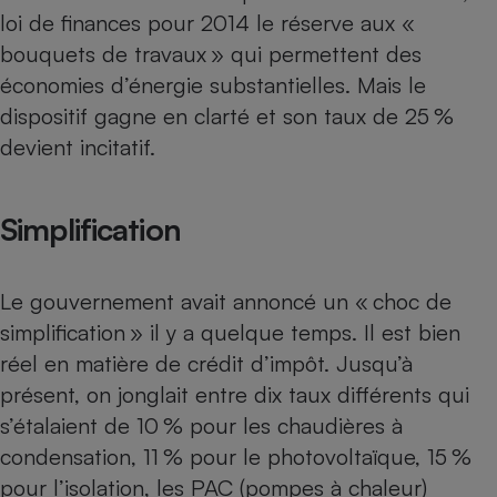
loi de finances pour 2014 le réserve aux «
Petit électroménager - U
Complément
bouquets de travaux » qui permettent des
alimentaire
économies d’énergie substantielles. Mais le
Mutuelle
Assurance emprunteur
dispositif gagne en clarté et son taux de 25 %
devient incitatif.
Matelas
Simplification
Champagne
bouteille
Banque en 
Téléviseur
Le gouvernement avait annoncé un « choc de
Antimoustique
Lave-linge
simplification » il y a quelque temps. Il est bien
réel en matière de crédit d’impôt. Jusqu’à
présent, on jonglait entre dix taux différents qui
s’étalaient de 10 % pour les chaudières à
Radiateur électrique
condensation, 11 % pour le photovoltaïque, 15 %
pour l’isolation, les PAC (pompes à chaleur)