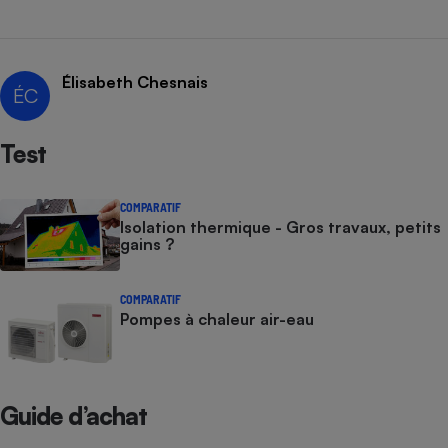
Cafetière à expressos
Élisabeth Chesnais
ÉC
Test
COMPARATIF
Isolation thermique - Gros travaux, petits
Robot ménager
gains ?
COMPARATIF
Pompes à chaleur air-eau
Guide d’achat