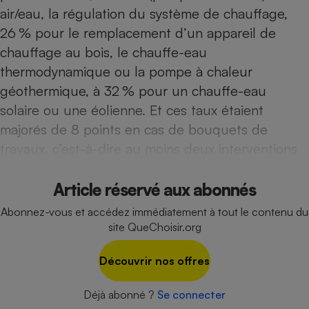
Téléphone mobile -
air/eau, la régulation du système de chauffage,
Smartphone
Plaque de cuisson à
26 % pour le remplacement d’un appareil de
induction
chauffage au bois, le chauffe-eau
thermodynamique ou la pompe à chaleur
géothermique, à 32 % pour un chauffe-eau
Climatiseur -
solaire ou une éolienne. Et ces taux étaient
Ventilateur
majorés de 8 points en cas de bouquets de
travaux, c’est-à-dire au moins deux interventions
Antivirus
Climatiseur -
Article réservé aux abonnés
Ventilateur
Abonnez-vous et accédez immédiatement à tout le contenu du
site QueChoisir.org
Découvrir nos offres
Déjà abonné ?
Se connecter