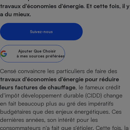
pression
Choisir son fioul
Assurance
Sécurité - Hygiène
Circulation routière
travaux d’économies d’énergie. Et cette fois, il y
Choisir son pellet
Crédit immobilier
Banque - Crédit
a du mieux.
Contrôle technique - Rép
Comparateur assurance emprunteur
Maison de retraite
Epargne - Fiscalité
Comparateu
Pièce détachée
Energie Moins Chère Ensemble
Comparatif réfrigérateur
Comparatif casque audio
Comparatif tondeuse ro
Suivez-nous
Moto
Comparatif plaque à indu
Comparatif barre de son
Comparatif poêle à gran
Supermarché - Drive
Comparatif hotte aspira
Comparatif imprimante m
Comparatif radiateur éle
Ajouter
Que Choisir
à mes sources préférées
Électricité - Gaz
Hygiène - Beauté
Comparatif climatiseur m
Comparatif ordinateur p
Tous les comparateurs
Maladie - Médecine - Mé
Comparatif aspirateur bal
Comparatif ultrabook
Censé convaincre les particuliers de faire des
Aménagement
Toutes les cartes interactives
travaux d’économies d’énergie pour réduire
Système de santé - Com
Comparatif aspirateur tr
Comparatif tablette tacti
Supermarché - Drive
Bricolage - Jardinage
Retraite
leurs factures de chauffage
, le fameux crédit
Comparatif cafetière au
Chauffage
d’impôt développement durable (CIDD) change
Speedtest - Testez le débit de votre
Mutuelle
Comparatif robot cuiseu
Image et son
Produit d'entretien
connexion Internet
en fait beaucoup plus au gré des impératifs
Comparatif centrale vap
Comparateur auto
Informatique
Sécurité domestique
budgétaires que des enjeux énergé­tiques. Ces
dernières années, son intérêt pour les
Internet
consommateurs n’a fait que s’étioler. Cette fois, la
Gros électroménager
Téléphonie