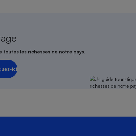
rage
e toutes les richesses de notre pays
.
quez-ici