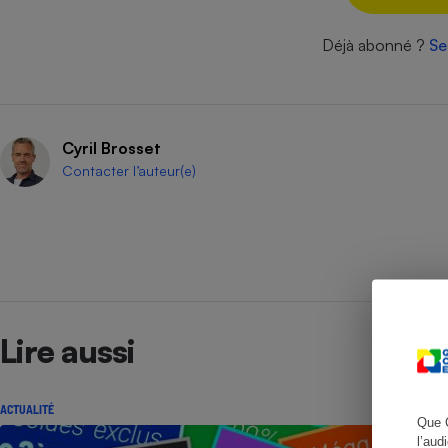
Déjà abonné ?
Se
Cafetière à expresso
Cyril Brosset
Contacter l’auteur(e)
Robot ménager
Lire aussi
ACTUALITÉ
Que 
l’aud