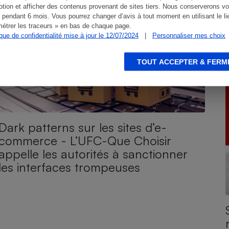
tion et afficher des contenus provenant de sites tiers. Nous conserverons vo
 pendant 6 mois. Vous pourrez changer d’avis à tout moment en utilisant le li
étrer les traceurs » en bas de chaque page.
ique de confidentialité mise à jour le 12/07/2024
|
Personnaliser mes choix
TOUT ACCEPTER & FERM
Dark patterns sur les sites d’e-
commerce - L’UFC-Que Choisir
appelle les autorités à sanctionner
les interfaces trompeuses