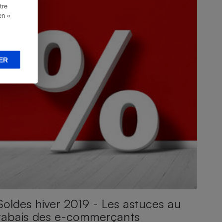
tre
en «
ER
Soldes hiver 2019 - Les astuces au
rabais des e-commerçants