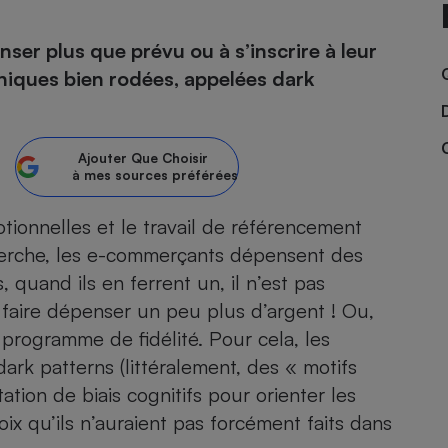
er plus que prévu ou à s’inscrire à leur
hniques bien rodées, appelées dark
- Ustensile
Foie gras
Aide auditive
r
Assurance vie
Ajouter
Que Choisir
à mes sources préférées
otionnelles et le travail de référencement
echerche, les e-commerçants dépensent des
Poêle à granulés
gne - Comment choisir une
lle de champagne
s, quand ils en ferrent un, il n’est pas
en ligne
ui faire dépenser un peu plus d’argent ! Ou,
Ordinateur portable
 programme de fidélité. Pour cela, les
Crème solaire
Lave-vaisselle
ark patterns (littéralement, des « motifs
ation de biais cognitifs pour orienter les
hoix qu’ils n’auraient pas forcément faits dans