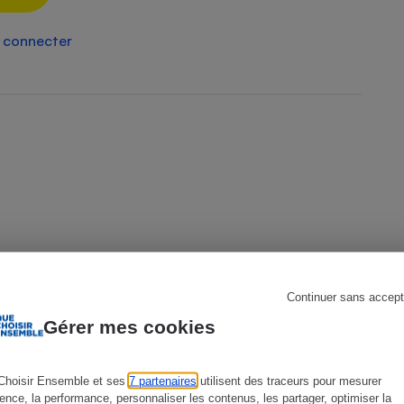
 connecter
s
Réfrigérateur
Continuer sans accept
Gérer mes cookies
ACTION QUE CHOISIR ENSEMBLE
A
Choisir Ensemble et ses
7 partenaires
utilisent des traceurs pour mesurer
ience, la performance, personnaliser les contenus, les partager, optimiser la