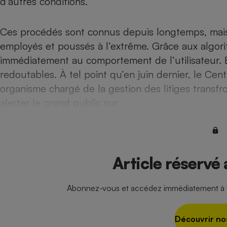
d’autres conditions.
Radiateur électrique
Ces procédés sont connus depuis longtemps, mais p
Téléphone mobile -
employés et poussés à l’extrême. Grâce aux algori
Smartphone
Plaque de cuisson à
immédiatement au comportement de l’utilisateur. Br
induction
redoutables. À tel point qu’en juin dernier, le C
organisme chargé de la gestion des litiges transfro
alerter le grand public sur
Climatiseur -
Ventilateur
Antivirus
Article réservé
Climatiseur -
Ventilateur
Abonnez-vous et accédez immédiatement à to
Découvrir no