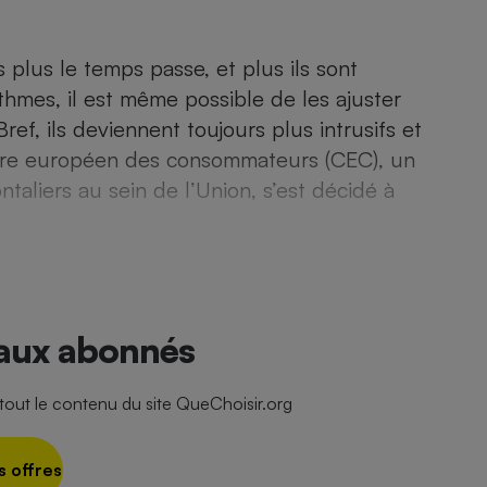
Électricité - Gaz
lus le temps passe, et plus ils sont
Appareil photo
thmes, il est même possible de les ajuster
numérique
Four encastrable
ef, ils deviennent toujours plus intrusifs et
entre européen des consommateurs (CEC), un
ntaliers au sein de l’Union, s’est décidé à
Lessive
 aux abonnés
Aspirateur
ut le contenu du site QueChoisir.org
s offres