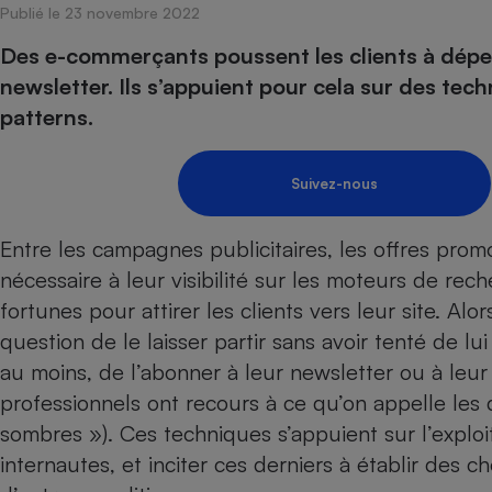
Publié le 23 novembre 2022
Internet
Des e-commerçants poussent les clients à dépens
Gros électroménager
Téléphonie
newsletter. Ils s’appuient pour cela sur des tec
Petit électroménager 
patterns.
Complément
alimentaire
Mutuelle
Assurance emprunteu
Suivez-nous
Entre les campagnes publicitaires, les offres prom
nécessaire à leur visibilité sur les moteurs de r
Matelas
Champa
boutei
fortunes pour attirer les clients vers leur site. Alor
Banque 
question de le laisser partir sans avoir tenté de l
Téléviseur
au moins, de l’abonner à leur newsletter ou à leur
Antimoustique
Lave-linge
professionnels ont recours à ce qu’on appelle les d
sombres »). Ces techniques s’appuient sur l’exploit
internautes, et inciter ces derniers à établir des c