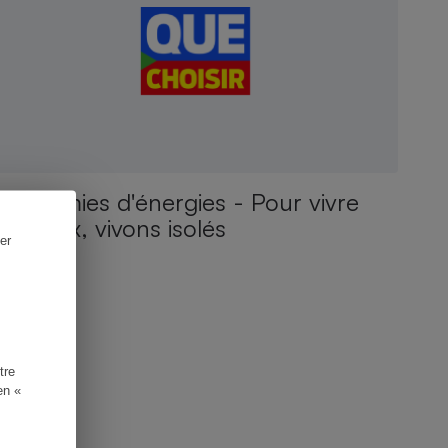
Economies d'énergies - Pour vivre
heureux, vivons isolés
er
tre
en «