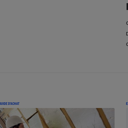
Électricité - Gaz
Appareil photo
numérique
Four encastrable
Lessive
Aspirateur
GUIDE D'ACHAT
E