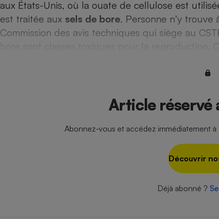
aux États-Unis, où la ouate de cellulose est utili
Internet
est traitée aux
sels de bore
. Personne n’y trouve à
Gros électroménager
Téléphonie
Commission des avis techniques qui siège au CSTB i
Petit électroménager 
bore sont classés toxiques pour la reproduction. C
Complément
alimentaire
Mutuelle
Assurance emprunteu
Article réservé
Matelas
Champa
Abonnez-vous et accédez immédiatement à to
boutei
Banque 
Téléviseur
Découvrir no
Antimoustique
Lave-linge
Déjà abonné ?
Se