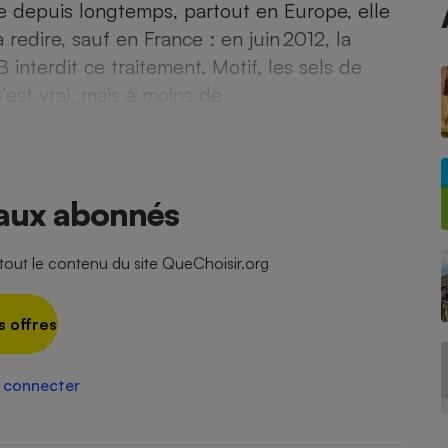
sée depuis longtemps, partout en Europe, elle
 redire, sauf en France : en juin 2012, la
nterdit ce traitement. Motif, les sels de
- Ustensile
’est vrai, mais à moins de
Foie gras
Aide auditive
r
Assurance vie
 aux abonnés
Poêle à granulés
gne - Comment choisir une
ut le contenu du site QueChoisir.org
lle de champagne
en ligne
Ordinateur portable
s offres
Crème solaire
Lave-vaisselle
 connecter