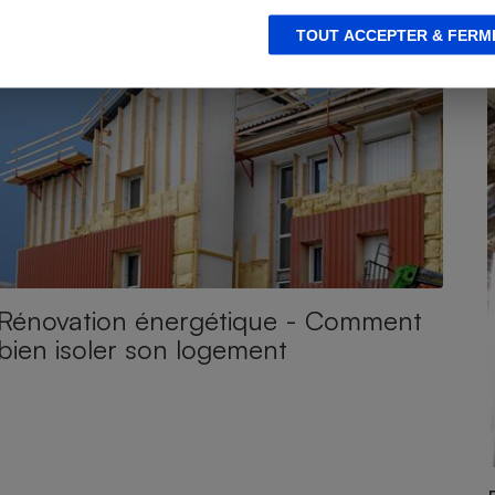
CONSEILS
C
TOUT ACCEPTER & FERM
Rénovation énergétique - Comment
bien isoler son logement