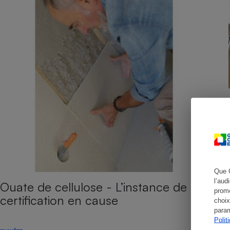
Cafetière à expresso
Robot ménager
Que 
l’aud
Ouate de cellulose - L’instance de
promo
certification en cause
choix
param
Polit