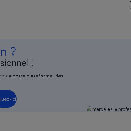
n ?
sionnel !
on sur
notre plateforme des
quez-ici