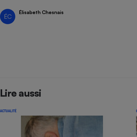
Radiateur électrique
Élisabeth Chesnais
ÉC
Téléphone mobile -
Smartphone
Plaque de cuisson à
induction
Climatiseur -
Ventilateur
Antivirus
Lire aussi
Climatiseur -
Ventilateur
ACTUALITÉ