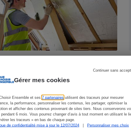
s
Réfrigérateur
Isolation - Comment choisir le bon
isolant
Continuer sans accept
Gérer mes cookies
Choisir Ensemble et ses
7 partenaires
utilisent des traceurs pour mesurer
ience, la performance, personnaliser les contenus, les partager, optimiser la
tion et afficher des contenus provenant de sites tiers. Nous conserverons vo
 pendant 6 mois. Vous pourrez changer d’avis à tout moment en utilisant le li
étrer les traceurs » en bas de chaque page.
ique de confidentialité mise à jour le 12/07/2024
|
Personnaliser mes choix