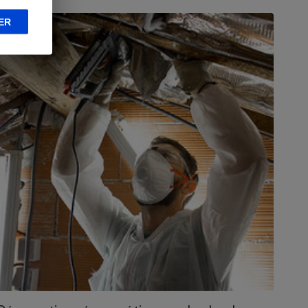
ONSEILS
ER