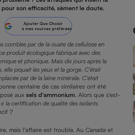
 pour son efficacité, sèment le doute.
atif sèche-linge
atif smartphone
atif nettoyeur haute
ateur mutuelle
on
Ajouter
Que Choisir
à mes sources préférées
Réparation
Obsèques - Pompes
teur des devis d’opticiens
os combles par de la ouate de cellulose en
funèbres
eur-congélateur
dio
 robot
 ce produit écologique fabriqué avec des
ermique et phonique. Mais dix jours après la
nduction
son
ranulés
lle piquait les yeux et la gorge. C’était
irante
e multifonction
électrique
emplacée par de la laine minérale. C’était
Panneaux
r mobile
r portable
photovoltaïques
onne centaine de cas similaires ont été
 Médicament
 balai
imposé aux
sels d’ammonium
. Alors que s’est-
omplémentaire santé
 traîneau
ctile
Circuits courts et
t
« la certification de qualité des isolants
alimentation locale
Puériculture - Produit
 automatique
ocif ?
pour bébé
Banque en ligne
seur
re, mais l’affaire est trouble. Au Canada et
vapeur