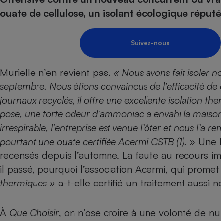
Energie
Nutrition
Assurance auto
ouate de cellulose, un isolant écologique réputé
-nous ?
Produit alimentaire
Carburant
Compar
Compar
Compar
Compar
pressi
Choisir son fioul
Assurance
Sécurité - Hygiène
Circulation routière
Suivez-nous
Choisir son pellet
Banque - Crédit
Crédit immobilier
Contrôle technique - 
Comparateur assurance emprunteur
Epargne - Fiscalité
Maison de retraite
Compara
Pièce détachée
Murielle n’en revient pas.
« Nous avons fait isoler n
Energie Moins Chère Ensemble
Comparatif réfrigérat
Comparatif casque au
Comparatif tondeuse
septembre. Nous étions convaincus de l’efficacité de
Moto
journaux recyclés, il offre une excellente isolation th
Comparatif plaque à i
Comparatif barre de 
Comparatif poêle à g
Supermarché - Drive
pose, une forte odeur d’ammoniac a envahi la maison, e
Comparatif hotte asp
Comparatif imprimant
Comparatif radiateur 
irrespirable, l’entreprise est venue l’ôter et nous l’a r
Électricité - Gaz
Hygiène - Beauté
Comparatif climatiseu
Comparatif ordinateu
pourtant une ouate certifiée Acermi CSTB (1). »
Une b
Tous les comparateurs
Maladie - Médecine -
Comparatif aspirateur
Comparatif ultrabook
Aménagement
recensés depuis l’automne. La faute au recours 
Toutes les cartes interactives
Système de santé - C
Comparatif aspirateur
Comparatif tablette ta
Supermarché - Drive
il passé, pourquoi l’association Acermi, qui prome
Bricolage - Jardinage
Retraite
Comparatif cafetière
thermiques »
a-t-elle certifié un traitement aussi n
Chauffage
Speedtest - Testez le débit de votre
Mutuelle
Comparatif robot cui
Image et son
Produit d'entretien
connexion Internet
À
Que Choisir
, on n’ose croire à une volonté de nui
Comparatif centrale 
Comparateur auto
Informatique
Sécurité domestique