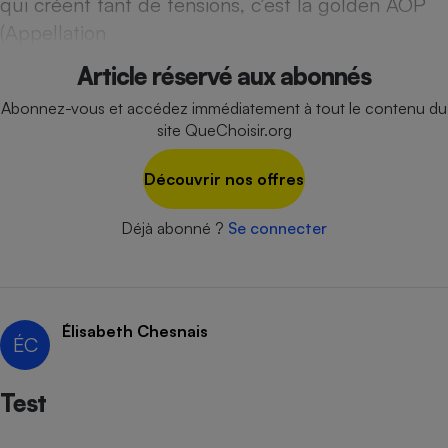
qui créent tant de tensions, c’est la golden AOP
Téléphone mobile -
Smartphone
(Appellation
Plaque de cuisson à
induction
Article réservé aux abonnés
Abonnez-vous et accédez immédiatement à tout le contenu du
site QueChoisir.org
Climatiseur -
Ventilateur
Découvrir nos offres
Déjà abonné ?
Se connecter
Antivirus
Climatiseur -
Ventilateur
Élisabeth Chesnais
ÉC
Test