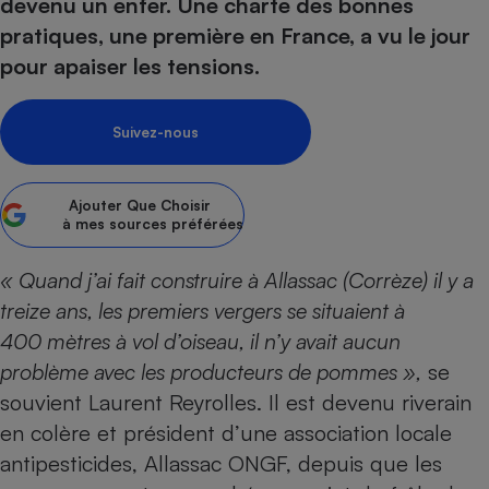
pression
devenu un enfer. Une charte des bonnes
Choisir son fioul
Assurance
Sécurité - Hygiène
Circulation routière
pratiques, une première en France, a vu le jour
Choisir son pellet
Crédit immobilier
Banque - Crédit
Contrôle technique - Rép
pour apaiser les tensions.
Comparateur assurance emprunteur
Maison de retraite
Epargne - Fiscalité
Comparateu
Pièce détachée
Energie Moins Chère Ensemble
Comparatif réfrigérateur
Comparatif casque audio
Comparatif tondeuse ro
Moto
Suivez-nous
Comparatif plaque à indu
Comparatif barre de son
Comparatif poêle à gran
Supermarché - Drive
Comparatif hotte aspira
Comparatif imprimante m
Comparatif radiateur éle
Ajouter
Que Choisir
Électricité - Gaz
Hygiène - Beauté
à mes sources préférées
Comparatif climatiseur m
Comparatif ordinateur p
Tous les comparateurs
Maladie - Médecine - Mé
Comparatif aspirateur bal
Comparatif ultrabook
Aménagement
« Quand j’ai fait construire à Allassac (Corrèze) il y a
Toutes les cartes interactives
Système de santé - Com
Comparatif aspirateur tr
Comparatif tablette tacti
Supermarché - Drive
Bricolage - Jardinage
treize ans, les premiers vergers se situaient à
Retraite
Comparatif cafetière au
400 mètres à vol d’oiseau, il n’y avait aucun
Chauffage
Speedtest - Testez le débit de votre
problème avec les producteurs de pommes »,
se
Mutuelle
Comparatif robot cuiseu
Image et son
Produit d'entretien
connexion Internet
souvient Laurent Reyrolles. Il est devenu riverain
Comparatif centrale vap
Comparateur auto
Informatique
Sécurité domestique
en colère et président d’une association locale
Internet
antipesticides, Allassac ONGF, depuis que les
Gros électroménager
Téléphonie