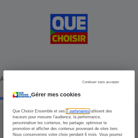
Agriculture - Les pesticides en pente douce
Continuer sans accepter
Gérer mes cookies
ENQUÊTE
Que Choisir Ensemble et ses
7 partenaires
utilisent des
traceurs pour mesurer l’audience, la performance,
personnaliser les contenus, les partager, optimiser la
promotion et afficher des contenus provenant de sites tiers.
Nous conserverons votre choix pendant 6 mois. Vous pourrez