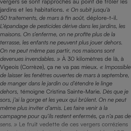
vergers se sont rapprochés au point de frôler les
jardins et les habitations.
« On subit jusqu’à
Petit électroménager - U
Complément
50 traitements, de mars à fin août,
déplore-t-il.
alimentaire
Mutuelle
L’épandage de pesticides dérive dans les jardins, les
Assurance emprunteur
maisons. On s’enferme, on ne profite plus de la
terrasse, les enfants ne peuvent plus jouer dehors.
On ne peut même pas partir, nos maisons sont
Matelas
devenues invendables. »
À 30 kilomètres de là, à
Champagne
bouteille
Vigeois (Corrèze), ça ne va pas mieux.
« Impossible
Banque en 
de laisser les fenêtres ouvertes de mars à septembre,
Téléviseur
de manger dans le jardin ou d’étendre le linge
Antimoustique
Lave-linge
dehors,
témoigne Cristina Sainte-Marie.
Dès que je
sors, j’ai la gorge et les yeux qui brûlent. On ne peut
même plus inviter d’amis. Les faire venir à la
Radiateur électrique
campagne pour qu’ils restent enfermés, ça n’a pas de
sens. »
Le fruit vedette de ces vergers corréziens