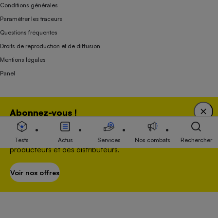
Conditions générales
Paramétrer les traceurs
Questions fréquentes
Droits de reproduction et de diffusion
Mentions légales
Panel
Association indépendante de l’État, des syndicats, des producteurs et des
Abonnez-vous !
distributeurs depuis 1951.
Bénéficiez d'une expertise unique tout en soutenant
une association 100 % indépendante de l'Etat, des
Tests
Actus
Services
Nos combats
Rechercher
producteurs et des distributeurs.
Voir nos offres
S’abonner