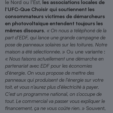
le Nord ou l’Est,
les associations locales de
Petit électroménager - U
l’UFC-Que Choisir qui soutiennent les
Complément
consommateurs victimes de démarcheurs
alimentaire
Mutuelle
en photovoltaïque entendent toujours les
Assurance emprunteur
mêmes discours
.
« On nous a téléphoné de la
part d’EDF, qui lance une grande campagne de
pose de panneaux solaires sur les toitures. Notre
Matelas
Champagne
maison a été sélectionnée. »
Ou une variante :
bouteille
Banque en 
« Nous faisons actuellement une démarche en
partenariat avec EDF pour les économies
Téléviseur
Antimoustique
d’énergie. On vous propose de mettre des
Lave-linge
panneaux qui produisent de l’énergie sur votre
toit, et vous n’aurez plus d’électricité à payer.
C’est un programme national, on s’occupe de
Radiateur électrique
tout. Le commercial va passer vous expliquer le
financement, ça ne vous coûte rien. »
Souvent,