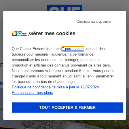
Continuer sans accepter
Gérer mes cookies
Que Choisir Ensemble et ses
7 partenaires
utilisent des
traceurs pour mesurer l’audience, la performance,
personnaliser les contenus, les partager, optimiser la
Energie - EDF achète vos rayons de soleil
promotion et afficher des contenus provenant de sites tiers.
Nous conserverons votre choix pendant 6 mois. Vous pourrez
changer d’avis à tout moment en utilisant le lien « paramétrer
les traceurs » en bas de chaque page.
ENQUÊTE
Politique de confidentialité mise à jour le 12/07/2024
Personnaliser mes choix
TOUT ACCEPTER & FERMER