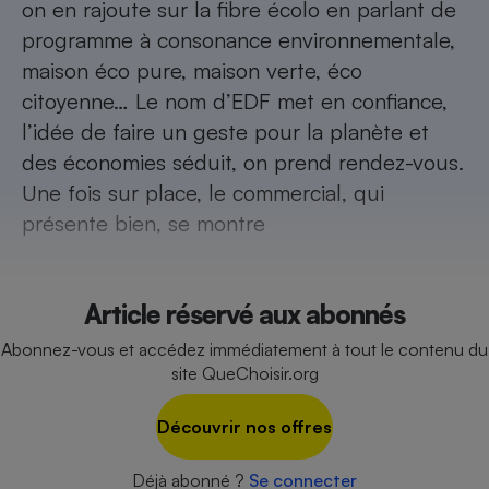
on en rajoute sur la fibre écolo en parlant de
Téléphone mobile -
Smartphone
programme à consonance environnementale,
Plaque de cuisson à
induction
maison éco pure, maison verte, éco
citoyenne… Le nom d’EDF met en confiance,
l’idée de faire un geste pour la planète et
des économies séduit, on prend rendez-vous.
Climatiseur -
Ventilateur
Une fois sur place, le commercial, qui
présente bien, se montre
Antivirus
Climatiseur -
Ventilateur
Article réservé aux abonnés
Abonnez-vous et accédez immédiatement à tout le contenu du
site QueChoisir.org
Découvrir nos offres
Déjà abonné ?
Se connecter