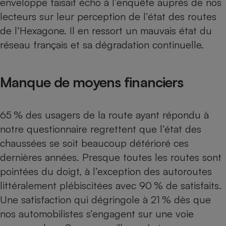
enveloppe faisait écho à
l’enquête auprès de nos
lecteurs sur leur perception de l’état des routes
Petit électroménager - U
Complément
de l’Hexagone
. Il en ressort un mauvais état du
alimentaire
Mutuelle
réseau français et sa dégradation continuelle.
Assurance emprunteur
Manque de moyens financiers
Matelas
Champagne
bouteille
65 % des usagers de la route ayant répondu à
Banque en 
notre questionnaire regrettent que l’état des
Téléviseur
chaussées se soit beaucoup détérioré ces
Antimoustique
Lave-linge
dernières années. Presque toutes les routes sont
pointées du doigt, à l’exception des autoroutes
littéralement plébiscitées avec 90 % de satisfaits.
Une satisfaction qui dégringole à 21 % dès que
Radiateur électrique
nos automobilistes s’engagent sur une voie