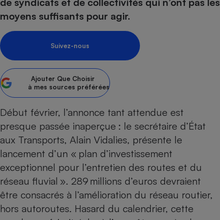
pression
de syndicats et de collectivités qui n’ont pas les
Choisir son fioul
Assurance
Sécurité - Hygiène
Circulation routière
moyens suffisants pour agir.
Choisir son pellet
Crédit immobilier
Banque - Crédit
Contrôle technique - Rép
Comparateur assurance emprunteur
Maison de retraite
Epargne - Fiscalité
Comparateu
Pièce détachée
Suivez-nous
Energie Moins Chère Ensemble
Comparatif réfrigérateur
Comparatif casque audio
Comparatif tondeuse ro
Moto
Comparatif plaque à indu
Comparatif barre de son
Comparatif poêle à gran
Supermarché - Drive
Ajouter
Que Choisir
Comparatif hotte aspira
Comparatif imprimante m
Comparatif radiateur éle
à mes sources préférées
Électricité - Gaz
Hygiène - Beauté
Comparatif climatiseur m
Comparatif ordinateur p
Début février, l’annonce tant attendue est
Tous les comparateurs
Maladie - Médecine - Mé
Comparatif aspirateur bal
Comparatif ultrabook
Aménagement
presque passée inaperçue : le secrétaire d’État
Toutes les cartes interactives
Système de santé - Com
Comparatif aspirateur tr
Comparatif tablette tacti
Supermarché - Drive
Bricolage - Jardinage
aux Transports, Alain Vidalies, présente le
Retraite
Comparatif cafetière au
lancement d’un « plan d’investissement
Chauffage
Speedtest - Testez le débit de votre
exceptionnel pour l’entretien des routes et du
Mutuelle
Comparatif robot cuiseu
Image et son
Produit d'entretien
connexion Internet
réseau fluvial ». 289 millions d’euros devraient
Comparatif centrale vap
Comparateur auto
Informatique
Sécurité domestique
être consacrés à l’amélioration du réseau routier,
Internet
hors autoroutes. Hasard du calendrier, cette
Gros électroménager
Téléphonie