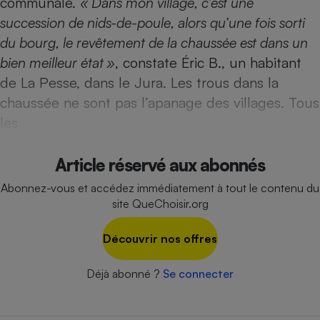
communale.
« Dans mon village, c’est une
Téléphone mobile -
Smartphone
succession de nids-de-poule, alors qu’une fois sorti
Plaque de cuisson à
du bourg, le revêtement de la chaussée est dans un
induction
bien meilleur état »
, constate Éric B., un habitant
de La Pesse, dans le Jura. Les trous dans la
chaussée ne sont pas l’apanage des villages. Tous
Climatiseur -
Ventilateur
les
Article réservé aux abonnés
Antivirus
Climatiseur -
Abonnez-vous et accédez immédiatement à tout le contenu du
Ventilateur
site QueChoisir.org
Découvrir nos offres
Déjà abonné ?
Se connecter