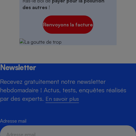
Ras-le bol de
payer pour la pollution
des autres
!
Renvoyons la facture
Newsletter
Recevez gratuitement notre newsletter
hebdomadaire ! Actus, tests, enquêtes réalisés
par des experts.
En savoir plus
Adresse mail