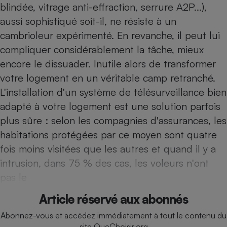
blindée, vitrage anti-effraction, serrure A2P...),
Téléphone mobile -
Smartphone
aussi sophistiqué soit-il, ne résiste à un
Plaque de cuisson à
induction
cambrioleur expérimenté. En revanche, il peut lui
compliquer considérablement la tâche, mieux
encore le dissuader. Inutile alors de transformer
Climatiseur -
votre logement en un véritable camp retranché.
Ventilateur
L'installation d'un système de télésurveillance bien
adapté à votre logement est une solution parfois
Antivirus
plus sûre : selon les compagnies d'assurances, les
habitations protégées par ce moyen sont quatre
Climatiseur -
Ventilateur
fois moins visitées que les autres et quand il y a
intrusion, dans 75 % des cas, les voleurs n'ont
pas le
Article réservé aux abonnés
Abonnez-vous et accédez immédiatement à tout le contenu du
site QueChoisir.org