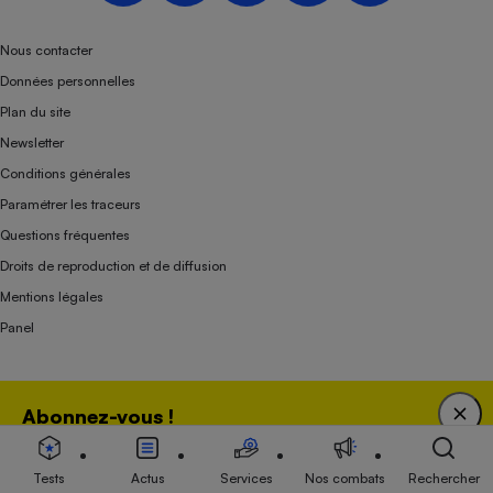
Nous contacter
Données personnelles
Plan du site
Newsletter
Conditions générales
Paramétrer les traceurs
Questions fréquentes
Droits de reproduction et de diffusion
Mentions légales
Panel
Association indépendante de l’État, des syndicats, des producteurs et des
Abonnez-vous !
distributeurs depuis 1951.
Bénéficiez d'une expertise unique tout en soutenant
une association 100 % indépendante de l'Etat, des
Tests
Actus
Services
Nos combats
Rechercher