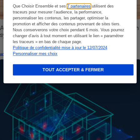
Que Choisir Ensemble et ses
7 partenaires
utilisent des
traceurs pour mesurer l’audience, la performance,
personnaliser les contenus, les partager, optimiser la
promotion et afficher des contenus provenant de sites tiers.
Alarme, caméra, télésurveillance - Bien choisir son
Nous conserverons votre choix pendant 6 mois. Vous pourrez
système de protection
changer d’avis à tout moment en utilisant le lien « paramétrer
les traceurs » en bas de chaque page.
Politique de confidentialité mise à jour le 12/07/2024
Personnaliser mes choix
ACTUALITÉ
TOUT ACCEPTER & FERMER