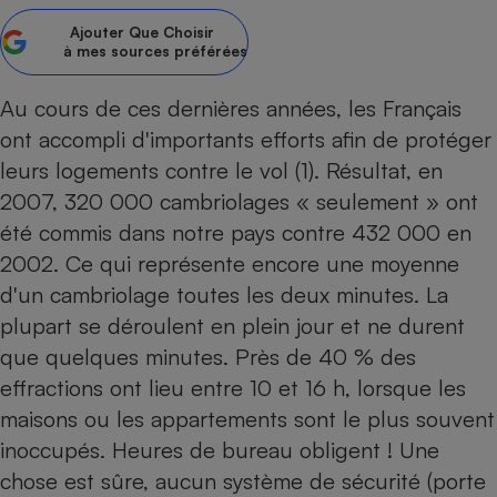
Ajouter
Que Choisir
Petit électroménager - U
Complément
à mes sources préférées
alimentaire
Mutuelle
Assurance emprunteur
Au cours de ces dernières années, les Français
ont accompli d'importants efforts afin de protéger
leurs logements contre le vol (1). Résultat, en
2007, 320 000 cambriolages « seulement » ont
Matelas
Champagne
été commis dans notre pays contre 432 000 en
bouteille
Banque en 
2002. Ce qui représente encore une moyenne
Téléviseur
d'un cambriolage toutes les deux minutes. La
Antimoustique
plupart se déroulent en plein jour et ne durent
Lave-linge
que quelques minutes. Près de 40 % des
effractions ont lieu entre 10 et 16 h, lorsque les
maisons ou les appartements sont le plus souvent
Radiateur électrique
inoccupés. Heures de bureau obligent ! Une
chose est sûre, aucun système de sécurité (porte