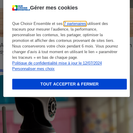
Gérer mes cookies
Que Choisir Ensemble et ses
7 partenaires
utilisent des
traceurs pour mesurer l’audience, la performance,
personnaliser les contenus, les partager, optimiser la
promotion et afficher des contenus provenant de sites tiers.
Alarme, caméra, télésurveillance - Bien choisir son
Nous conserverons votre choix pendant 6 mois. Vous pourrez
système de protection
changer d’avis à tout moment en utilisant le lien « paramétrer
les traceurs » en bas de chaque page.
Politique de confidentialité mise à jour le 12/07/2024
Personnaliser mes choix
GUIDE D'ACHAT
TOUT ACCEPTER & FERMER