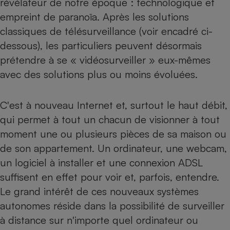
révélateur de notre époque : technologique et
empreint de paranoïa. Après les solutions
Petit électroménager - U
Complément
classiques de télésurveillance (voir encadré ci-
alimentaire
Mutuelle
dessous), les particuliers peuvent désormais
Assurance emprunteur
prétendre à se « vidéosurveiller » eux-mêmes
avec des solutions plus ou moins évoluées.
Matelas
Champagne
C'est à nouveau Internet et, surtout le haut débit,
bouteille
Banque en 
qui permet à tout un chacun de visionner à tout
moment une ou plusieurs pièces de sa maison ou
Téléviseur
Antimoustique
de son appartement. Un ordinateur, une webcam,
Lave-linge
un logiciel à installer et une connexion ADSL
suffisent en effet pour voir et, parfois, entendre.
Le grand intérêt de ces nouveaux systèmes
Radiateur électrique
autonomes réside dans la possibilité de surveiller
à distance sur n'importe quel ordinateur ou