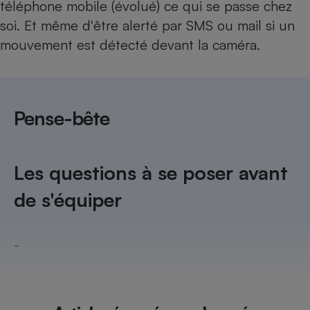
téléphone mobile (évolué) ce qui se passe chez
Téléphone mobile -
Smartphone
soi. Et même d'être alerté par SMS ou mail si un
Plaque de cuisson à
induction
mouvement est détecté devant la caméra.
Climatiseur -
Pense-bête
Ventilateur
Antivirus
Les questions à se poser avant
Climatiseur -
Ventilateur
de s'équiper
-