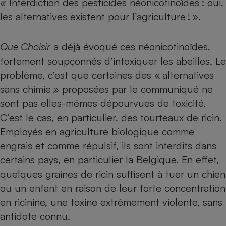
« Interdiction des pesticides néonicotinoïdes : oui,
les alternatives existent pour l’agriculture ! ».
Petit électroménager - U
Complément
alimentaire
Mutuelle
Que Choisir
a déjà évoqué ces néonicotinoïdes,
Assurance emprunteur
fortement soupçonnés d’intoxiquer les abeilles. Le
problème, c’est que certaines des « alternatives
sans chimie » proposées par le communiqué ne
Matelas
Champagne
sont pas elles-mêmes dépourvues de toxicité.
bouteille
Banque en 
C’est le cas, en particulier, des tourteaux de ricin.
Employés en agriculture biologique comme
Téléviseur
Antimoustique
engrais et comme répulsif, ils sont interdits dans
Lave-linge
certains pays, en particulier la Belgique. En effet,
quelques graines de ricin suffisent à tuer un chien
ou un enfant en raison de leur forte concentration
Radiateur électrique
en ricinine, une toxine extrêmement violente, sans
antidote connu.