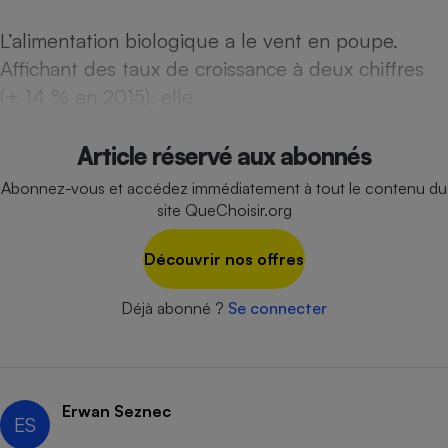
Téléphone mobile -
Smartphone
L’alimentation biologique a le vent en poupe.
Plaque de cuisson à
induction
Affichant des taux de croissance à deux chiffres
(+ 14 % en 2015), elle
Climatiseur -
Article réservé aux abonnés
Ventilateur
Abonnez-vous et accédez immédiatement à tout le contenu du
site QueChoisir.org
Antivirus
Découvrir nos offres
Climatiseur -
Ventilateur
Déjà abonné ?
Se connecter
Erwan Seznec
ES