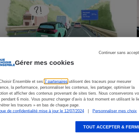
s
Réfrigérateur
Continuer sans accept
Gérer mes cookies
Voitures électriques - Des bornes et
encore des bornes…
Choisir Ensemble et ses
7 partenaires
utilisent des traceurs pour mesurer
ience, la performance, personnaliser les contenus, les partager, optimiser la
tion et afficher des contenus provenant de sites tiers. Nous conserverons vo
ENQUÊTE
C
 pendant 6 mois. Vous pourrez changer d’avis à tout moment en utilisant le li
étrer les traceurs » en bas de chaque page.
ique de confidentialité mise à jour le 12/07/2024
|
Personnaliser mes choix
TOUT ACCEPTER & FERM