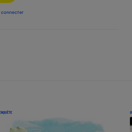
Électricité - Gaz
 connecter
Appareil photo
numérique
Four encastrable
Lessive
Aspirateur
ENQUÊTE
G