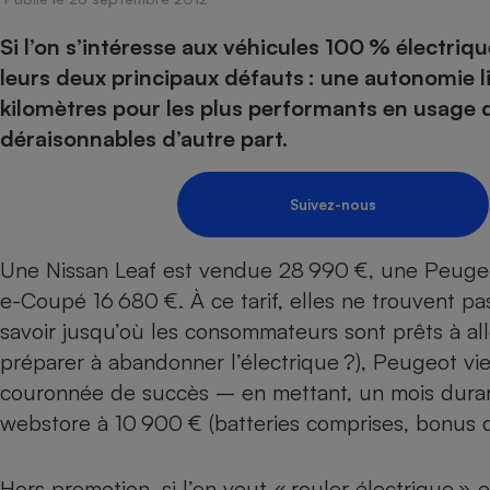
Energie
Nutrition
Assurance auto
-nous ?
Si l’on s’intéresse aux véhicules 100 % électri
Produit alimentaire
Carburant
Compar
Compar
Compar
Compar
pressi
leurs deux principaux défauts : une autonomie l
Choisir son fioul
Assurance
Sécurité - Hygiène
Circulation routière
kilomètres pour les plus performants en usage q
Choisir son pellet
Banque - Crédit
Crédit immobilier
Contrôle technique - 
déraisonnables d’autre part.
Comparateur assurance emprunteur
Epargne - Fiscalité
Maison de retraite
Compara
Pièce détachée
Energie Moins Chère Ensemble
Comparatif réfrigérat
Comparatif casque au
Comparatif tondeuse
Moto
Suivez-nous
Comparatif plaque à i
Comparatif barre de 
Comparatif poêle à g
Supermarché - Drive
Comparatif hotte asp
Comparatif imprimant
Comparatif radiateur 
Une Nissan Leaf est vendue 28 990 €, une Peugeo
Électricité - Gaz
Hygiène - Beauté
Comparatif climatiseu
Comparatif ordinateu
e-Coupé 16 680 €. À ce tarif, elles ne trouvent pa
Tous les comparateurs
Maladie - Médecine -
savoir jusqu’où les consommateurs sont prêts à all
Comparatif aspirateur
Comparatif ultrabook
Aménagement
Toutes les cartes interactives
préparer à abandonner l’électrique ?), Peugeot vi
Système de santé - C
Comparatif aspirateur
Comparatif tablette ta
Supermarché - Drive
Bricolage - Jardinage
couronnée de succès – en mettant, un mois durant 
Retraite
Comparatif cafetière
Chauffage
webstore à 10 900 € (batteries comprises, bonus d
Speedtest - Testez le débit de votre
Mutuelle
Comparatif robot cui
Image et son
Produit d'entretien
connexion Internet
Comparatif centrale 
Comparateur auto
Informatique
Sécurité domestique
Hors promotion, si l’on veut « rouler électrique » e