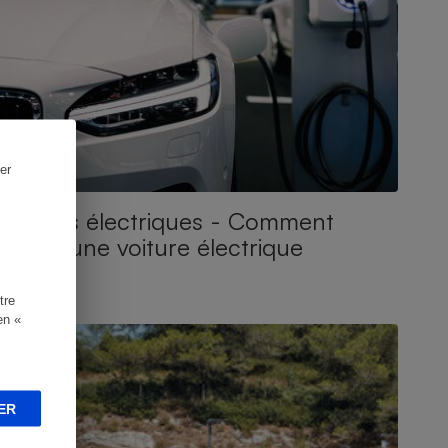
er
Voitures électriques - Comment
choisir une voiture électrique
tre
ONSEILS
en «
ER