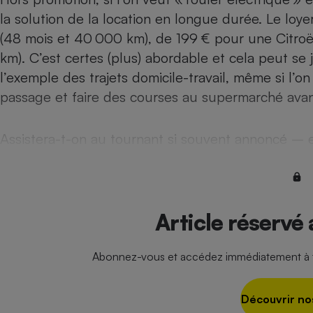
la solution de la location en longue durée. Le lo
Internet
(48 mois et 40 000 km), de 199 € pour une Citroë
Gros électroménager
Téléphonie
km). C’est certes (plus) abordable et cela peut se 
Petit électroménager 
Complément
l’exemple des trajets domicile-travail, même si l’on
alimentaire
passage et faire des courses au supermarché avan
Mutuelle
Assurance emprunteu
Assistera-t-on au tournant si souvent annoncé – e
Matelas
Champa
boutei
Banque 
Article réservé
Téléviseur
Antimoustique
Lave-linge
Abonnez-vous et accédez immédiatement à to
Découvrir no