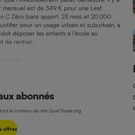
yer mensuel est de 349 € pour une Leaf
n C Zéro (sans apport, 23 mois et 20 000
justifier pour un usage urbain et suburbain, à
- Ustensile
Foie gras
 doit déposer les enfants à l’école au
t de rentrer.
Aide auditive
r
Assurance vie
t jamais
Poêle à granulés
gne - Comment choisir une
lle de champagne
en ligne
 aux abonnés
Ordinateur portable
Crème solaire
Lave-vaisselle
ut le contenu du site QueChoisir.org
s offres