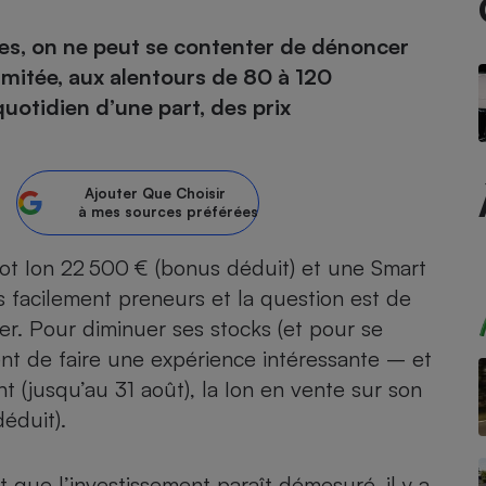
ques, on ne peut se contenter de dénoncer
atif sèche-linge
atif smartphone
atif nettoyeur haute
ateur mutuelle
on
imitée, aux alentours de 80 à 120
uotidien d’une part, des prix
Réparation
Obsèques - Pompes
teur des devis d’opticiens
funèbres
eur-congélateur
dio
 robot
Ajouter
Que Choisir
à mes sources préférées
nduction
son
ranulés
irante
e multifonction
électrique
t Ion 22 500 € (bonus déduit) et une Smart
Panneaux
r mobile
r portable
s facilement preneurs et la question est de
photovoltaïques
 Médicament
er. Pour diminuer ses stocks (et pour se
 balai
ent de faire une expérience intéressante – et
omplémentaire santé
 traîneau
ctile
Circuits courts et
alimentation locale
(jusqu’au 31 août), la Ion en vente sur son
Puériculture - Produit
 automatique
pour bébé
éduit).
Banque en ligne
seur
vapeur
t que l’investissement paraît démesuré, il y a