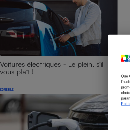
Cafetière à expresso
Voitures électriques - Le plein, s’il
vous plaît !
Que 
l’aud
Robot ménager
promo
CONSEILS
choix
param
Polit