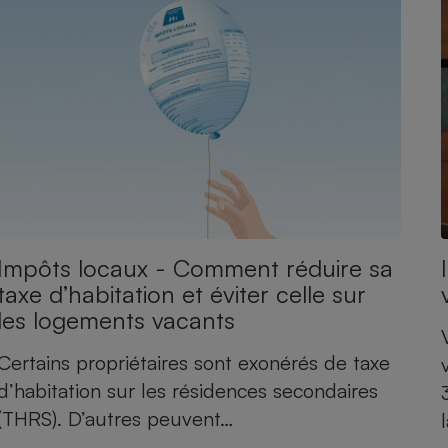
atif sèche-linge
atif smartphone
atif nettoyeur haute
ateur mutuelle
on
Réparation
Obsèques - Pompes
teur des devis d’opticiens
funèbres
eur-congélateur
dio
 robot
nduction
son
ranulés
irante
e multifonction
électrique
Panneaux
Impôts locaux - Comment réduire sa
r mobile
r portable
photovoltaïques
taxe d’habitation et éviter celle sur
 Médicament
 balai
les logements vacants
omplémentaire santé
 traîneau
ctile
Circuits courts et
alimentation locale
Puériculture - Produit
Certains propriétaires sont exonérés de taxe
 automatique
pour bébé
d’habitation sur les résidences secondaires
Banque en ligne
seur
(THRS). D’autres peuvent…
vapeur