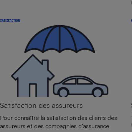
Internet
Gros électroménager
Téléphonie
SATISFACTION
Petit électroménager 
Complément
alimentaire
Mutuelle
Assurance emprunteu
Matelas
Champa
boutei
Banque 
Téléviseur
Antimoustique
Lave-linge
Satisfaction des assureurs
Pour connaître la satisfaction des clients des
assureurs et des compagnies d’assurance