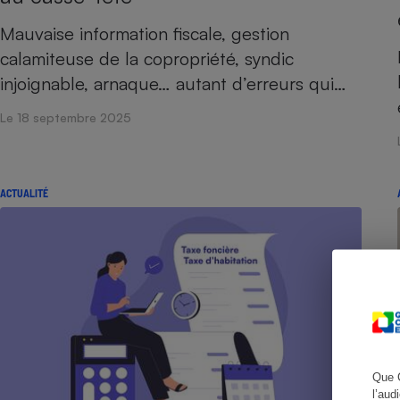
Mauvaise information fiscale, gestion
calamiteuse de la copropriété, syndic
injoignable, arnaque… autant d’erreurs qui…
Cafetière à expresso
Le 18 septembre 2025
ACTUALITÉ
Robot ménager
Que 
l’aud