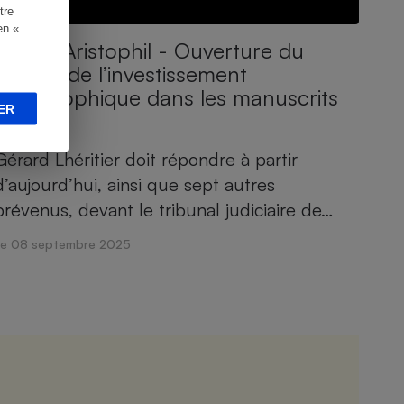
tre
en «
Affaire Aristophil - Ouverture du
procès de l’investissement
catastrophique dans les manuscrits
ER
anciens
Gérard Lhéritier doit répondre à partir
d’aujourd’hui, ainsi que sept autres
prévenus, devant le tribunal judiciaire de…
Le 08 septembre 2025