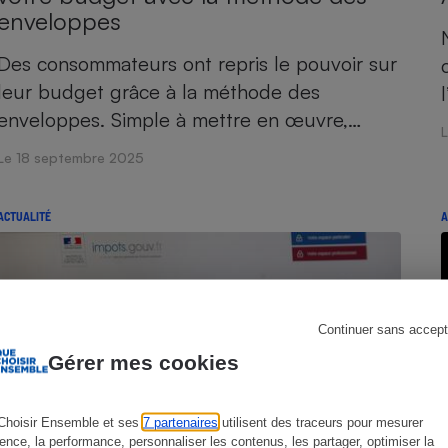
enveloppes
Des consommateurs ont repris le pouvoir sur
leur budget grâce à la méthode des
s
Réfrigérateur
enveloppes. Simple à mettre en œuvre,…
Le 18 septembre 2025
ACTUALITÉ
A
Continuer sans accept
Gérer mes cookies
Choisir Ensemble et ses
7 partenaires
utilisent des traceurs pour mesurer
ience, la performance, personnaliser les contenus, les partager, optimiser la