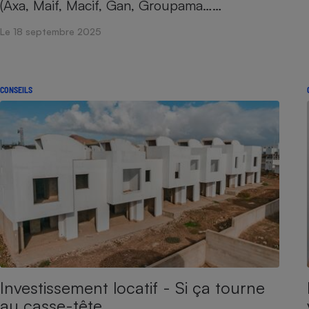
(Axa, Maif, Macif, Gan, Groupama……
Radiateur électrique
Le 18 septembre 2025
Téléphone mobile -
Smartphone
Plaque de cuisson à
induction
CONSEILS
Climatiseur -
Ventilateur
Antivirus
Climatiseur -
Ventilateur
Investissement locatif - Si ça tourne
au casse-tête