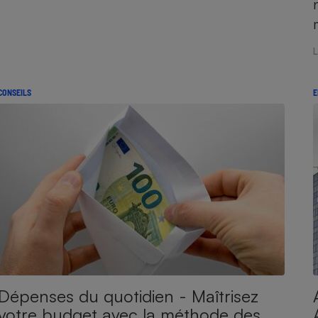
Électricité - Gaz
Appareil photo
numérique
Four encastrable
CONSEILS
E
Lessive
Aspirateur
Dépenses du quotidien - Maîtrisez
votre budget avec la méthode des