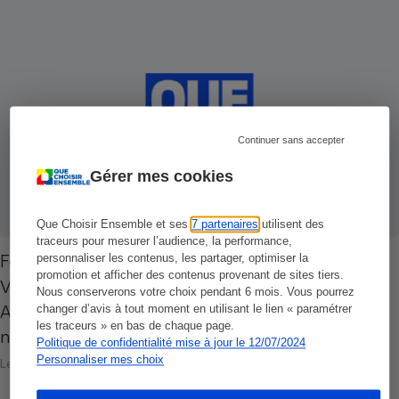
Continuer sans accepter
Gérer mes cookies
Que Choisir Ensemble et ses
7 partenaires
utilisent des
traceurs pour mesurer l’audience, la performance,
Formulaire Esta - Une arnaque à 50 dollars
personnaliser les contenus, les partager, optimiser la
promotion et afficher des contenus provenant de sites tiers.
Vous partez bientôt pour les États-Unis ?
Nous conserverons votre choix pendant 6 mois. Vous pourrez
Attention ! De petits malins ont trouvé un
changer d’avis à tout moment en utilisant le lien « paramétrer
les traceurs » en bas de chaque page.
nouveau filon : faire payer le…
Politique de confidentialité mise à jour le 12/07/2024
Personnaliser mes choix
Le 05 juillet 2009