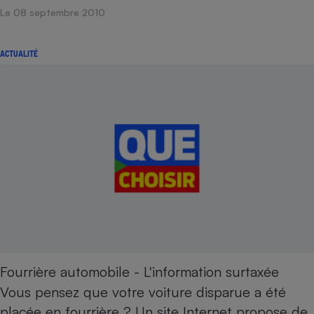
Le 08 septembre 2010
Petit électroménager - U
Complément
alimentaire
ACTUALITÉ
Mutuelle
Assurance emprunteur
Matelas
Champagne
bouteille
Banque en 
Téléviseur
Antimoustique
Lave-linge
Fourrière automobile - L'information surtaxée
Radiateur électrique
Vous pensez que votre voiture disparue a été
placée en fourrière ? Un site Internet propose de