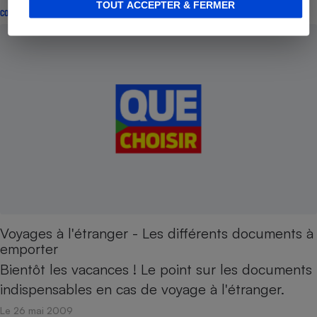
TOUT ACCEPTER & FERMER
CONSEILS
Voyages à l'étranger - Les différents documents à
emporter
Bientôt les vacances ! Le point sur les documents
indispensables en cas de voyage à l'étranger.
Le 26 mai 2009