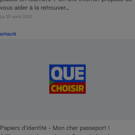
Téléphone mobile -
vous aider à la retrouver…
Smartphone
Plaque de cuisson à
Le 25 août 2010
induction
ACTUALITÉ
Climatiseur -
Ventilateur
Antivirus
Climatiseur -
Ventilateur
Papiers d'identité - Mon cher passeport !