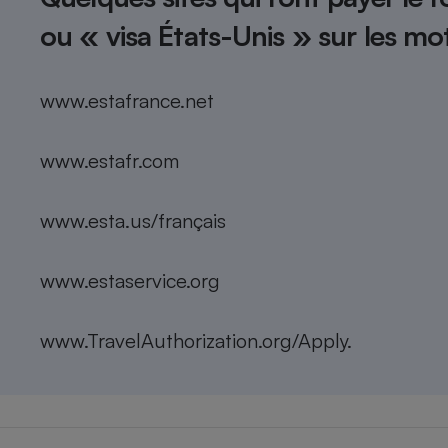
Radiateur électrique
ou « visa États-Unis » sur les mo
Téléphone mobile -
Smartphone
www.estafrance.net
Plaque de cuisson à
induction
www.estafr.com
Climatiseur -
www.esta.us/français
Ventilateur
www.estaservice.org
Antivirus
Climatiseur -
www.TravelAuthorization.org/Apply.
Ventilateur