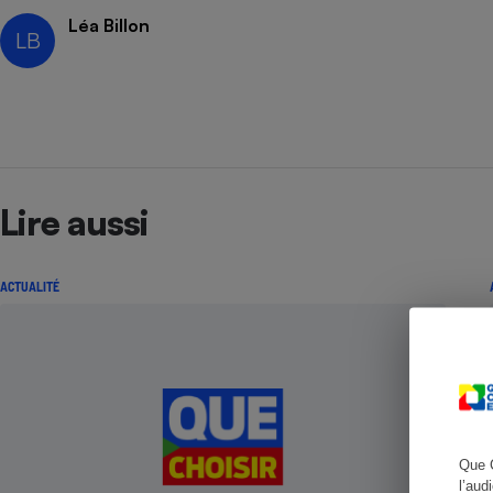
Léa Billon
LB
Cafetière à expresso
Lire aussi
ACTUALITÉ
Robot ménager
Que 
l’aud