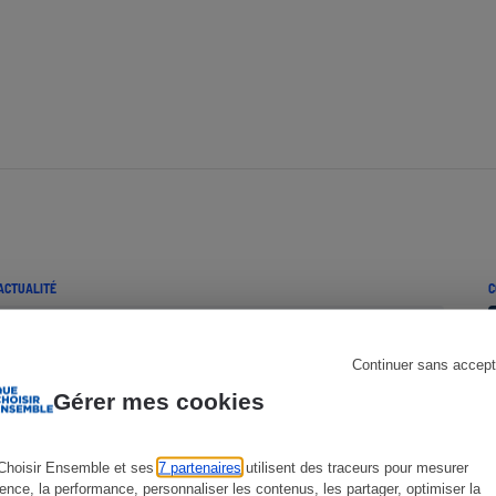
s
Réfrigérateur
ACTUALITÉ
C
Continuer sans accept
Gérer mes cookies
Choisir Ensemble et ses
7 partenaires
utilisent des traceurs pour mesurer
ience, la performance, personnaliser les contenus, les partager, optimiser la