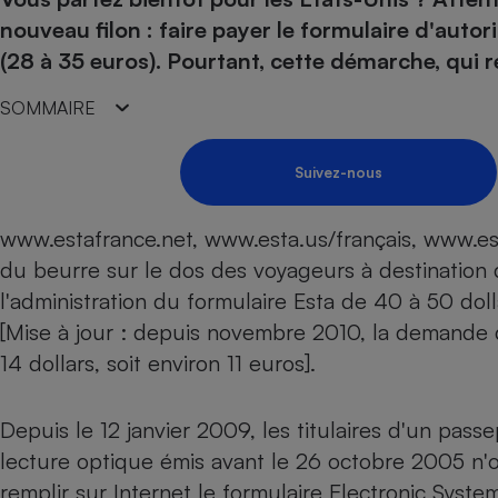
Energie
Nutrition
Assurance auto
nouveau filon : faire payer le formulaire d'autor
-nous ?
Produit alimentaire
Carburant
Compar
Compar
Compar
Compar
(28 à 35 euros). Pourtant, cette démarche, qui re
pressi
Choisir son fioul
Assurance
Sécurité - Hygiène
Circulation routière
SOMMAIRE
Choisir son pellet
Banque - Crédit
Crédit immobilier
Contrôle technique - 
Comparateur assurance emprunteur
Epargne - Fiscalité
Maison de retraite
Compara
Pièce détachée
Suivez-nous
Energie Moins Chère Ensemble
Comparatif réfrigérat
Comparatif casque au
Comparatif tondeuse
Moto
Comparatif plaque à i
Comparatif barre de 
Comparatif poêle à g
Supermarché - Drive
www.estafrance.net, www.esta.us/français, www.esta
Comparatif hotte asp
Comparatif imprimant
Comparatif radiateur 
du beurre sur le dos des voyageurs à destination de
Électricité - Gaz
Hygiène - Beauté
Comparatif climatiseu
Comparatif ordinateu
l'administration du formulaire Esta de 40 à 50 dol
Tous les comparateurs
[Mise à jour :
depuis novembre 2010, la demande d’
Maladie - Médecine -
Comparatif aspirateur
Comparatif ultrabook
Aménagement
Toutes les cartes interactives
14 dollars, soit environ 11 euros
].
Système de santé - C
Comparatif aspirateur
Comparatif tablette ta
Supermarché - Drive
Bricolage - Jardinage
Retraite
Comparatif cafetière
Chauffage
Depuis le 12 janvier 2009, les titulaires d'un pas
Speedtest - Testez le débit de votre
Mutuelle
Comparatif robot cui
Image et son
Produit d'entretien
connexion Internet
lecture optique émis avant le 26 octobre 2005 n'on
Comparatif centrale 
Comparateur auto
remplir sur Internet le formulaire Electronic Syste
Informatique
Sécurité domestique