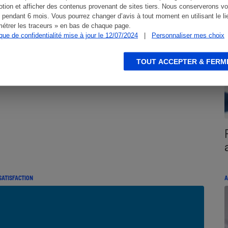
tion et afficher des contenus provenant de sites tiers. Nous conserverons vo
 pendant 6 mois. Vous pourrez changer d’avis à tout moment en utilisant le li
étrer les traceurs » en bas de chaque page.
ique de confidentialité mise à jour le 12/07/2024
|
Personnaliser mes choix
États-Unis - Enregistrement en ligne
obligatoire
TOUT ACCEPTER & FERM
SATISFACTION
A