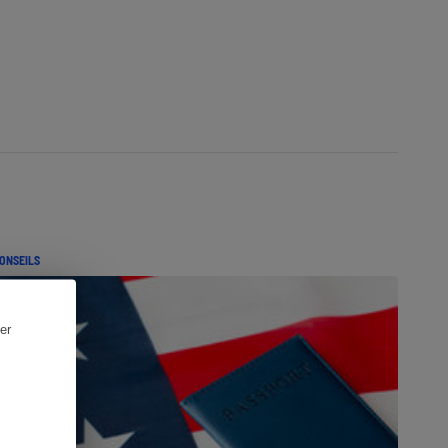
ONSEILS
er