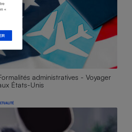
tre
en «
ER
Formalités administratives - Voyager
aux États-Unis
CTUALITÉ