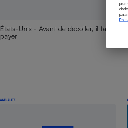
promo
choix
param
Polit
États-Unis - Avant de décoller, il faut
payer
ACTUALITÉ