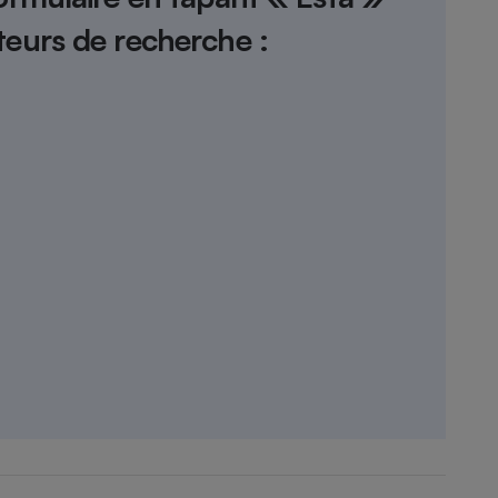
Électricité - Gaz
teurs de recherche :
Appareil photo
numérique
Four encastrable
Lessive
Aspirateur