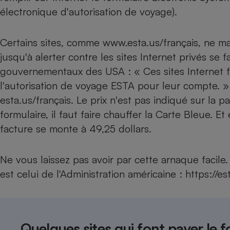
électronique d'autorisation de voyage).
Internet
Gros électroménager
Téléphonie
Certains sites, comme www.esta.us/français, ne ma
Petit électroménager 
Complément
jusqu'à alerter contre les sites Internet privés se 
alimentaire
gouvernementaux des USA : « Ces sites Internet fac
Mutuelle
Assurance emprunteu
l'autorisation de voyage ESTA pour leur compte. »
esta.us/français. Le prix n'est pas indiqué sur la p
formulaire, il faut faire chauffer la Carte Bleue. E
facture se monte à 49,25 dollars.
Matelas
Champa
boutei
Banque 
Ne vous laissez pas avoir par cette arnaque facile. L
Téléviseur
est celui de l'Administration américaine : https://es
Antimoustique
Lave-linge
Quelques sites qui font payer le 