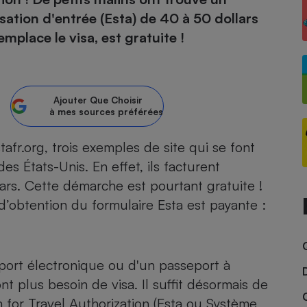
isation d'entrée (Esta) de 40 à 50 dollars
atif sèche-linge
atif smartphone
atif nettoyeur haute
ateur mutuelle
mplace le visa, est gratuite !
on
Réparation
Obsèques - Pompes
teur des devis d’opticiens
Ajouter
Que Choisir
funèbres
à mes sources préférées
eur-congélateur
dio
 robot
nduction
son
ranulés
fr.org, trois exemples de site qui se font
irante
e multifonction
électrique
s États-Unis. En effet, ils facturent
Panneaux
r mobile
r portable
lars. Cette démarche est pourtant gratuite !
photovoltaïques
obtention du formulaire Esta est payante :
 Médicament
 balai
omplémentaire santé
 traîneau
ctile
Circuits courts et
alimentation locale
Puériculture - Produit
 automatique
pour bébé
seport électronique ou d'un passeport à
Banque en ligne
seur
t plus besoin de visa. Il suffit désormais de
vapeur
m for Travel Authorization (Esta ou Système