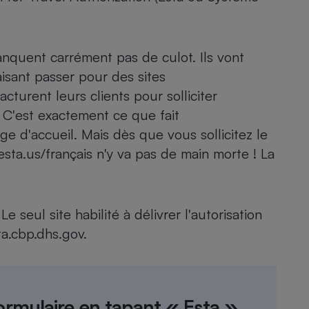
nquent carrément pas de culot. Ils vont
- Ustensile
Foie gras
faisant passer pour des sites
turent leurs clients pour solliciter
Aide auditive
r
Assurance vie
 C'est exactement ce que fait
age d'accueil. Mais dès que vous sollicitez le
t esta.us/français n'y va pas de main morte ! La
Poêle à granulés
gne - Comment choisir une
lle de champagne
en ligne
e seul site habilité à délivrer l'autorisation
Ordinateur portable
ta.cbp.dhs.gov.
Crème solaire
Lave-vaisselle
formulaire en tapant « Esta »