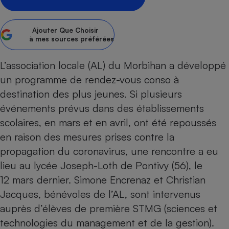
pression
Choisir son fioul
Assurance
Sécurité - Hygiène
Circulation routière
Choisir son pellet
Crédit immobilier
Banque - Crédit
Contrôle technique - Rép
Ajouter
Que Choisir
Comparateur assurance emprunteur
à mes sources préférées
Maison de retraite
Epargne - Fiscalité
Comparateu
Pièce détachée
Energie Moins Chère Ensemble
Comparatif réfrigérateur
Comparatif casque audio
Comparatif tondeuse ro
Moto
L’association locale (AL) du Morbihan a développé
Comparatif plaque à indu
Comparatif barre de son
Comparatif poêle à gran
Supermarché - Drive
un programme de rendez-vous conso à
Comparatif hotte aspira
Comparatif imprimante m
Comparatif radiateur éle
destination des plus jeunes. Si plusieurs
Électricité - Gaz
Hygiène - Beauté
Comparatif climatiseur m
Comparatif ordinateur p
événements prévus dans des établissements
Tous les comparateurs
scolaires, en mars et en avril, ont été repoussés
Maladie - Médecine - Mé
Comparatif aspirateur bal
Comparatif ultrabook
Aménagement
Toutes les cartes interactives
en raison des mesures prises contre la
Système de santé - Com
Comparatif aspirateur tr
Comparatif tablette tacti
Supermarché - Drive
Bricolage - Jardinage
propagation du
coronavirus
, une rencontre a eu
Retraite
Comparatif cafetière au
Chauffage
lieu au lycée Joseph-Loth de Pontivy (56), le
Speedtest - Testez le débit de votre
Mutuelle
Comparatif robot cuiseu
Image et son
Produit d'entretien
12 mars dernier. Simone Encrenaz et Christian
connexion Internet
Comparatif centrale vap
Comparateur auto
Jacques, bénévoles de l’AL, sont intervenus
Informatique
Sécurité domestique
auprès d’élèves de première STMG (sciences et
Internet
technologies du management et de la gestion).
Gros électroménager
Téléphonie