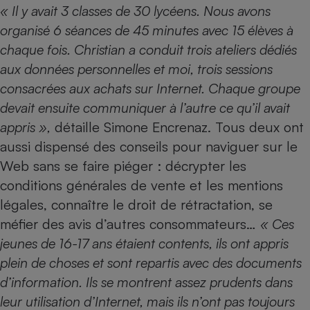
« Il y avait 3 classes de 30 lycéens. Nous avons
Petit électroménager - U
organisé 6 séances de 45 minutes avec 15 élèves à
Complément
alimentaire
chaque fois. Christian a conduit trois ateliers dédiés
Mutuelle
Assurance emprunteur
aux données personnelles et moi, trois sessions
consacrées aux achats sur Internet. Chaque groupe
devait ensuite communiquer à l’autre ce qu’il avait
appris »,
détaille Simone Encrenaz. Tous deux ont
Matelas
Champagne
aussi dispensé des conseils pour naviguer sur le
bouteille
Banque en 
Web sans se faire piéger : décrypter les
Téléviseur
conditions générales de vente et les mentions
Antimoustique
Lave-linge
légales, connaître le droit de rétractation, se
méfier des avis d’autres consommateurs…
« Ces
jeunes de 16-17 ans étaient contents, ils ont appris
plein de choses et sont repartis avec des documents
Radiateur électrique
d’information. Ils se montrent assez prudents dans
leur utilisation d’Internet, mais ils n’ont pas toujours