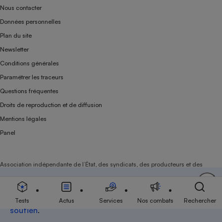
Nous contacter
Données personnelles
Plan du site
Newsletter
Conditions générales
Paramétrer les traceurs
Questions fréquentes
Droits de reproduction et de diffusion
Mentions légales
Panel
Association indépendante de l’État, des syndicats, des producteurs et des
distributeurs depuis 1951.
Soutenez-nous
Aujourd'hui plus que jamais, nous comptons sur
votre
Tests
Actus
Services
Nos combats
Rechercher
soutien
.