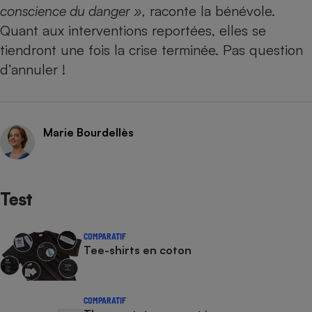
Téléphone mobile -
conscience du danger »,
raconte la bénévole.
Smartphone
Quant aux interventions reportées, elles se
Plaque de cuisson à
induction
tiendront une fois la crise terminée. Pas question
d’annuler !
Climatiseur -
Ventilateur
Marie Bourdellès
Antivirus
Climatiseur -
Ventilateur
Test
COMPARATIF
Tee-shirts en coton
COMPARATIF