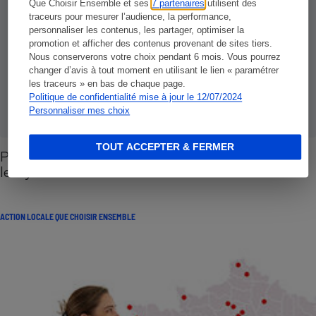
Que Choisir Ensemble et ses
7 partenaires
utilisent des
traceurs pour mesurer l’audience, la performance,
personnaliser les contenus, les partager, optimiser la
promotion et afficher des contenus provenant de sites tiers.
Nous conserverons votre choix pendant 6 mois. Vous pourrez
changer d’avis à tout moment en utilisant le lien « paramétrer
les traceurs » en bas de chaque page.
Politique de confidentialité mise à jour le 12/07/2024
Personnaliser mes choix
TOUT ACCEPTER & FERMER
Petit-déjeuner - En Haute-Vienne, on sensibilise
les lycéens
ACTION LOCALE QUE CHOISIR ENSEMBLE