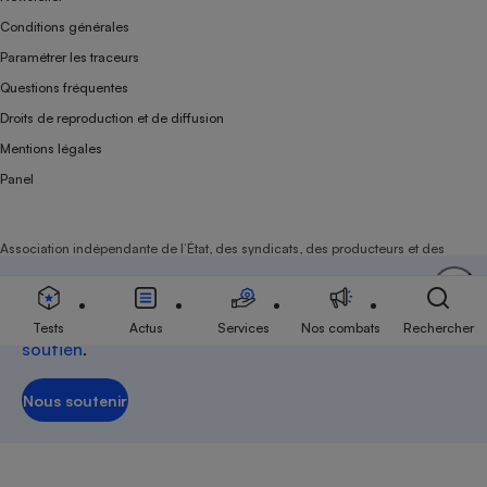
Conditions générales
Paramétrer les traceurs
Questions fréquentes
Droits de reproduction et de diffusion
Mentions légales
Panel
Association indépendante de l’État, des syndicats, des producteurs et des
distributeurs depuis 1951.
Soutenez-nous
Aujourd'hui plus que jamais, nous comptons sur
votre
Tests
Actus
Services
Nos combats
Rechercher
soutien
.
Nous soutenir
Nous soutenir