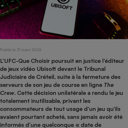
pression
Choisir son fioul
Assurance
Sécurité - Hygiène
Circulation routière
Choisir son pellet
Crédit immobilier
Banque - Crédit
Contrôle technique - Rép
Comparateur assurance emprunteur
Maison de retraite
Epargne - Fiscalité
Comparateu
Pièce détachée
Energie Moins Chère Ensemble
Comparatif réfrigérateur
Comparatif casque audio
Comparatif tondeuse ro
Moto
Comparatif plaque à indu
Comparatif barre de son
Comparatif poêle à gran
Supermarché - Drive
Comparatif hotte aspira
Comparatif imprimante m
Comparatif radiateur éle
Publié le 31 mars 2026
Électricité - Gaz
Hygiène - Beauté
Comparatif climatiseur m
Comparatif ordinateur p
L’UFC-Que Choisir poursuit en justice l’éditeur
Tous les comparateurs
Maladie - Médecine - Mé
de jeux vidéo Ubisoft devant le Tribunal
Comparatif aspirateur bal
Comparatif ultrabook
Aménagement
Toutes les cartes interactives
Judiciaire de Créteil, suite à la fermeture des
Système de santé - Com
Comparatif aspirateur tr
Comparatif tablette tacti
Supermarché - Drive
Bricolage - Jardinage
serveurs de son jeu de course en ligne
The
Retraite
Comparatif cafetière au
Chauffage
Crew
. Cette décision unilatérale a rendu le jeu
Speedtest - Testez le débit de votre
Mutuelle
Comparatif robot cuiseu
Image et son
Produit d'entretien
totalement inutilisable, privant les
connexion Internet
Comparatif centrale vap
Comparateur auto
consommateurs de tout usage d’un jeu qu’ils
Informatique
Sécurité domestique
avaient pourtant acheté, sans jamais avoir été
Internet
informés d’une quelconque « date de
Gros électroménager
Téléphonie