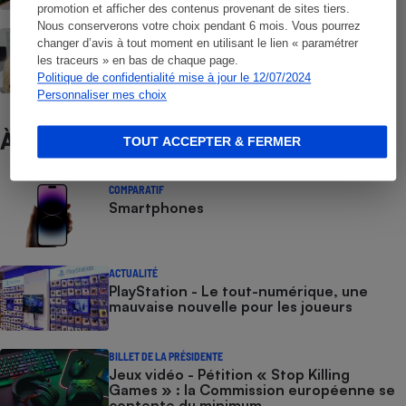
promotion et afficher des contenus provenant de sites tiers.
Nous conserverons votre choix pendant 6 mois. Vous pourrez
Ordinateurs de bureau - Choisir la bonne
changer d’avis à tout moment en utilisant le lien « paramétrer
configuration en fonction de ses besoins
les traceurs » en bas de chaque page.
Politique de confidentialité mise à jour le 12/07/2024
Personnaliser mes choix
À ne pas manquer
TOUT ACCEPTER & FERMER
COMPARATIF
Smartphones
ACTUALITÉ
PlayStation - Le tout-numérique, une
mauvaise nouvelle pour les joueurs
BILLET DE LA PRÉSIDENTE
Jeux vidéo - Pétition « Stop Killing
Games » : la Commission européenne se
contente du minimum​​​​​​