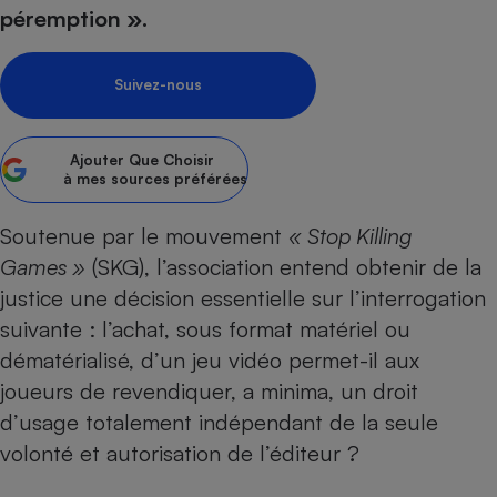
péremption ».
Petit électroménager - U
Complément
alimentaire
Suivez-nous
Mutuelle
Assurance emprunteur
Ajouter
Que Choisir
à mes sources préférées
Matelas
Champagne
Soutenue par le mouvement
«
Stop Killing
bouteille
Banque en 
Games
»
(SKG), l’association entend obtenir de la
Téléviseur
justice une décision essentielle sur l’interrogation
Antimoustique
Lave-linge
suivante : l’achat, sous format matériel ou
dématérialisé, d’un jeu vidéo permet-il aux
joueurs de revendiquer, a minima, un droit
d’usage totalement indépendant de la seule
Radiateur électrique
volonté et autorisation de l’éditeur ?