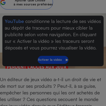
Ajouter
Que Choisir
à mes sources préférées
Petit électroménager - U
Complément
alimentaire
Mutuelle
YouTube
conditionne la lecture de ses vidéos
Assurance emprunteur
au dépôt de traceurs pour mieux cibler la
publicité selon votre navigation. En cliquant
sur « Activer la vidéo » les traceurs seront
Matelas
déposés et vous pourrez visualiser la vidéo.
Champagne
bouteille
Banque en 
Téléviseur
Antimoustique
Lave-linge
Un éditeur de jeux vidéo a-t-il un droit de vie et
de mort sur ses produits ? Peut-il, à sa guise,
empêcher les personnes qui les ont achetés de
Radiateur électrique
les utiliser ? Ces questions secouent le monde
des jeux vidéo depuis que l’éditeur français