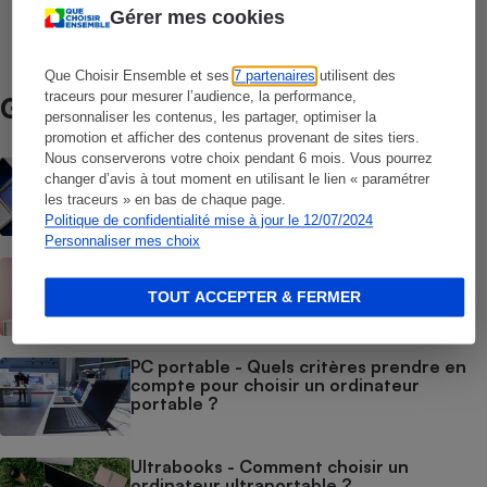
Ordinateurs portables
Gérer mes cookies
Que Choisir Ensemble et ses
7 partenaires
utilisent des
traceurs pour mesurer l’audience, la performance,
Guide d’achat
personnaliser les contenus, les partager, optimiser la
promotion et afficher des contenus provenant de sites tiers.
Nous conserverons votre choix pendant 6 mois. Vous pourrez
Smartphones - Comment choisir son
changer d’avis à tout moment en utilisant le lien « paramétrer
smartphone
les traceurs » en bas de chaque page.
Politique de confidentialité mise à jour le 12/07/2024
Personnaliser mes choix
Téléviseurs - Bien choisir son téléviseur
TOUT ACCEPTER & FERMER
PC portable - Quels critères prendre en
compte pour choisir un ordinateur
portable ?
Ultrabooks - Comment choisir un
ordinateur ultraportable ?