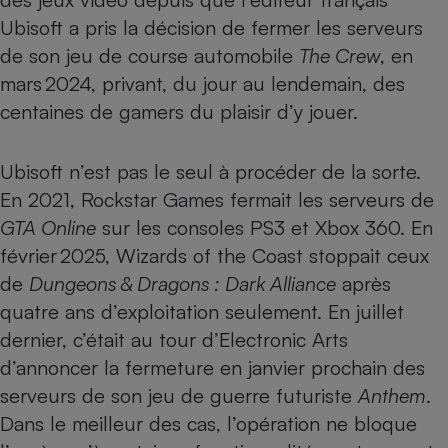
Téléphone mobile -
Ubisoft a pris la décision de fermer les serveurs
Smartphone
Plaque de cuisson à
de son jeu de course automobile
The Crew
, en
induction
mars 2024, privant, du jour au lendemain, des
centaines de gamers du plaisir d’y jouer.
Climatiseur -
Ventilateur
Ubisoft n’est pas le seul à procéder de la sorte.
En 2021, Rockstar Games fermait les serveurs de
GTA Online
sur les consoles PS3 et Xbox 360. En
Antivirus
février 2025, Wizards of the Coast stoppait ceux
Climatiseur -
Ventilateur
de
Dungeons & Dragons : Dark Alliance
après
quatre ans d’exploitation seulement. En juillet
dernier, c’était au tour d’Electronic Arts
d’annoncer la fermeture en janvier prochain des
serveurs de son jeu de guerre futuriste
Anthem
.
Dans le meilleur des cas, l’opération ne bloque