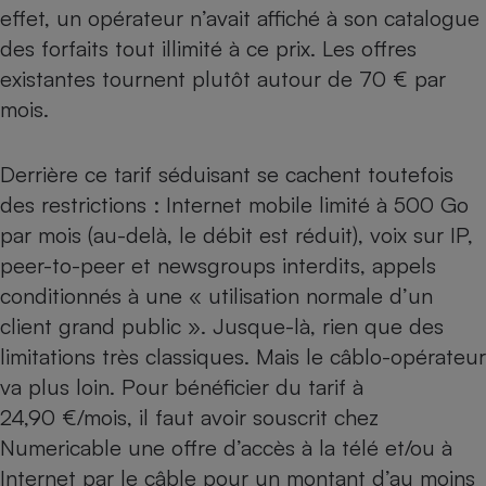
effet, un opérateur n’avait affiché à son catalogue
Petit électroménager - U
des forfaits tout illimité à ce prix. Les offres
Complément
alimentaire
existantes tournent plutôt autour de 70 € par
Mutuelle
Assurance emprunteur
mois.
Derrière ce tarif séduisant se cachent toutefois
des restrictions : Internet mobile limité à 500 Go
Matelas
Champagne
par mois (au-delà, le débit est réduit), voix sur IP,
bouteille
Banque en 
peer-to-peer et newsgroups interdits, appels
Téléviseur
conditionnés à une « utilisation normale d’un
Antimoustique
Lave-linge
client grand public ». Jusque-là, rien que des
limitations très classiques. Mais le câblo-opérateur
va plus loin. Pour bénéficier du tarif à
24,90 €/mois, il faut avoir souscrit chez
Radiateur électrique
Numericable une offre d’accès à la télé et/ou à
Internet par le câble pour un montant d’au moins