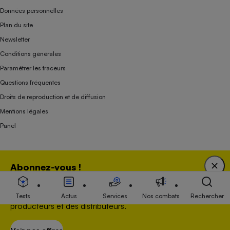
Données personnelles
Plan du site
Newsletter
Conditions générales
Paramétrer les traceurs
Questions fréquentes
Droits de reproduction et de diffusion
Mentions légales
Panel
Association indépendante de l’État, des syndicats, des producteurs et des
Abonnez-vous !
distributeurs depuis 1951.
Bénéficiez d'une expertise unique tout en soutenant
une association 100 % indépendante de l'Etat, des
Tests
Actus
Services
Nos combats
Rechercher
producteurs et des distributeurs.