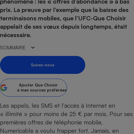
pression
phénomène : les « offres d’abondance » à bas
Choisir son fioul
Assurance
Sécurité - Hygiène
Circulation routière
prix. La preuve par l’exemple que la baisse des
Choisir son pellet
Crédit immobilier
Banque - Crédit
Contrôle technique - Rép
terminaisons mobiles, que l’UFC-Que Choisir
Comparateur assurance emprunteur
Maison de retraite
Epargne - Fiscalité
Comparateu
Pièce détachée
appelait de ses vœux depuis longtemps, était
Energie Moins Chère Ensemble
Comparatif réfrigérateur
Comparatif casque audio
Comparatif tondeuse ro
nécessaire.
Moto
Comparatif plaque à indu
Comparatif barre de son
Comparatif poêle à gran
Supermarché - Drive
SOMMAIRE
Comparatif hotte aspira
Comparatif imprimante m
Comparatif radiateur éle
Électricité - Gaz
Hygiène - Beauté
Comparatif climatiseur m
Comparatif ordinateur p
Suivez-nous
Tous les comparateurs
Maladie - Médecine - Mé
Comparatif aspirateur bal
Comparatif ultrabook
Aménagement
Toutes les cartes interactives
Système de santé - Com
Comparatif aspirateur tr
Comparatif tablette tacti
Supermarché - Drive
Bricolage - Jardinage
Ajouter
Que Choisir
Retraite
à mes sources préférées
Comparatif cafetière au
Chauffage
Speedtest - Testez le débit de votre
Mutuelle
Comparatif robot cuiseu
Image et son
Produit d'entretien
Les appels, les SMS et l’accès à Internet en
connexion Internet
Comparatif centrale vap
Comparateur auto
« illimité » pour moins de 25 € par mois. Pour ses
Informatique
Sécurité domestique
premières offres de téléphonie mobile,
Internet
Numericable a voulu frapper fort. Jamais, en
Gros électroménager
Téléphonie