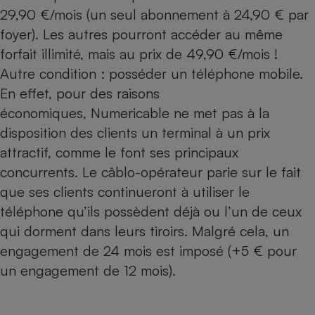
Téléphone mobile -
29,90 €/mois (un seul abonnement à 24,90 € par
Smartphone
Plaque de cuisson à
foyer). Les autres pourront accéder au même
induction
forfait illimité, mais au prix de 49,90 €/mois !
Autre condition : posséder un téléphone mobile.
En effet, pour des raisons
Climatiseur -
économiques, Numericable ne met pas à la
Ventilateur
disposition des clients un terminal à un prix
attractif, comme le font ses principaux
Antivirus
concurrents. Le câblo-opérateur parie sur le fait
Climatiseur -
que ses clients continueront à utiliser le
Ventilateur
téléphone qu’ils possèdent déjà ou l’un de ceux
qui dorment dans leurs tiroirs. Malgré cela, un
engagement de 24 mois est imposé (+5 € pour
un engagement de 12 mois).