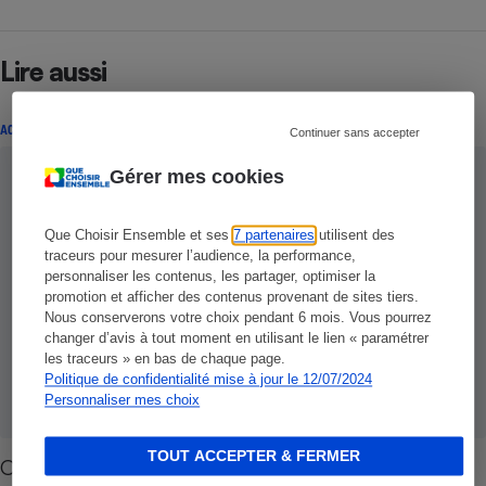
Lire aussi
ACTUALITÉ
Continuer sans accepter
Gérer mes cookies
Que Choisir Ensemble et ses
7 partenaires
utilisent des
traceurs pour mesurer l’audience, la performance,
personnaliser les contenus, les partager, optimiser la
promotion et afficher des contenus provenant de sites tiers.
Nous conserverons votre choix pendant 6 mois. Vous pourrez
changer d’avis à tout moment en utilisant le lien « paramétrer
les traceurs » en bas de chaque page.
Politique de confidentialité mise à jour le 12/07/2024
Personnaliser mes choix
TOUT ACCEPTER & FERMER
Offres illimitées - Que de restrictions !