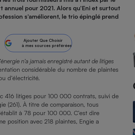
t annuel pour 2021. Alors qu’Eni et surtout
atif sèche-linge
atif smartphone
atif nettoyeur haute
ateur mutuelle
ofession s’améliorent, le trio épinglé prend
on
Réparation
Ajouter
Que Choisir
Obsèques - Pompes
teur des devis d’opticiens
à mes sources préférées
funèbres
eur-congélateur
dio
 robot
énergie n’a jamais enregistré autant de litiges
nduction
son
ranulés
ntation considérable du nombre de plaintes
irante
e multifonction
électrique
ou
d’électricité
.
Panneaux
r mobile
r portable
photovoltaïques
 Médicament
 balai
 416 litiges pour 100 000 contrats, suivi de
omplémentaire santé
 traîneau
ctile
Circuits courts et
e (261). À titre de comparaison, tous
alimentation locale
Puériculture - Produit
 automatique
’établit à 78 pour 100 000. C’est dire
pour bébé
Banque en ligne
seur
me position avec 218 plaintes, Engie a
vapeur