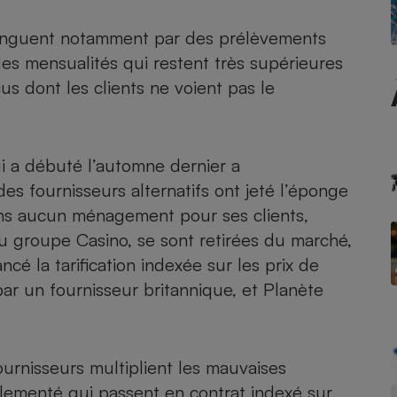
tinguent notamment par des prélèvements
 des mensualités qui restent très supérieures
- Ustensile
s dont les clients ne voient pas le
Foie gras
Aide auditive
r
Assurance vie
ui a débuté l’automne dernier
a
s fournisseurs alternatifs ont jeté l’éponge
s aucun ménagement pour ses clients,
Poêle à granulés
gne - Comment choisir une
du groupe Casino, se sont retirées du marché,
lle de champagne
en ligne
ancé la tarification indexée sur les prix de
Ordinateur portable
par un fournisseur britannique, et Planète
Crème solaire
Lave-vaisselle
ournisseurs multiplient les mauvaises
églementé qui passent en contrat indexé sur