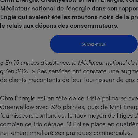
Energie
Nutrition
Assurance auto
Médiateur national de l’énergie dans son rappor
-nous ?
Produit alimentaire
Carburant
Compar
Compar
Compar
Compar
Engie qui avaient été les moutons noirs de la pr
pressi
Choisir son fioul
Assurance
Sécurité - Hygiène
Circulation routière
le relais aux dépens des consommateurs.
Choisir son pellet
Banque - Crédit
Crédit immobilier
Contrôle technique - 
Comparateur assurance emprunteur
Epargne - Fiscalité
Maison de retraite
Compara
Pièce détachée
Suivez-nous
Energie Moins Chère Ensemble
Comparatif réfrigérat
Comparatif casque au
Comparatif tondeuse
Moto
« En 15 années d’existence, le Médiateur national de l’
Comparatif plaque à i
Comparatif barre de 
Comparatif poêle à g
Supermarché - Drive
qu’en 2021. »
Ses services ont constaté une augme
Comparatif hotte asp
Comparatif imprimant
Comparatif radiateur 
de clients mécontents de leur
fournisseur de gaz
Électricité - Gaz
Hygiène - Beauté
Comparatif climatiseu
Comparatif ordinateu
Tous les comparateurs
Maladie - Médecine -
Comparatif aspirateur
Comparatif ultrabook
Aménagement
Ohm Énergie est en tête de ce triste palmarès avec
Toutes les cartes interactives
Système de santé - C
Comparatif aspirateur
Comparatif tablette ta
Supermarché - Drive
Bricolage - Jardinage
Greenyellow avec 326 plaintes, puis de Mint Énergi
Retraite
Comparatif cafetière
fournisseurs confondus, le taux moyen de litiges s
Chauffage
Speedtest - Testez le débit de votre
Mutuelle
Comparatif robot cui
combien ce trio dérape. Si Eni se place en quatriè
Image et son
Produit d'entretien
connexion Internet
nettement amélioré ses pratiques commerciales.
Comparatif centrale 
Comparateur auto
Informatique
Sécurité domestique