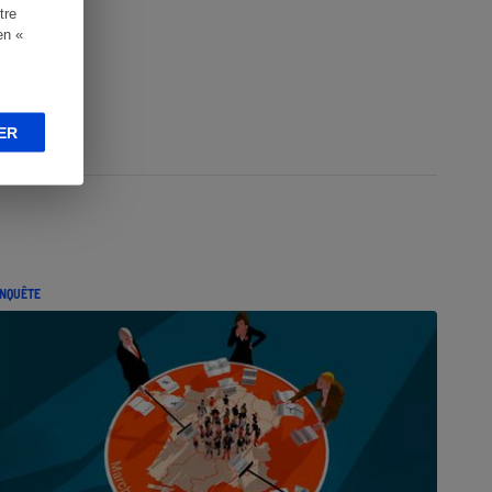
tre
en «
ER
NQUÊTE