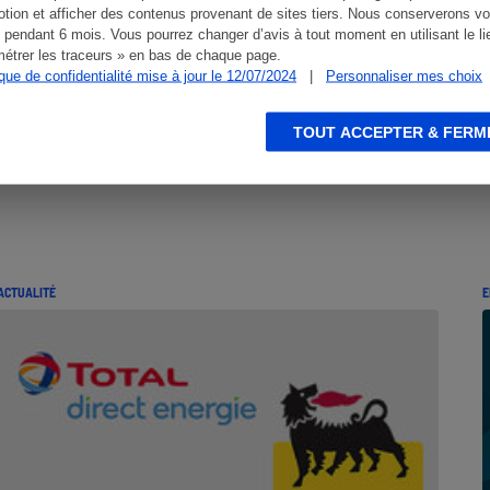
tion et afficher des contenus provenant de sites tiers. Nous conserverons vo
 pendant 6 mois. Vous pourrez changer d’avis à tout moment en utilisant le li
étrer les traceurs » en bas de chaque page.
ique de confidentialité mise à jour le 12/07/2024
|
Personnaliser mes choix
TOUT ACCEPTER & FERM
ACTUALITÉ
E