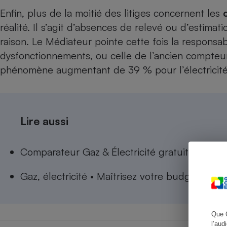
Enfin, plus de la moitié des litiges concernent les
réalité. Il s’agit d’absences de relevé ou d’estim
raison. Le Médiateur pointe cette fois la respons
Cafetière à expresso
dysfonctionnements, ou celle de l’ancien compteu
phénomène augmentant de 39 % pour l’électricité a
Lire aussi
Comparateur Gaz & Électricité gratuit - Faites
Robot ménager
Gaz, électricité • Maîtrisez votre budget
Que 
l’aud