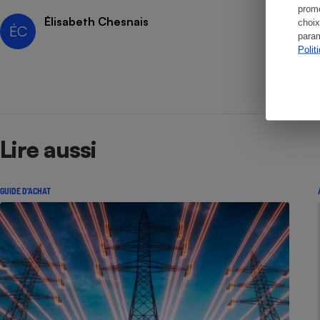
promo
Élisabeth Chesnais
choix
ÉC
param
Polit
Lire aussi
GUIDE D'ACHAT