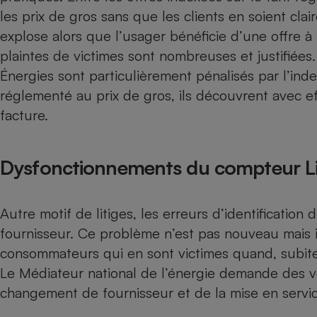
Radiateur électrique
les prix de gros sans que les clients en soient cla
explose alors que l’usager bénéficie d’une offre à 
Téléphone mobile -
plaintes de victimes sont nombreuses et justifiées
Smartphone
Énergies sont particulièrement pénalisés par l’inde
Plaque de cuisson à
induction
réglementé au prix de gros, ils découvrent avec ef
facture.
Climatiseur -
Ventilateur
Dysfonctionnements du compteur L
Antivirus
Autre motif de litiges, les erreurs d’identificati
Climatiseur -
fournisseur. Ce problème n’est pas nouveau mais il 
Ventilateur
consommateurs qui en sont victimes quand, subiteme
Le Médiateur national de l’énergie demande des vé
changement de fournisseur et de la mise en servic