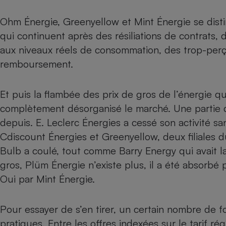
Internet
Ohm Énergie, Greenyellow et Mint Énergie se dis
Gros électroménager
Téléphonie
qui continuent après des résiliations de contrats,
Petit électroménager 
aux niveaux réels de consommation, des trop-perçu
Complément
alimentaire
remboursement.
Mutuelle
Assurance emprunteu
Et puis la
flambée des prix de gros de l’énergie q
complètement désorganisé le marché. Une partie de
depuis.
E. Leclerc Énergies a cessé son activité
san
Matelas
Champa
Cdiscount Énergies et Greenyellow, deux filiales 
boutei
Banque 
Bulb a coulé
,
tout comme Barry Energy
qui avait l
Téléviseur
gros, Plüm Énergie n’existe plus, il a été absorbé 
Antimoustique
Lave-linge
Oui par Mint Énergie.
Pour essayer de s’en tirer, un certain nombre de f
pratiques. Entre les offres indexées sur le tarif r