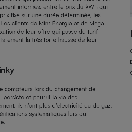
Électricité - Gaz
irement informés, entre le prix du kWh qui
prix fixe sur une durée déterminée, les
Appareil photo
. Les clients de Mint Énergie et de Mega
numérique
xation de leur offre qui passe du tarif
Four encastrable
farement la très forte hausse de leur
Lessive
inky
on de compteurs lors du changement de
Aspirateur
persiste et pourrit la vie des
nt, ils n’ont plus d’électricité ou de gaz.
rifications systématiques lors du
e.