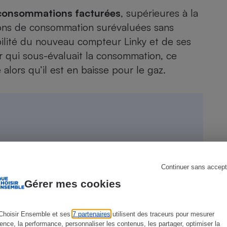
consommations facturées
, supérieures à la
ations de consommation surévaluées sans
abilité du nouveau
compteur Linky
et de ses
s
Réfrigérateur
r qui sous-évaluait la consommation, ce
lors qu’il est en baisse pour le gaz.
 baisser votre facture annuelle d’énergie
Continuer sans accept
Gérer mes cookies
Choisir Ensemble et ses
7 partenaires
utilisent des traceurs pour mesurer
ience, la performance, personnaliser les contenus, les partager, optimiser la