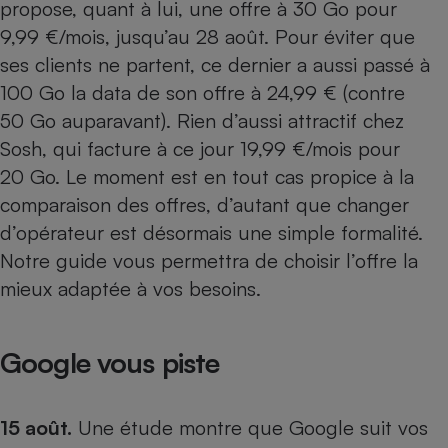
propose, quant à lui, une offre à 30 Go pour
Petit électroménager - U
9,99 €/mois, jusqu’au 28 août. Pour éviter que
Complément
ses clients ne partent, ce dernier a aussi passé à
alimentaire
Mutuelle
100 Go la data de son offre à 24,99 € (contre
Assurance emprunteur
50 Go auparavant). Rien d’aussi attractif chez
Sosh, qui facture à ce jour 19,99 €/mois pour
20 Go. Le moment est en tout cas propice à la
Matelas
Champagne
comparaison des offres, d’autant que changer
bouteille
Banque en 
d’opérateur est désormais une simple formalité.
Notre guide
vous permettra de choisir l’offre la
Téléviseur
Antimoustique
mieux adaptée à vos besoins.
Lave-linge
Google vous piste
Radiateur électrique
15 août.
Une étude montre que Google suit vos