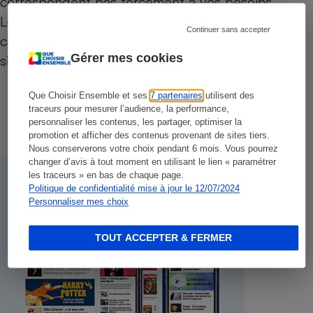
correspondent pas forcément à vos besoins.
Lorsqu’il s’agit effectivement d’une publicité, un
Continuer sans accepter
cartouche de texte « Annonce » sur fond bleu le
Gérer mes cookies
signale.
Que Choisir Ensemble et ses
7 partenaires
utilisent des
traceurs pour mesurer l’audience, la performance,
personnaliser les contenus, les partager, optimiser la
promotion et afficher des contenus provenant de sites tiers.
Nous conserverons votre choix pendant 6 mois. Vous pourrez
changer d’avis à tout moment en utilisant le lien « paramétrer
les traceurs » en bas de chaque page.
Politique de confidentialité mise à jour le 12/07/2024
Personnaliser mes choix
TOUT ACCEPTER & FERMER