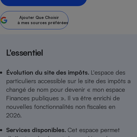
Petit électroménager - U
Complément
Ajouter
Que Choisir
alimentaire
à mes sources préférées
Mutuelle
Assurance emprunteur
L'essentiel
Matelas
Champagne
bouteille
Banque en 
Évolution du site des impôts.
L'espace des
Téléviseur
particuliers accessible sur le site des impôts a
Antimoustique
changé de nom pour devenir « mon espace
Lave-linge
Finances publiques ». Il va être enrichi de
nouvelles fonctionnalités non fiscales en
2026.
Radiateur électrique
Services disponibles.
Cet espace permet