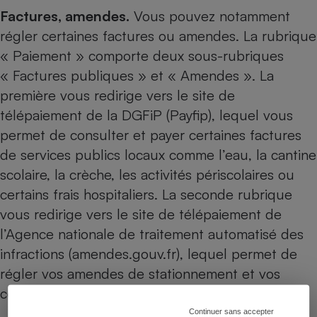
Factures, amendes.
Vous pouvez notamment
régler certaines factures ou amendes. La rubrique
« Paiement » comporte deux sous-rubriques
« Factures publiques » et « Amendes ». La
première vous redirige vers le site de
télépaiement de la DGFiP (Payfip), lequel vous
permet de consulter et payer certaines factures
de services publics locaux comme l’eau, la cantine
scolaire, la crèche, les activités périscolaires ou
certains frais hospitaliers. La seconde rubrique
vous redirige vers le site de télépaiement de
l’Agence nationale de traitement automatisé des
infractions (amendes.gouv.fr), lequel permet de
régler vos amendes de stationnement et vos
contraventions.
Continuer sans accepter