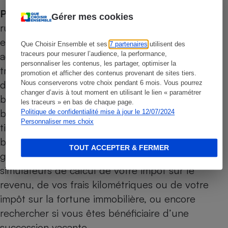
Prix de l’immobilier, succession oubliée.
À la
Gérer mes cookies
rubrique « Autres services », vous pouvez
effectuer certaines démarches pratiques comme
Que Choisir Ensemble et ses
7 partenaires
utilisent des
acheter un timbre fiscal, rechercher des
traceurs pour mesurer l’audience, la performance,
personnaliser les contenus, les partager, optimiser la
transactions immobilières
sur les bases de
promotion et afficher des contenus provenant de sites tiers.
données du fisc pour vous aider à estimer un
Nous conserverons votre choix pendant 6 mois. Vous pourrez
changer d’avis à tout moment en utilisant le lien « paramétrer
bien, consulter
le fichier national des comptes
les traceurs » en bas de chaque page.
bancaires
(Ficoba) pour vérifier si vous êtes
Politique de confidentialité mise à jour le 12/07/2024
Personnaliser mes choix
titulaire d’un vieux compte courant oublié ou
bénéficiaire d’un livret d’épargne ouvert par vos
TOUT ACCEPTER & FERMER
grands-parents à votre insu, accéder aux
simulateurs de calcul de votre impôt sur le
revenu, de vos frais kilométriques ou de votre
impôt sur la fortune immobilière
, ou encore
rechercher si vous êtes bénéficiaire d’une
succession vacante
.