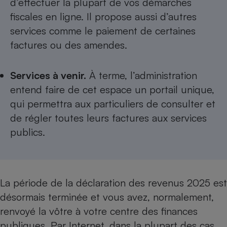
d’effectuer la plupart de vos démarches
Téléphone mobile -
Smartphone
fiscales en ligne. Il propose aussi d’autres
Plaque de cuisson à
services comme le paiement de certaines
induction
factures ou des amendes.
Services à venir.
À terme, l’administration
Climatiseur -
Ventilateur
entend faire de cet espace un portail unique,
qui permettra aux particuliers de consulter et
de régler toutes leurs factures aux services
Antivirus
publics.
Climatiseur -
Ventilateur
La période de la
déclaration des revenus 2025
est
désormais terminée et vous avez, normalement,
renvoyé la vôtre à votre centre des finances
publiques.
Par Internet
, dans la plupart des cas,