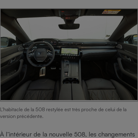
Téléphone mobile -
Smartphone
Plaque de cuisson à
induction
Climatiseur -
Ventilateur
Antivirus
Climatiseur -
Ventilateur
L'habitacle de la 508 restylée est très proche de celui de la
version précédente.
À l’intérieur de la nouvelle 508, les changements