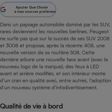
Ajouter
Que Choisir
Petit électroménager - U
Complément
à mes sources préférées
alimentaire
Mutuelle
Assurance emprunteur
Dans un paysage automobile dominé par les
SUV
,
rares deviennent les nouvelles berlines. Peugeot
ne surfe pas que sur le succès de ses SUV
2008
et
3008
et propose, après la récente
408
, une
Matelas
Champagne
nouvelle version de sa
routière
508. Cette
bouteille
Banque en 
dernière arbore une nouvelle face avant (avec le
Téléviseur
nouveau logo de la marque), des feux à LED
Antimoustique
avant et arrière modifiés, et son intérieur monte
Lave-linge
d’un cran en qualité avec, entre autres, l’adoption
d’un nouveau système d’infodivertissement.
Radiateur électrique
Qualité de vie à bord