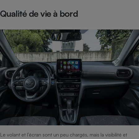
Téléphone mobile -
Smartphone
Qualité de vie à bord
Plaque de cuisson à
induction
Climatiseur -
Ventilateur
Antivirus
Climatiseur -
Ventilateur
Le volant et l’écran sont un peu chargés, mais la visibilité et