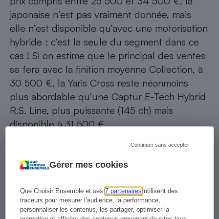
prix compris entre 25 500 et 34 500 €, la
japonaise n’est pas vraiment donnée, mais
elle n’est disponible qu’avec une motorisation
hybride : c’est la seule du segment dans ce
cas ! Si on estime que le principal des ventes
se fera avec la finition moyenne Collection, à
30 500 €, la Yaris Cross reste néanmoins
plus abordable qu’une Captur E-Tech Hybrid
R.S. Line, plus puissante (145 ch) mais
disponible à 31 500 €.
Continuer sans accepter
Gérer mes cookies
Que Choisir Ensemble et ses
7 partenaires
utilisent des
traceurs pour mesurer l’audience, la performance,
personnaliser les contenus, les partager, optimiser la