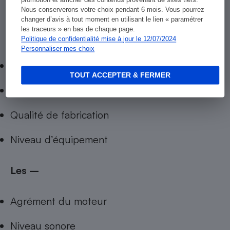
promotion et afficher des contenus provenant de sites tiers.
Nous conserverons votre choix pendant 6 mois. Vous pourrez
changer d’avis à tout moment en utilisant le lien « paramétrer
les traceurs » en bas de chaque page.
Les +
Politique de confidentialité mise à jour le 12/07/2024
Personnaliser mes choix
Habitabilité
TOUT ACCEPTER & FERMER
Ligne
Qualité de fabrication
Niveau d’équipement
Les –
Agrément du moteur
Niveau sonore