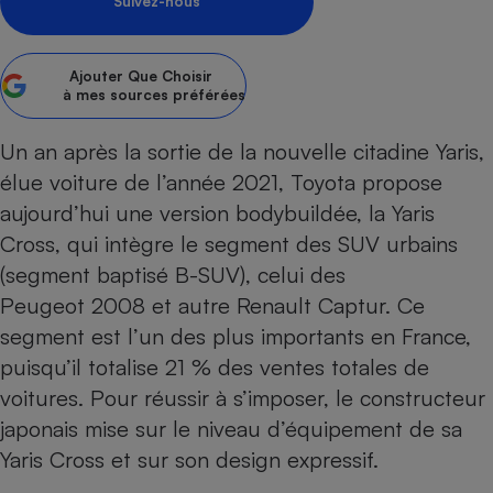
Suivez-nous
Petit électroménager - U
Complément
alimentaire
Ajouter
Que Choisir
Mutuelle
à mes sources préférées
Assurance emprunteur
Un an après la sortie de la
nouvelle citadine Yaris
,
élue voiture de l’année 2021, Toyota propose
aujourd’hui une version bodybuildée, la Yaris
Matelas
Champagne
bouteille
Cross, qui intègre le segment des SUV urbains
Banque en 
(segment baptisé B-SUV), celui des
Téléviseur
Peugeot 2008
et autre
Renault Captur
. Ce
Antimoustique
Lave-linge
segment est l’un des plus importants en France,
puisqu’il totalise 21 % des ventes totales de
voitures. Pour réussir à s’imposer, le constructeur
japonais mise sur le niveau d’équipement de sa
Radiateur électrique
Yaris Cross et sur son design expressif.