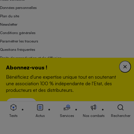
Données personnelles
Plan du site
Newsletter
Conditions générales
Paramétrer les traceurs
Questions fréquentes
Droits de reproduction et de diffusion
Abonnez-vous !
Mentions légales
Panel
Bénéficiez d'une expertise unique tout en soutenant
une association 100 % indépendante de l'Etat, des
producteurs et des distributeurs.
Association indépendante de l’État, des syndicats, des producteurs et des
distributeurs depuis 1951.
Voir nos offres
S’abonner
Tests
Actus
Services
Nos combats
Rechercher