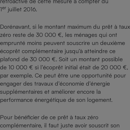
rétroactive de cette mesure à compter du
er
1
juillet 2016.
Petit électroménager - U
Complément
alimentaire
Mutuelle
Dorénavant, si le montant maximum du prêt à taux
Assurance emprunteur
zéro reste de 30 000 €, les ménages qui ont
emprunté moins peuvent souscrire un deuxième
écoprêt complémentaire jusqu’à atteindre ce
Matelas
Champagne
plafond de 30 000 €. Soit un montant possible
bouteille
de 10 000 € si l’écoprêt initial était de 20 000 €,
Banque en 
par exemple. Ce peut être une opportunité pour
Téléviseur
Antimoustique
engager des travaux d’économie d’énergie
Lave-linge
supplémentaires et améliorer encore la
performance énergétique de son logement.
Radiateur électrique
Pour bénéficier de ce prêt à taux zéro
complémentaire, il faut juste avoir souscrit son