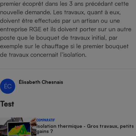
premier écoprêt dans les 3 ans précédant cette
Téléphone mobile -
Smartphone
nouvelle demande. Les travaux, quant à eux,
Plaque de cuisson à
induction
doivent être effectués par un artisan ou une
entreprise RGE et ils doivent porter sur un autre
poste que le bouquet de travaux initial, par
Climatiseur -
exemple sur le chauffage si le premier bouquet
Ventilateur
de travaux concernait l’isolation.
Antivirus
Climatiseur -
Élisabeth Chesnais
Ventilateur
ÉC
Test
COMPARATIF
Isolation thermique - Gros travaux, petits
gains ?