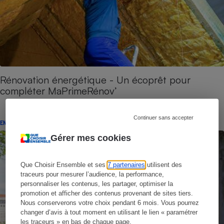
Rénovation énergétique - Un écoprêt pour
compléter MaPrimeRénov’
Continuer sans accepter
ENQUÊTE
Gérer mes cookies
Que Choisir Ensemble et ses
7 partenaires
utilisent des
traceurs pour mesurer l’audience, la performance,
personnaliser les contenus, les partager, optimiser la
promotion et afficher des contenus provenant de sites tiers.
Nous conserverons votre choix pendant 6 mois. Vous pourrez
changer d’avis à tout moment en utilisant le lien « paramétrer
les traceurs » en bas de chaque page.