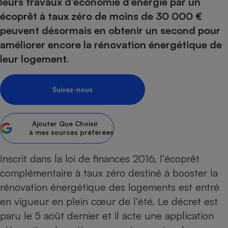
leurs travaux d’économie d’énergie par un
pression
Choisir son fioul
Assurance
Sécurité - Hygiène
Circulation routière
écoprêt à taux zéro de moins de 30 000 €
Choisir son pellet
Crédit immobilier
Banque - Crédit
Contrôle technique - Rép
peuvent désormais en obtenir un second pour
Comparateur assurance emprunteur
Maison de retraite
Epargne - Fiscalité
Comparateu
Pièce détachée
améliorer encore la rénovation énergétique de
Energie Moins Chère Ensemble
Comparatif réfrigérateur
Comparatif casque audio
Comparatif tondeuse ro
leur logement.
Moto
Comparatif plaque à indu
Comparatif barre de son
Comparatif poêle à gran
Supermarché - Drive
Comparatif hotte aspira
Comparatif imprimante m
Comparatif radiateur éle
Suivez-nous
Électricité - Gaz
Hygiène - Beauté
Comparatif climatiseur m
Comparatif ordinateur p
Tous les comparateurs
Maladie - Médecine - Mé
Comparatif aspirateur bal
Comparatif ultrabook
Ajouter
Que Choisir
Aménagement
à mes sources préférées
Toutes les cartes interactives
Système de santé - Com
Comparatif aspirateur tr
Comparatif tablette tacti
Supermarché - Drive
Bricolage - Jardinage
Retraite
Comparatif cafetière au
Inscrit dans la loi de finances 2016, l’écoprêt
Chauffage
Speedtest - Testez le débit de votre
complémentaire à taux zéro destiné à booster la
Mutuelle
Comparatif robot cuiseu
Image et son
Produit d'entretien
connexion Internet
rénovation énergétique des logements est entré
Comparatif centrale vap
Comparateur auto
Informatique
Sécurité domestique
en vigueur en plein cœur de l’été. Le décret est
Internet
paru le 5 août dernier et il acte une application
Gros électroménager
Téléphonie