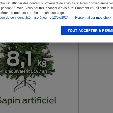
tion et afficher des contenus provenant de sites tiers. Nous conserverons vo
 pendant 6 mois. Vous pourrez changer d’avis à tout moment en utilisant le li
étrer les traceurs » en bas de chaque page.
ique de confidentialité mise à jour le 12/07/2024
|
Personnaliser mes choix
TOUT ACCEPTER & FERM