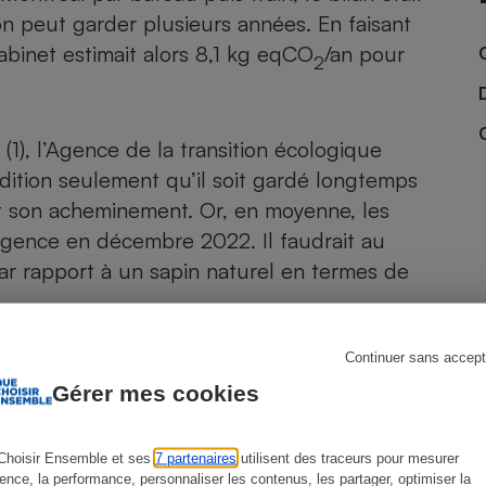
on peut garder plusieurs années. En faisant
abinet estimait alors 8,1 kg eqCO
/an pour
2
s
Réfrigérateur
1), l’Agence de la transition écologique
dition seulement qu’il soit gardé longtemps
et son acheminement. Or, en moyenne, les
 l’agence en décembre 2022. Il faudrait au
ar rapport à un sapin naturel en termes de
Continuer sans accept
Gérer mes cookies
Choisir Ensemble et ses
7 partenaires
utilisent des traceurs pour mesurer
ience, la performance, personnaliser les contenus, les partager, optimiser la