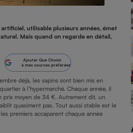
- Ustensile
rtificiel, utilisable plusieurs années, émet
Foie gras
aturel. Mais quand on regarde en détail,
Aide auditive
r
Assurance vie
Ajouter
Que Choisir
à mes sources préférées
Poêle à granulés
gne - Comment choisir une
vembre déjà,
les sapins
sont bien mis en
lle de champagne
en ligne
quartier à l’hypermarché. Chaque année, il
Ordinateur portable
n prix moyen de 34 €. Autrement dit, un
Crème solaire
Lave-vaisselle
aiblit quasiment pas. Tout aussi stable est le
 : les premiers accaparent chaque année