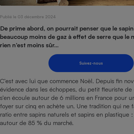
Internet
Publié le 03 décembre 2024
Gros électroménager
Téléphonie
Petit électroménager 
De prime abord, on pourrait penser que le sapin a
Complément
beaucoup moins de gaz à effet de serre que le n
alimentaire
Mutuelle
rien n’est moins sûr…
Assurance emprunteu
Suivez-nous
Matelas
Champa
C’est avec lui que commence Noël. Depuis fin no
boutei
Banque 
évidence dans les échoppes, du petit fleuriste de 
Téléviseur
s’en écoule autour de 6 millions en France pour u
Antimoustique
Lave-linge
foyer sur cinq en achète un. Une tradition qui ne f
ratio entre sapins naturels et sapins en plastique
autour de 85 % du marché.