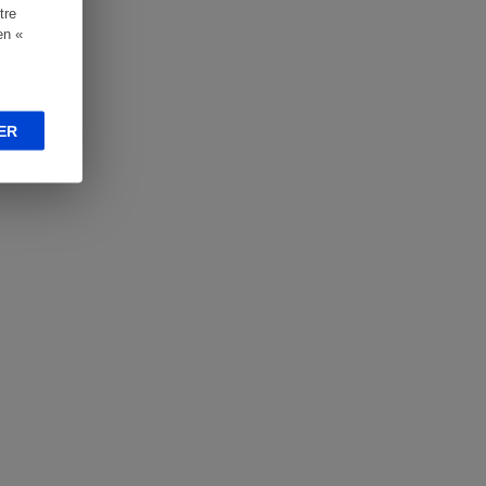
tre
en «
ER