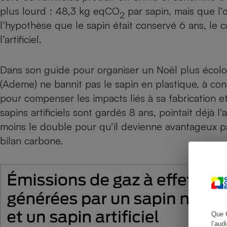
plus lourd : 48,3 kg eqCO
par sapin, mais que l’
2
l’hypothèse que le sapin était conservé 6 ans, le c
l’artificiel.
Cafetière à expresso
Dans son guide pour organiser un Noël plus écolo (
(Ademe) ne bannit pas le sapin en plastique, à con
pour compenser les impacts liés à sa fabrication 
sapins artificiels sont gardés 8 ans, pointait déjà
moins le double pour qu’il devienne avantageux p
bilan carbone.
Robot ménager
Que 
l’aud