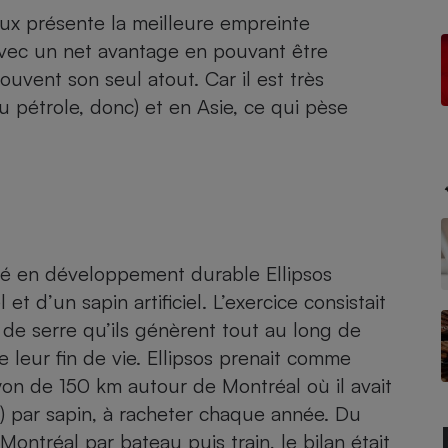
Électricité - Gaz
ux présente la meilleure empreinte
t avec un net avantage en pouvant être
Appareil photo
ouvent son seul atout. Car il est très
numérique
u pétrole, donc) et en Asie, ce qui pèse
Four encastrable
Lessive
isé en développement durable Ellipsos
et d’un sapin artificiel. L’exercice consistait
Aspirateur
 de serre qu’ils génèrent tout au long de
e leur fin de vie. Ellipsos prenait comme
on de 150 km autour de Montréal où il avait
) par sapin, à racheter chaque année. Du
 Montréal par bateau puis train, le bilan était