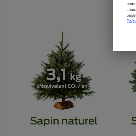
promo
choix
param
Polit