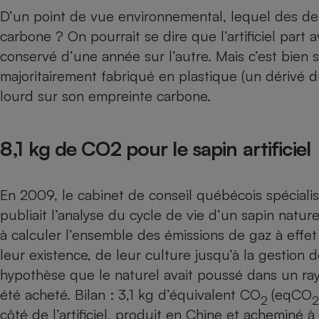
Radiateur électrique
D’un point de vue environnemental, lequel des de
carbone ? On pourrait se dire que l’artificiel par
Téléphone mobile -
conservé d’une année sur l’autre. Mais c’est bien s
Smartphone
majoritairement fabriqué en plastique (un dérivé d
Plaque de cuisson à
induction
lourd sur son empreinte carbone.
8,1 kg de CO2 pour le sapin artificiel
Climatiseur -
Ventilateur
En 2009, le cabinet de conseil québécois spécial
Antivirus
publiait l’analyse du cycle de vie d’un sapin naturel 
Climatiseur -
à calculer l’ensemble des émissions de gaz à effet
Ventilateur
leur existence, de leur culture jusqu’à la gestion d
hypothèse que le naturel avait poussé dans un ray
été acheté. Bilan : 3,1 kg d’équivalent CO
(eqCO
2
2
côté de l’artificiel, produit en Chine et acheminé à