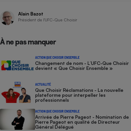
Téléphone mobile -
Smartphone
Plaque de cuisson à
Alain Bazot
induction
Président de l'UFC-Que Choisir
À ne pas manquer
Climatiseur -
Ventilateur
ACTION QUE CHOISIR ENSEMBLE
Changement de nom - L’UFC-Que Choisir
Antivirus
devient « Que Choisir Ensemble »
Climatiseur -
Ventilateur
ACTUALITÉ
Que Choisir Réclamations - La nouvelle
plateforme pour interpeller les
professionnels
ACTION QUE CHOISIR ENSEMBLE
Arrivée de Pierre Pageot - Nomination de
Pierre Pageot en qualité de Directeur
Général Délégué