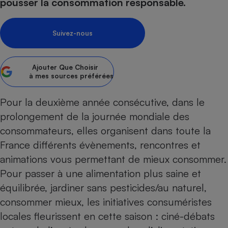
pression
pousser la consommation responsable.
Choisir son fioul
Assurance
Sécurité - Hygiène
Circulation routière
Choisir son pellet
Crédit immobilier
Banque - Crédit
Contrôle technique - Rép
Suivez-nous
Comparateur assurance emprunteur
Maison de retraite
Epargne - Fiscalité
Comparateu
Pièce détachée
Energie Moins Chère Ensemble
Comparatif réfrigérateur
Comparatif casque audio
Comparatif tondeuse ro
Moto
Ajouter
Que Choisir
Comparatif plaque à indu
Comparatif barre de son
Comparatif poêle à gran
Supermarché - Drive
à mes sources préférées
Comparatif hotte aspira
Comparatif imprimante m
Comparatif radiateur éle
Pour la deuxième année consécutive, dans le
Électricité - Gaz
Hygiène - Beauté
Comparatif climatiseur m
Comparatif ordinateur p
prolongement de la journée mondiale des
Tous les comparateurs
Maladie - Médecine - Mé
Comparatif aspirateur bal
Comparatif ultrabook
Aménagement
consommateurs, elles organisent dans toute la
Toutes les cartes interactives
Système de santé - Com
Comparatif aspirateur tr
Comparatif tablette tacti
Supermarché - Drive
Bricolage - Jardinage
France différents évènements, rencontres et
Retraite
Comparatif cafetière au
animations vous permettant de mieux consommer.
Chauffage
Speedtest - Testez le débit de votre
Pour passer à une alimentation plus saine et
Mutuelle
Comparatif robot cuiseu
Image et son
Produit d'entretien
connexion Internet
équilibrée, jardiner sans pesticides/au naturel,
Comparatif centrale vap
Comparateur auto
Informatique
Sécurité domestique
consommer mieux, les initiatives consuméristes
Internet
locales fleurissent en cette saison : ciné-débats
Gros électroménager
Téléphonie