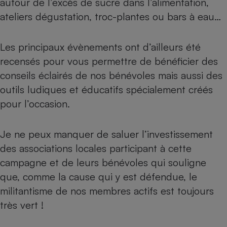
autour de l’excès de sucre dans l’alimentation,
ateliers dégustation, troc-plantes ou bars à eau…
Petit électroménager - U
Complément
alimentaire
Mutuelle
Les
principaux évènements
ont d’ailleurs été
Assurance emprunteur
recensés pour vous permettre de bénéficier des
conseils éclairés de nos bénévoles mais aussi des
outils ludiques et éducatifs spécialement créés
Matelas
Champagne
pour l’occasion.
bouteille
Banque en 
Téléviseur
Je ne peux manquer de saluer l’investissement
Antimoustique
des associations locales participant à cette
Lave-linge
campagne et de leurs bénévoles qui souligne
que, comme la cause qui y est défendue, le
militantisme de nos membres actifs est toujours
Radiateur électrique
très vert !