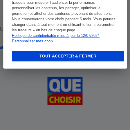
traceurs pour mesurer l’audience, la performance,
personnaliser les contenus, les partager, optimiser la
promotion et afficher des contenus provenant de sites tiers.
Nous conserverons votre choix pendant 6 mois. Vous pourrez
changer d’avis à tout moment en utilisant le lien « paramétrer
UFC-Que Choisir - Un an d’actions locales
les traceurs » en bas de chaque page.
Politique de confidentialité mise à jour le 12/07/2024
Personnaliser mes choix
ACTION LOCALE QUE CHOISIR ENSEMBLE
TOUT ACCEPTER & FERMER