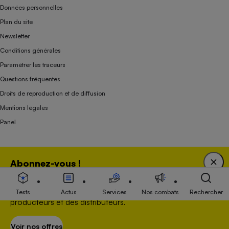
Données personnelles
Plan du site
Newsletter
Conditions générales
Paramétrer les traceurs
Questions fréquentes
Droits de reproduction et de diffusion
Mentions légales
Panel
Association indépendante de l’État, des syndicats, des producteurs et des
Abonnez-vous !
distributeurs depuis 1951.
Bénéficiez d'une expertise unique tout en soutenant
une association 100 % indépendante de l'Etat, des
Tests
Actus
Services
Nos combats
Rechercher
producteurs et des distributeurs.
Voir nos offres
S’abonner