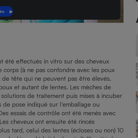
Électricité - Gaz
Appareil photo
numérique
Four encastrable
ont été effectués in vitro sur des cheveux
Lessive
de corps (à ne pas confondre avec les poux
de tête qui ne peuvent pas être élevés.
0 poux et autant de lentes. Les mèches de
solutions de traitement puis mises à incuber
Aspirateur
s de pose indiqué sur l’emballage ou
 Des essais de contrôle ont été menés avec
Les cheveux ont ensuite été rincés
lus tard, celui des lentes (écloses ou non) 10