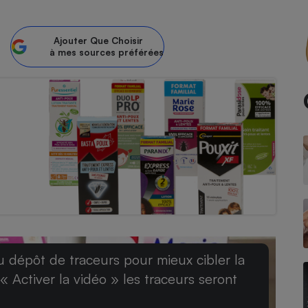
Ajouter
Que Choisir
à mes sources préférées
- Ustensile
Foie gras
Aide auditive
r
Assurance vie
Poêle à granulés
gne - Comment choisir une
lle de champagne
en ligne
Ordinateur portable
Crème solaire
Lave-vaisselle
u dépôt de traceurs pour mieux cibler la
 « Activer la vidéo » les traceurs seront