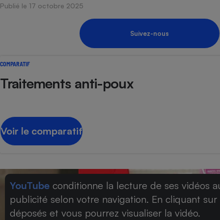
Publié le 17 octobre 2025
Internet
Gros électroménager
Téléphonie
Suivez-nous
Petit électroménager 
Complément
alimentaire
COMPARATIF
Mutuelle
Assurance emprunteu
Traitements anti-poux
Matelas
Champa
Voir le comparatif
boutei
Banque 
Téléviseur
Antimoustique
Lave-linge
YouTube
conditionne la lecture de ses vidéos a
publicité selon votre navigation. En cliquant sur
déposés et vous pourrez visualiser la vidéo.