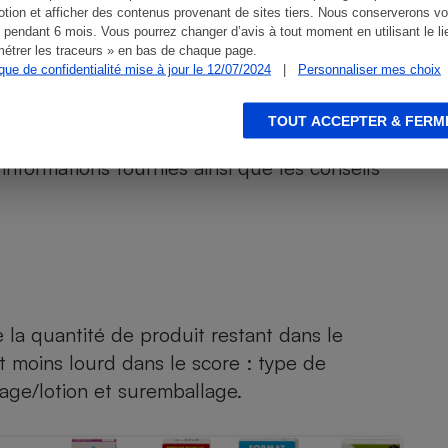
isent s’ils seraient prêts à acheter l’anti-poux
tion et afficher des contenus provenant de sites tiers. Nous conserverons vo
 pendant 6 mois. Vous pourrez changer d’avis à tout moment en utilisant le li
étrer les traceurs » en bas de chaque page.
ique de confidentialité mise à jour le 12/07/2024
|
Personnaliser mes choix
TOUT ACCEPTER & FERM
 informations fournies ainsi que les conseils
la quantité de produit restant dans le
nt moins lourd dans le score : type de
age/lotion et suremballage.