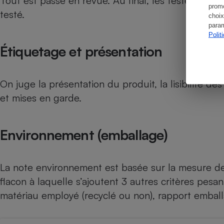
Tout est passé en revue. Au final, les testeurs préc
promo
testé.
choix
param
Polit
Étiquetage et présentation
On juge la présentation du produit, la lisibilité des
et mises en garde.
Environnement (emballage)
La note environnement est basée sur la mesure de 
flacon à laquelle s’ajoutent 3 autres critères pesa
matériau employé (recyclé ou non), rapport emball