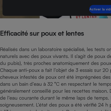
Radiateur électrique
Téléphone mobile -
Smartphone
Plaque de cuisson à
induction
Efficacité sur poux et lentes
Réalisés dans un laboratoire spécialisé, les tests 
Climatiseur -
naturels avec des poux vivants. Il s’agit de poux 
Ventilateur
du pubis), très proches anatomiquement des poux 
Chaque anti-poux a fait l’objet de 3 essais sur 2
Antivirus
cheveux infestés de poux ont été imprégnées des 
Climatiseur -
dans un bain d’eau à 32 °C en respectant le temp
Ventilateur
généralement conseillé pour les recettes maison.
de l’eau courante durant le même laps de temps. 
soigneusement. L’état des poux a été vérifié 24 h p