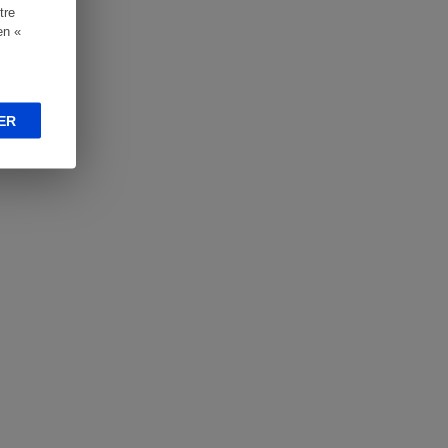
tre
en «
ER