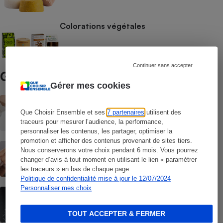
Colorations végétales
Continuer sans accepter
Guide d’achat
Gérer mes cookies
Produits anti-poux
Que Choisir Ensemble et ses
7 partenaires
utilisent des
traceurs pour mesurer l’audience, la performance,
personnaliser les contenus, les partager, optimiser la
promotion et afficher des contenus provenant de sites tiers.
Chute de cheveux
Nous conserverons votre choix pendant 6 mois. Vous pourrez
changer d’avis à tout moment en utilisant le lien « paramétrer
les traceurs » en bas de chaque page.
Politique de confidentialité mise à jour le 12/07/2024
Personnaliser mes choix
Shampooings
TOUT ACCEPTER & FERMER