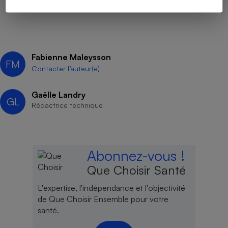
Fabienne Maleysson
FM
Contacter l’auteur(e)
Gaëlle Landry
GL
Rédactrice technique
Abonnez-vous !
Que Choisir Santé
L'expertise, l'indépendance et l'objectivité
de Que Choisir Ensemble pour votre
santé.