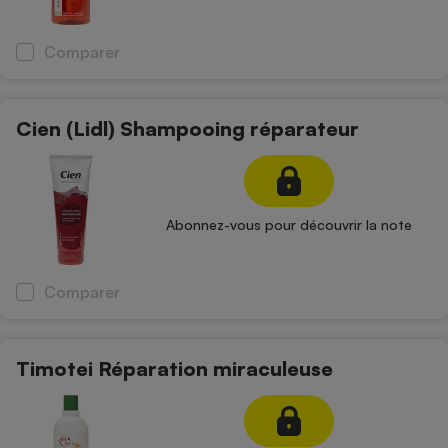
Téléphone mobile -
Smartphone
Plaque de cuisson à
Comparer
induction
Cien (Lidl) Shampooing réparateur
Climatiseur -
Ventilateur
Abonnez-vous pour découvrir la note
Antivirus
Climatiseur -
Ventilateur
Comparer
Timotei Réparation miraculeuse