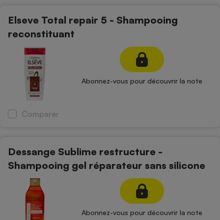
Petit électroménager - U
Elseve Total repair 5 - Shampooing
Complément
alimentaire
reconstituant
Mutuelle
Assurance emprunteur
Abonnez-vous pour découvrir la note
Matelas
Champagne
bouteille
Banque en 
Comparer
Téléviseur
Antimoustique
Lave-linge
Dessange Sublime restructure -
Shampooing gel réparateur sans silicone
Radiateur électrique
Abonnez-vous pour découvrir la note