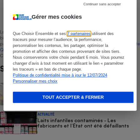
Continuer sans accepter
Léa Girard
Gérer mes cookies
Rédactrice technique
La sélection de produits ou services est représentative du marché,
Que Choisir Ensemble et ses
7 partenaires
utilisent des
bien que non-exhaustive. À l’exception des autorisations données
traceurs pour mesurer l’audience, la performance,
par Bureau Veritas Certification conformément aux règles de
La Note
personnaliser les contenus, les partager, optimiser la
Que Choisir
, il n’existe aucune relation contractuelle entre Que
promotion et afficher des contenus provenant de sites tiers.
Choisir Ensemble et les professionnels référencés.
Nous conserverons votre choix pendant 6 mois. Vous pourrez
changer d’avis à tout moment en utilisant le lien « paramétrer
Sur le même sujet
les traceurs » en bas de chaque page.
Politique de confidentialité mise à jour le 12/07/2024
Personnaliser mes choix
ACTUALITÉ
Rappel Lidl : des œufs contaminés par la
salmonelle
TOUT ACCEPTER & FERMER
ACTUALITÉ
Laits infantiles contaminés - Les
fabricants et l’État ont été défaillants