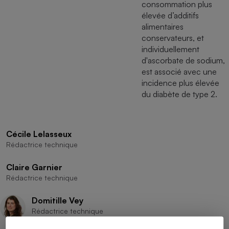
consommation plus
élevée d’additifs
alimentaires
conservateurs, et
individuellement
d'ascorbate de sodium,
est associé avec une
incidence plus élevée
du diabète de type 2.
Cécile Lelasseux
Rédactrice technique
Claire Garnier
Rédactrice technique
Domitille Vey
Rédactrice technique