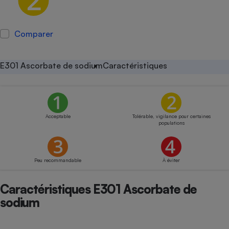
Petit électroménager - U
Complément
alimentaire
Comparer
Mutuelle
Assurance emprunteur
E301 Ascorbate de sodium
Caractéristiques
Matelas
Champagne
bouteille
Banque en 
Acceptable
Tolérable, vigilance pour certaines
populations
Téléviseur
Antimoustique
Lave-linge
Peu recommandable
À éviter
Caractéristiques E301 Ascorbate de
sodium
Radiateur électrique