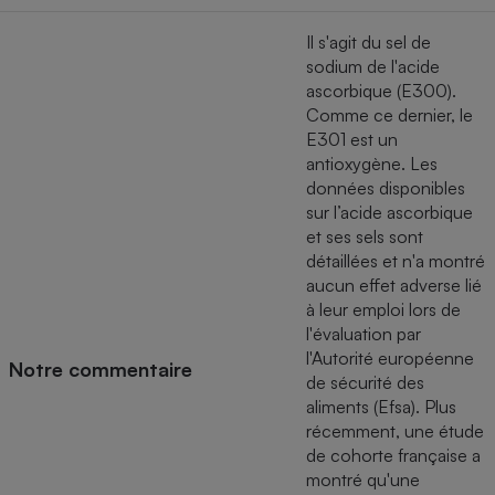
Cafetière à expressos
Il s'agit du sel de
sodium de l'acide
ascorbique (E300).
Comme ce dernier, le
E301 est un
antioxygène. Les
données disponibles
sur l’acide ascorbique
et ses sels sont
Robot ménager
détaillées et n'a montré
aucun effet adverse lié
à leur emploi lors de
l'évaluation par
l'Autorité européenne
Notre commentaire
de sécurité des
aliments (Efsa). Plus
récemment, une étude
de cohorte française a
montré qu'une