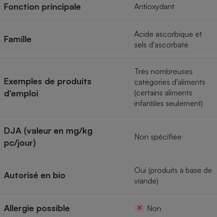
Téléphone mobile -
Fonction principale
Antioxydant
Smartphone
Plaque de cuisson à
induction
Acide ascorbique et
Famille
sels d'ascorbate
Climatiseur -
Très nombreuses
Ventilateur
Exemples de produits
catégories d'aliments
d'emploi
(certains aliments
infantiles seulement)
Antivirus
Climatiseur -
DJA (valeur en mg/kg
Ventilateur
Non spécifiée
pc/jour)
Oui (produits à base de
Autorisé en bio
viande)
Allergie possible
Non