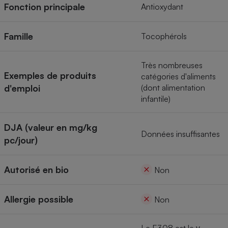
Téléphone mobile -
Fonction principale
Antioxydant
Smartphone
Plaque de cuisson à
induction
Famille
Tocophérols
Très nombreuses
Climatiseur -
Exemples de produits
catégories d'aliments
Ventilateur
d'emploi
(dont alimentation
infantile)
Antivirus
DJA (valeur en mg/kg
Climatiseur -
Données insuffisantes
pc/jour)
Ventilateur
Autorisé en bio
Non
Allergie possible
Non