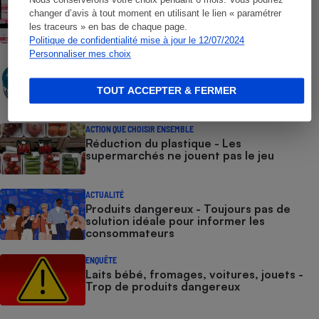
Nous conserverons votre choix pendant 6 mois. Vous pourrez
Laits infantiles contaminés - Les
changer d’avis à tout moment en utilisant le lien « paramétrer
fabricants et l’État ont été défaillants
les traceurs » en bas de chaque page.
Politique de confidentialité mise à jour le 12/07/2024
Personnaliser mes choix
ACTUALITÉ
Mercure dans le thon - On a fait le test
des conserves Petit Navire
TOUT ACCEPTER & FERMER
ACTION QUE CHOISIR ENSEMBLE
Réduction du plastique - Les
supermarchés ne jouent pas le jeu
ACTUALITÉ
Produits dangereux - Toujours pas de
solution idéale pour informer les
consommateurs
ENQUÊTE
Laits bébé, fromages, voitures, jouets -
Trop de produits dangereux