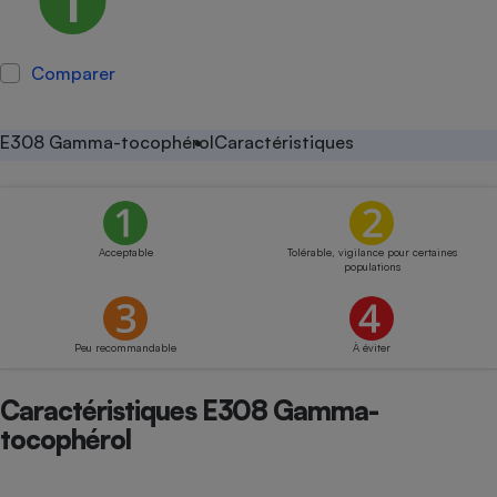
Petit électroménager - U
Complément
alimentaire
Comparer
Mutuelle
Assurance emprunteur
E308 Gamma-tocophérol
Caractéristiques
Matelas
Champagne
bouteille
Banque en 
Acceptable
Tolérable, vigilance pour certaines
populations
Téléviseur
Antimoustique
Lave-linge
Peu recommandable
À éviter
Caractéristiques E308 Gamma-
tocophérol
Radiateur électrique