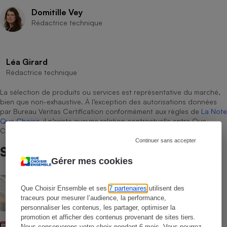
Domitille Vey
Rédactrice technique
Léa Girard
Rédactrice technique
La sélection de produits ou services est représentative du marché,
bien que non-exhaustive. À l’exception des autorisations données
par Bureau Veritas Certification conformément aux règles de
La Note
Que Choisir
, il n’existe aucune relation contractuelle entre Que
Choisir Ensemble et les professionnels référencés.
Continuer sans accepter
Sur le même sujet
Gérer mes cookies
ACTUALITÉ
Rappel Lidl : des œufs contaminés par la
Que Choisir Ensemble et ses
7 partenaires
utilisent des
salmonelle
traceurs pour mesurer l’audience, la performance,
personnaliser les contenus, les partager, optimiser la
promotion et afficher des contenus provenant de sites tiers.
ACTUALITÉ