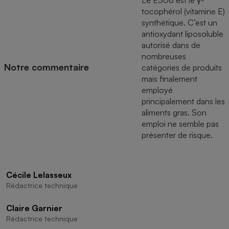
Le E308 est le γ-
tocophérol (vitamine E)
Cafetière à expressos
synthétique. C’est un
antioxydant liposoluble
autorisé dans de
nombreuses
Notre commentaire
catégories de produits
mais finalement
employé
principalement dans les
aliments gras. Son
Robot ménager
emploi ne semble pas
présenter de risque.
Cécile Lelasseux
Rédactrice technique
Claire Garnier
Rédactrice technique