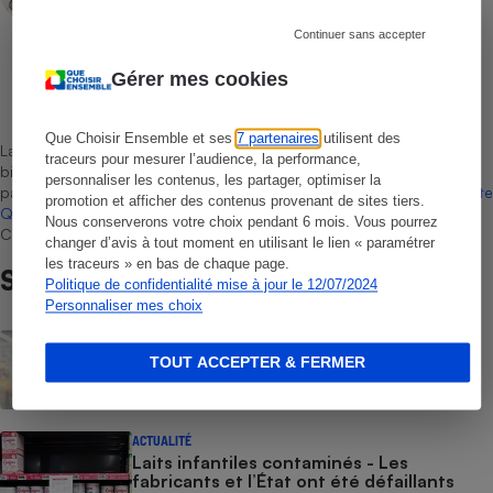
Continuer sans accepter
Gérer mes cookies
Léa Girard
Rédactrice technique
Que Choisir Ensemble et ses
7 partenaires
utilisent des
La sélection de produits ou services est représentative du marché,
traceurs pour mesurer l’audience, la performance,
bien que non-exhaustive. À l’exception des autorisations données
personnaliser les contenus, les partager, optimiser la
par Bureau Veritas Certification conformément aux règles de
La Note
promotion et afficher des contenus provenant de sites tiers.
Que Choisir
, il n’existe aucune relation contractuelle entre Que
Nous conserverons votre choix pendant 6 mois. Vous pourrez
Choisir Ensemble et les professionnels référencés.
changer d’avis à tout moment en utilisant le lien « paramétrer
les traceurs » en bas de chaque page.
Sur le même sujet
Politique de confidentialité mise à jour le 12/07/2024
Personnaliser mes choix
ACTUALITÉ
Rappel Lidl : des œufs contaminés par la
TOUT ACCEPTER & FERMER
salmonelle
ACTUALITÉ
Laits infantiles contaminés - Les
fabricants et l’État ont été défaillants