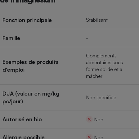
Téléphone mobile -
Smartphone
Plaque de cuisson à
induction
Fonction principale
Stabilisant
Famille
-
Climatiseur -
Ventilateur
Compléments
Exemples de produits
alimentaires sous
d'emploi
forme solide et à
Antivirus
mâcher
Climatiseur -
Ventilateur
DJA (valeur en mg/kg
Non spécifiée
pc/jour)
Autorisé en bio
Non
Allergie possible
Non