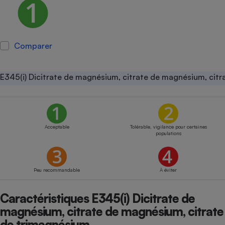
Petit électroménager - U
Complément
alimentaire
Mutuelle
Comparer
Assurance emprunteur
E345(i) Dicitrate de magnésium, citrate de magnésium, cit
Matelas
Champagne
bouteille
Banque en 
Acceptable
Tolérable, vigilance pour certaines
Téléviseur
populations
Antimoustique
Lave-linge
Peu recommandable
À éviter
Caractéristiques E345(i) Dicitrate de
Radiateur électrique
magnésium, citrate de magnésium, citrate
de trimagnésium