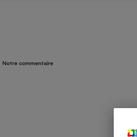
Radiateur électrique
Téléphone mobile -
Smartphone
Plaque de cuisson à
induction
Notre commentaire
Climatiseur -
Ventilateur
Antivirus
Climatiseur -
Ventilateur