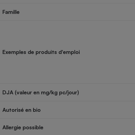
Internet
Famille
Gros électroménager
Téléphonie
Petit électroménager 
Complément
alimentaire
Mutuelle
Assurance emprunteu
Exemples de produits d'emploi
Matelas
Champa
boutei
Banque 
DJA (valeur en mg/kg pc/jour)
Téléviseur
Antimoustique
Lave-linge
Autorisé en bio
Allergie possible