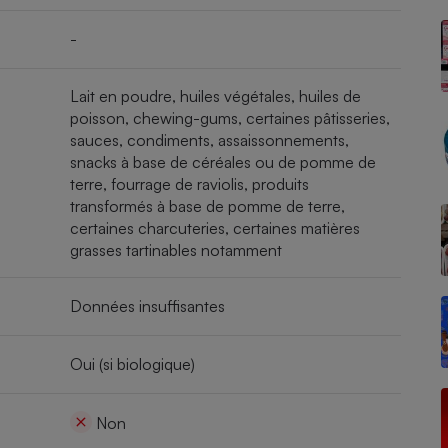
-
- Ustensile
Lait en poudre, huiles végétales, huiles de
Foie gras
poisson, chewing-gums, certaines pâtisseries,
sauces, condiments, assaissonnements,
Aide auditive
r
Assurance vie
snacks à base de céréales ou de pomme de
terre, fourrage de raviolis, produits
transformés à base de pomme de terre,
certaines charcuteries, certaines matières
grasses tartinables notamment
Poêle à granulés
gne - Comment choisir une
lle de champagne
en ligne
Données insuffisantes
Ordinateur portable
Crème solaire
Lave-vaisselle
Oui (si biologique)
Non