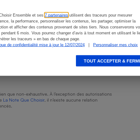
Choisir Ensemble et ses
7 partenaires
utilisent des traceurs pour mesurer
ience, la performance, personnaliser les contenus, les partager, optimiser la
tion et afficher des contenus provenant de sites tiers. Nous conserverons vo
s
Réfrigérateur
 pendant 6 mois. Vous pourrez changer d’avis à tout moment en utilisant le li
étrer les traceurs » en bas de chaque page.
ique de confidentialité mise à jour le 12/07/2024
|
Personnaliser mes choix
TOUT ACCEPTER & FERM
ien que non-exhaustive. À l’exception des autorisations
de
La Note Que Choisir
, il n’existe aucune relation
encés.