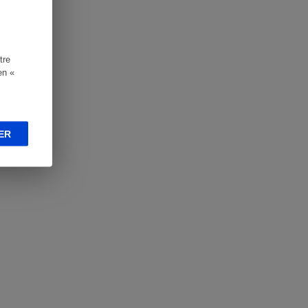
tre
en «
ER