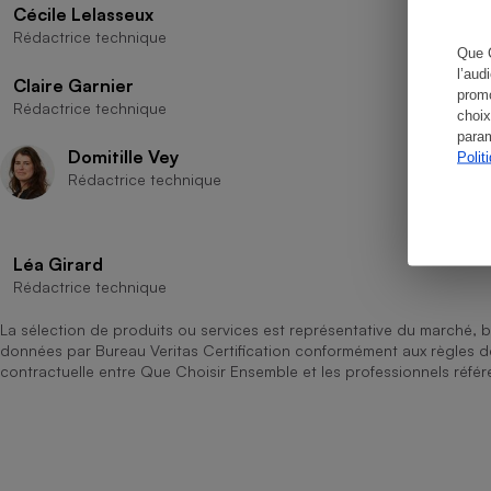
Cécile Lelasseux
Rédactrice technique
Que 
l’aud
Claire Garnier
promo
Cafetière à expresso
Rédactrice technique
choix
param
Domitille Vey
Polit
Rédactrice technique
Léa Girard
Rédactrice technique
Robot ménager
La sélection de produits ou services est représentative du marché, b
données par Bureau Veritas Certification conformément aux règles 
contractuelle entre Que Choisir Ensemble et les professionnels référ