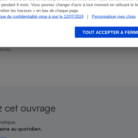
 pendant 6 mois. Vous pourrez changer d’avis à tout moment en utilisant le li
étrer les traceurs » en bas de chaque page.
ique de confidentialité mise à jour le 12/07/2024
|
Personnaliser mes choix
s
Réfrigérateur
TOUT ACCEPTER & FERM
ien que non-exhaustive. À l’exception des autorisations
de
La Note Que Choisir
, il n’existe aucune relation
encés.
 cet ouvrage
ratique,
saine au quotidien
.