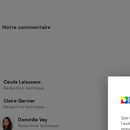
Radiateur électrique
Téléphone mobile -
Smartphone
Notre commentaire
Plaque de cuisson à
induction
Climatiseur -
Ventilateur
Cécile Lelasseux
Antivirus
Rédactrice technique
Climatiseur -
Ventilateur
Claire Garnier
Rédactrice technique
Que 
Domitille Vey
l’aud
Rédactrice technique
promo