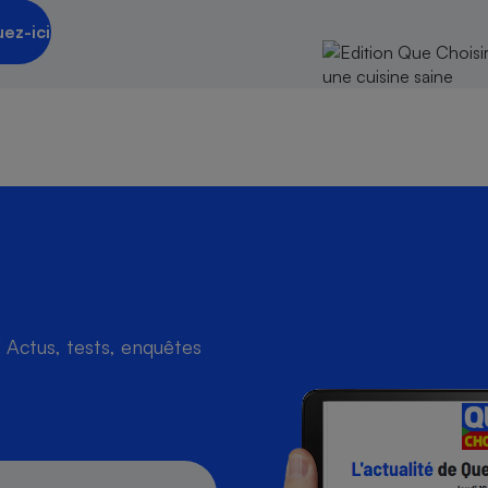
uez-ici
Actus, tests, enquêtes