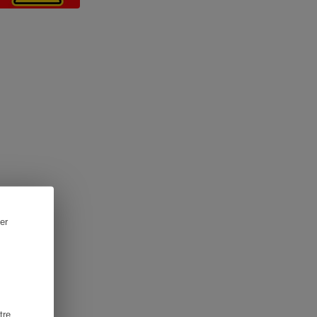
er
tre