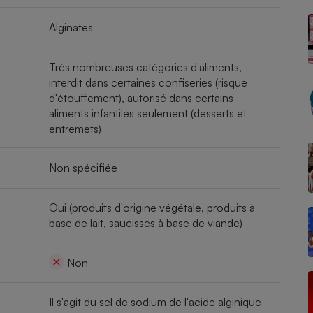
Alginates
- Ustensile
Très nombreuses catégories d'aliments,
Foie gras
interdit dans certaines confiseries (risque
d'étouffement), autorisé dans certains
Aide auditive
r
Assurance vie
aliments infantiles seulement (desserts et
entremets)
Non spécifiée
Poêle à granulés
gne - Comment choisir une
lle de champagne
en ligne
Oui (produits d'origine végétale, produits à
Ordinateur portable
base de lait, saucisses à base de viande)
Crème solaire
Lave-vaisselle
Non
Il s'agit du sel de sodium de l'acide alginique