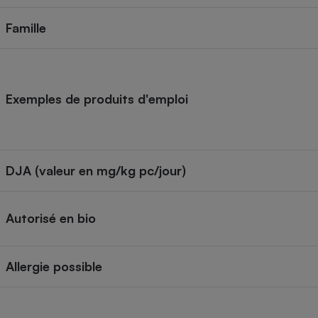
Internet
Famille
Gros électroménager
Téléphonie
Petit électroménager 
Complément
alimentaire
Exemples de produits d'emploi
Mutuelle
Assurance emprunteu
DJA (valeur en mg/kg pc/jour)
Matelas
Champa
boutei
Banque 
Autorisé en bio
Téléviseur
Antimoustique
Lave-linge
Allergie possible