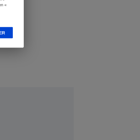
en «
ER