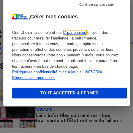
Continuer sans accepter
Léa Girard
Gérer mes cookies
Rédactrice technique
La sélection de produits ou services est représentative du marché,
Que Choisir Ensemble et ses
7 partenaires
utilisent des
bien que non-exhaustive. À l’exception des autorisations données
traceurs pour mesurer l’audience, la performance,
par Bureau Veritas Certification conformément aux règles de
La Note
personnaliser les contenus, les partager, optimiser la
Que Choisir
, il n’existe aucune relation contractuelle entre Que
promotion et afficher des contenus provenant de sites tiers.
Choisir Ensemble et les professionnels référencés.
Nous conserverons votre choix pendant 6 mois. Vous pourrez
changer d’avis à tout moment en utilisant le lien « paramétrer
Sur le même sujet
les traceurs » en bas de chaque page.
Politique de confidentialité mise à jour le 12/07/2024
Personnaliser mes choix
ACTUALITÉ
Rappel Lidl : des œufs contaminés par la
salmonelle
TOUT ACCEPTER & FERMER
ACTUALITÉ
Laits infantiles contaminés - Les
fabricants et l’État ont été défaillants