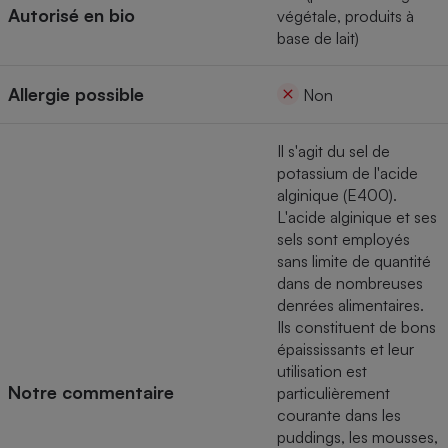
Autorisé en bio
végétale, produits à
Cafetière à expressos
base de lait)
Allergie possible
Non
Il s'agit du sel de
potassium de l'acide
alginique (E400).
L'acide alginique et ses
Robot ménager
sels sont employés
sans limite de quantité
dans de nombreuses
denrées alimentaires.
Ils constituent de bons
épaississants et leur
utilisation est
Notre commentaire
particulièrement
courante dans les
puddings, les mousses,