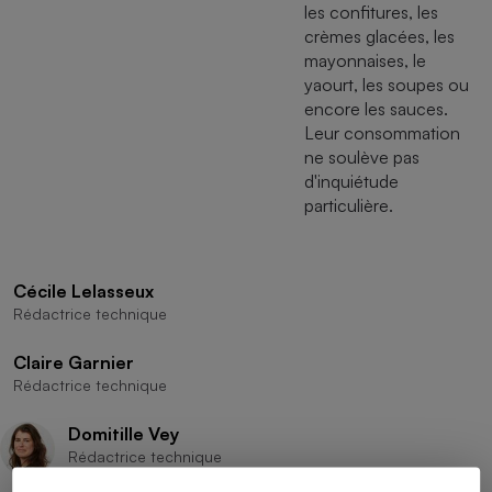
les confitures, les
crèmes glacées, les
mayonnaises, le
yaourt, les soupes ou
encore les sauces.
Leur consommation
ne soulève pas
d'inquiétude
particulière.
Cécile Lelasseux
Rédactrice technique
Claire Garnier
Rédactrice technique
Domitille Vey
Rédactrice technique