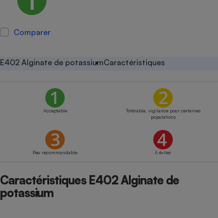
Petit électroménager - U
Complément
alimentaire
Comparer
Mutuelle
Assurance emprunteur
E402 Alginate de potassium
Caractéristiques
Matelas
Champagne
bouteille
Banque en 
Acceptable
Tolérable, vigilance pour certaines
populations
Téléviseur
Antimoustique
Lave-linge
Peu recommandable
À éviter
Caractéristiques E402 Alginate de
potassium
Radiateur électrique