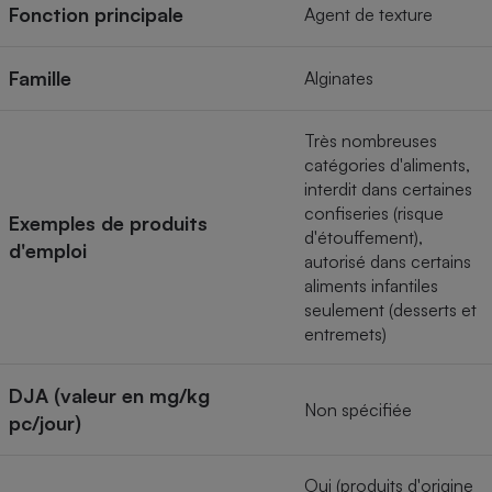
Téléphone mobile -
Fonction principale
Agent de texture
Smartphone
Plaque de cuisson à
induction
Famille
Alginates
Très nombreuses
Climatiseur -
catégories d'aliments,
Ventilateur
interdit dans certaines
confiseries (risque
Exemples de produits
d'étouffement),
d'emploi
Antivirus
autorisé dans certains
aliments infantiles
Climatiseur -
Ventilateur
seulement (desserts et
entremets)
DJA (valeur en mg/kg
Non spécifiée
pc/jour)
Oui (produits d'origine