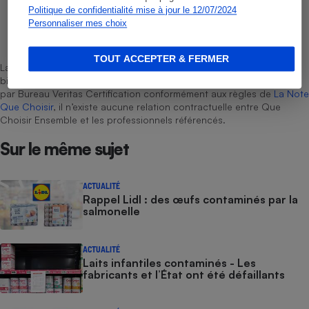
Politique de confidentialité mise à jour le 12/07/2024
Personnaliser mes choix
Léa Girard
Rédactrice technique
TOUT ACCEPTER & FERMER
La sélection de produits ou services est représentative du marché,
bien que non-exhaustive. À l’exception des autorisations données
par Bureau Veritas Certification conformément aux règles de
La Note
Que Choisir
, il n’existe aucune relation contractuelle entre Que
Choisir Ensemble et les professionnels référencés.
Sur le même sujet
ACTUALITÉ
Rappel Lidl : des œufs contaminés par la
salmonelle
ACTUALITÉ
Laits infantiles contaminés - Les
fabricants et l’État ont été défaillants