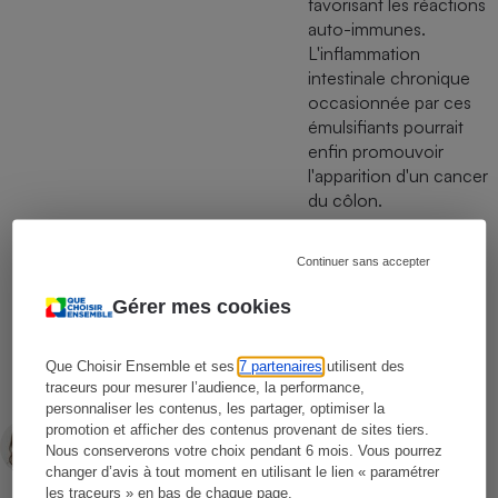
favorisant les réactions
auto-immunes.
L'inflammation
intestinale chronique
occasionnée par ces
émulsifiants pourrait
enfin promouvoir
l'apparition d'un cancer
du côlon.
Continuer sans accepter
Cécile Lelasseux
Gérer mes cookies
Rédactrice technique
Claire Garnier
Que Choisir Ensemble et ses
7 partenaires
utilisent des
Rédactrice technique
traceurs pour mesurer l’audience, la performance,
personnaliser les contenus, les partager, optimiser la
Domitille Vey
promotion et afficher des contenus provenant de sites tiers.
Nous conserverons votre choix pendant 6 mois. Vous pourrez
Rédactrice technique
changer d’avis à tout moment en utilisant le lien « paramétrer
les traceurs » en bas de chaque page.