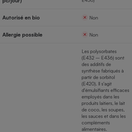
pc/jour)
E436)
Cafetière à expressos
Autorisé en bio
Non
Allergie possible
Non
Les polysorbates
(E432 – E436) sont
des additifs de
Robot ménager
synthèse fabriqués à
partir de sorbitol
(E420). Il s'agit
d'émulsifiants efficaces
employés dans les
produits laitiers, le lait
de coco, les soupes,
les sauces et dans les
compléments
alimentaires.