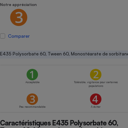
Notre appréciation
Petit électroménager - U
Complément
alimentaire
Mutuelle
Assurance emprunteur
Comparer
E435 Polysorbate 60, Tween 60, Monostéarate de sorbitan
Matelas
Champagne
bouteille
Banque en 
Téléviseur
Antimoustique
Acceptable
Tolérable, vigilance pour certaines
Lave-linge
populations
Peu recommandable
À éviter
Radiateur électrique
Caractéristiques E435 Polysorbate 60,