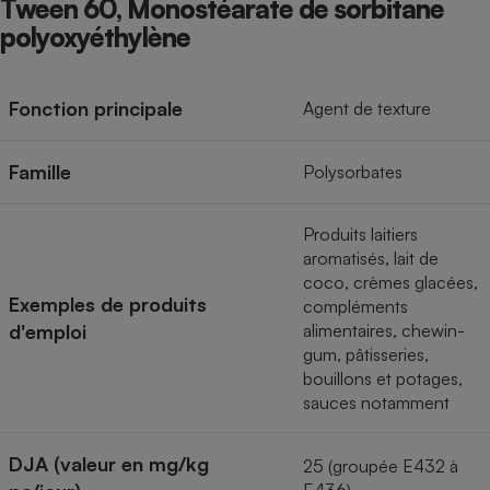
Tween 60, Monostéarate de sorbitane
Téléphone mobile -
Smartphone
polyoxyéthylène
Plaque de cuisson à
induction
Fonction principale
Agent de texture
Climatiseur -
Famille
Polysorbates
Ventilateur
Produits laitiers
Antivirus
aromatisés, lait de
coco, crèmes glacées,
Climatiseur -
Exemples de produits
Ventilateur
compléments
d'emploi
alimentaires, chewin-
gum, pâtisseries,
bouillons et potages,
sauces notamment
DJA (valeur en mg/kg
25 (groupée E432 à