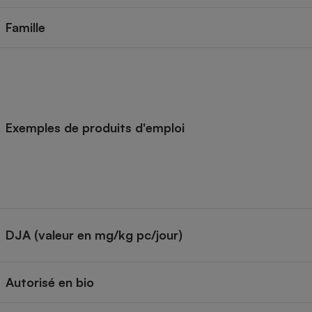
Internet
Famille
Gros électroménager
Téléphonie
Petit électroménager 
Complément
alimentaire
Mutuelle
Assurance emprunteu
Exemples de produits d'emploi
Matelas
Champa
boutei
Banque 
Téléviseur
DJA (valeur en mg/kg pc/jour)
Antimoustique
Lave-linge
Autorisé en bio