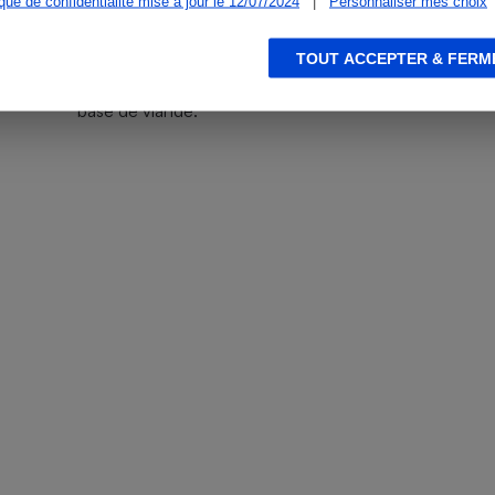
ique de confidentialité mise à jour le 12/07/2024
|
Personnaliser mes choix
l'exposition des consommateurs via les
additifs sont avant tout les produits de
TOUT ACCEPTER & FERM
boulangerie et de pâtisserie, mais aussi les
fromages industriels ou encore les produits à
base de viande.