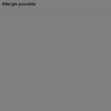
Radiateur électrique
Allergie possible
Téléphone mobile -
Smartphone
Plaque de cuisson à
induction
Climatiseur -
Ventilateur
Antivirus
Climatiseur -
Ventilateur