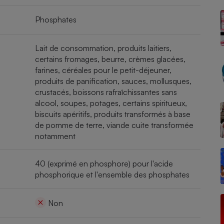
Phosphates
- Ustensile
Lait de consommation, produits laitiers,
Foie gras
certains fromages, beurre, crèmes glacées,
farines, céréales pour le petit-déjeuner,
Aide auditive
r
Assurance vie
produits de panification, sauces, mollusques,
crustacés, boissons rafraîchissantes sans
alcool, soupes, potages, certains spiritueux,
biscuits apéritifs, produits transformés à base
de pomme de terre, viande cuite transformée
Poêle à granulés
gne - Comment choisir une
notamment
lle de champagne
en ligne
Ordinateur portable
40 (exprimé en phosphore) pour l'acide
Crème solaire
phosphorique et l'ensemble des phosphates
Lave-vaisselle
Non