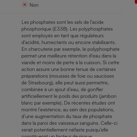
Électricité - Gaz
Non
Les phosphates sont les sels de l'acide
Appareil photo
numérique
phosphorique (E338). Les polyphosphates
Four encastrable
sont employés en tant que régulateurs
d'acidité, humectants ou encore stabilisants.
En charcuterie par exemple, le polyphosphate
permet une meilleure rétention d'eau dans la
viande et moins de perte à la cuisson. Si cette
Lessive
action assure une bonne tenue de certaines
préparations (mousses de foie ou saucisses
de Strasbourg), elle peut aussi permettre,
combinée à un ajout d'eau, de gonfler
artificiellement le poids des produits (jambon
Aspirateur
blanc par exemple). De récentes études ont
montré l’existence, au sein des populations,
d’une augmentation du taux de phosphate
dans la paroi des vaisseaux sanguins. Celle-ci
serait potentiellement néfaste puisqu’elle
constituerait un facteur de risque