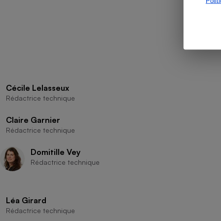
Polit
Cécile Lelasseux
Rédactrice technique
Claire Garnier
Rédactrice technique
Domitille Vey
Rédactrice technique
Léa Girard
Rédactrice technique