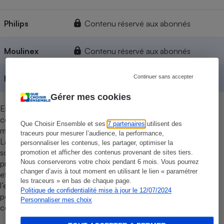
Philips
Contenu réservé aux abonnés
Moulinex
Contenu réservé aux abonnés
Moyennes
Contenu réservé aux abonnés
Continuer sans accepter
Gérer mes cookies
En février 2025, une enquête a été réalisée auprès de 1 947
consommateurs européens pour connaître la fiabilité des
Que Choisir Ensemble et ses
7 partenaires
utilisent des
marques d'airfryers.
traceurs pour mesurer l’audience, la performance,
La durée de vie et l’espérance de vie sans pannes d’un produit
personnaliser les contenus, les partager, optimiser la
sont calculées à partir de la probabilité de fin de vie ou de la
promotion et afficher des contenus provenant de sites tiers.
Nous conserverons votre choix pendant 6 mois. Vous pourrez
probabilité de pannes à chaque âge de l’appareil (1 an, 2 ans,
changer d’avis à tout moment en utilisant le lien « paramétrer
etc.). Cette méthode est celle actuellement en usage pour
les traceurs » en bas de chaque page.
l’estimation de l’espérance de vie à la naissance de la
Politique de confidentialité mise à jour le 12/07/2024
population. Les appareils de seconde main ne sont pas pris en
Personnaliser mes choix
compte.