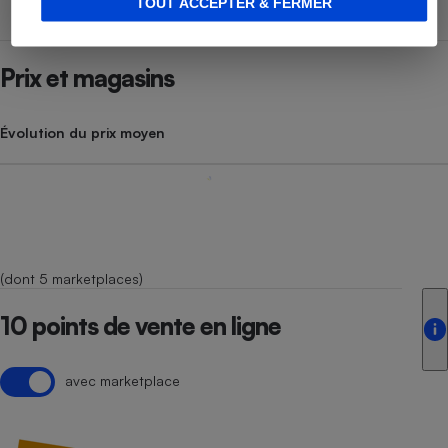
TOUT ACCEPTER & FERMER
Prix et magasins
Évolution du prix moyen
(dont 5 marketplaces)
10 points de vente en ligne
avec marketplace