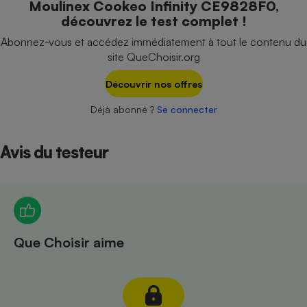
Moulinex Cookeo Infinity CE9828F0,
Téléphone mobile -
découvrez le test complet !
Smartphone
Plaque de cuisson à
Abonnez-vous et accédez immédiatement à tout le contenu du
induction
site QueChoisir.org
Découvrir nos offres
Climatiseur -
Déjà abonné ?
Se connecter
Ventilateur
Avis du testeur
Antivirus
Climatiseur -
Ventilateur
Que Choisir aime