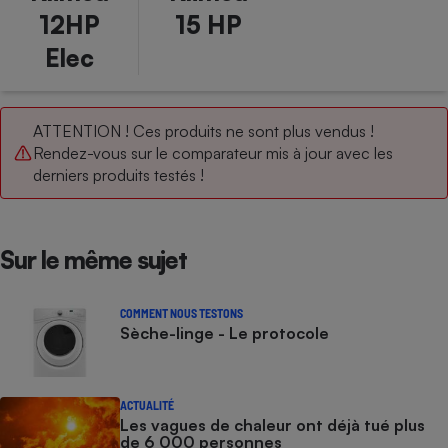
12HP
15 HP
Petit électroménager - U
Complément
Elec
alimentaire
Mutuelle
Assurance emprunteur
ATTENTION ! Ces produits ne sont plus vendus !
Rendez-vous sur le comparateur mis à jour avec les
derniers produits testés !
Matelas
Champagne
bouteille
Banque en 
Sur le même sujet
Téléviseur
Antimoustique
Lave-linge
COMMENT NOUS TESTONS
Sèche-linge - Le protocole
Radiateur électrique
ACTUALITÉ
Les vagues de chaleur ont déjà tué plus
de 6 000 personnes