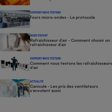
Téléphone mobile -
Smartphone
Plaque de cuisson à
COMMENT NOUS TESTONS
induction
Fours micro-ondes - Le protocole
GUIDE D'ACHAT
Climatiseur -
Rafraîchisseur d’air - Comment choisir un
Ventilateur
rafraîchisseur d’air
Antivirus
COMMENT NOUS TESTONS
Comment nous testons les rafraîchisseurs
Climatiseur -
d’air
Ventilateur
ACTUALITÉ
Canicule - Les prix des ventilateurs
s’envolent aussi