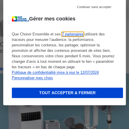
Continuer sans accepter
Gérer mes cookies
Que Choisir Ensemble et ses
7 partenaires
utilisent des
traceurs pour mesurer l’audience, la performance,
Climatiseur split - Comment choisir une pompe à
personnaliser les contenus, les partager, optimiser la
chaleur air-air
promotion et afficher des contenus provenant de sites tiers.
Nous conserverons votre choix pendant 6 mois. Vous pourrez
changer d’avis à tout moment en utilisant le lien « paramétrer
les traceurs » en bas de chaque page.
GUIDE D'ACHAT
Politique de confidentialité mise à jour le 12/07/2024
Personnaliser mes choix
TOUT ACCEPTER & FERMER