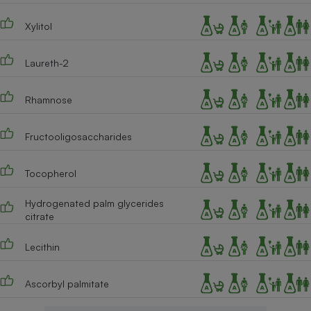
Cafetière à expressos
Xylitol
Laureth-2
Rhamnose
Fructooligosaccharides
Robot ménager
Tocopherol
Hydrogenated palm glycerides
citrate
Lecithin
Ascorbyl palmitate