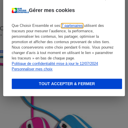
Gérer mes cookies
Que Choisir Ensemble et ses
7 partenaires
utilisent des
Cafetière à capsules zéro déchet CoffeeB (vidéo)
traceurs pour mesurer l’audience, la performance,
- Premières impressions
personnaliser les contenus, les partager, optimiser la
promotion et afficher des contenus provenant de sites tiers.
Nous conserverons votre choix pendant 6 mois. Vous pourrez
CONSEILS
changer d’avis à tout moment en utilisant le lien « paramétrer
les traceurs » en bas de chaque page.
Politique de confidentialité mise à jour le 12/07/2024
Personnaliser mes choix
TOUT ACCEPTER & FERMER