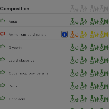
Téléphone mobile -
Smartphone
Composition
Plaque de cuisson à
induction
Aqua
Ammonium lauryl sulfate
Climatiseur -
Ventilateur
Glycerin
Antivirus
Lauryl glucoside
Climatiseur -
Ventilateur
Cocamidopropyl betaine
Parfum
Citric acid