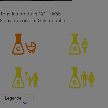
Petit électroménager - U
Complément
Tous les produits COTTAGE
alimentaire
Mutuelle
Soins du corps
>
Gels douche
Assurance emprunteur
Matelas
Champagne
bouteille
Banque en 
Téléviseur
Antimoustique
Lave-linge
Radiateur électrique
Légende