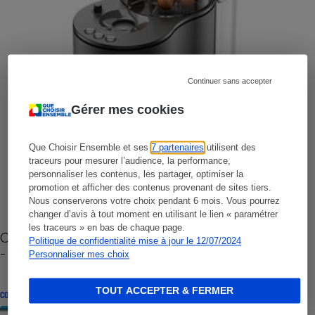
Continuer sans accepter
Gérer mes cookies
Que Choisir Ensemble et ses
7 partenaires
utilisent des
traceurs pour mesurer l’audience, la performance,
personnaliser les contenus, les partager, optimiser la
promotion et afficher des contenus provenant de sites tiers.
Nous conserverons votre choix pendant 6 mois. Vous pourrez
changer d’avis à tout moment en utilisant le lien « paramétrer
les traceurs » en bas de chaque page.
Cafetière à capsules zéro déchet CoffeeB (vidéo)
Politique de confidentialité mise à jour le 12/07/2024
- Premières impressions
Personnaliser mes choix
TOUT ACCEPTER & FERMER
CONSEILS