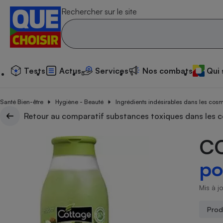
Rechercher sur le site
Tests
Actus
Services
N
Tests
Actus
Services
Nos combats
Qui
Additif
Compar
Compara
Compar
Compara
Compara
Compara
Compar
Substan
Santé Bien-être
Toutes les actualités
Tous les services
Tous nos combats
L’association
Hygiène - Beauté
Ingrédients indésirables dans les cos
Organismes de défen
Train
superm
cosmét
Compara
Achat - Vente - Trava
Démarche administrat
Retour au comparatif substances toxiques dans les 
Enquêtes
Nos actions
Nos missions
Système judiciaire
Transport aérien
gratuit
Copropriété
Famille
Guides d'achat
Nos grandes victoires
Notre méthodologie
C
Location
Senior
Compar
Compar
Compar
Compara
Compar
Compara
Compar
Conseils
Les billets de la présidente
Notre financement
superm
électri
po
Service marchand
Magasin - Grande sur
Sport
Soumettre un litige
Brèves
Nos associations locales
Nos partenaires
Air
Marketing - Fidélisati
Vacances - Tourisme
Lettres types
Nous rejoindre
Nous rejoindre
Mis à j
Déchet
Méthode de vente - 
Rencontrer une association locale
Compar
Compara
Compara
Compara
Compara
En savoir plus sur Que Choisir Ensemble
Eau
s
Prod
Agriculture
Achat - Vente - Locat