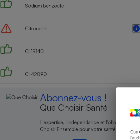
Sodium benzoate
Citronellol
Cafetière à expresso
Ci 19140
Ci 42090
Robot ménager
Abonnez-vous !
Que Choisir Santé
L'expertise, l'indépendance et l'objectivité de
Choisir Ensemble pour votre santé.
Que 
l’aud