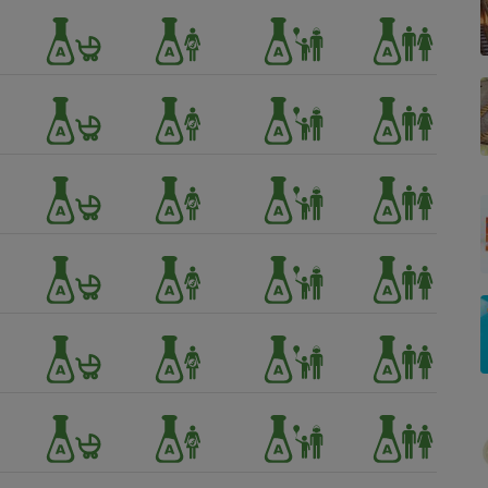
- Ustensile
Foie gras
Aide auditive
r
Assurance vie
Poêle à granulés
gne - Comment choisir une
lle de champagne
en ligne
Ordinateur portable
Crème solaire
Lave-vaisselle