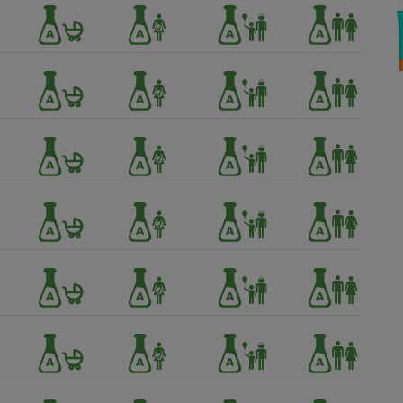
Électricité - Gaz
Appareil photo
numérique
Four encastrable
Lessive
Aspirateur