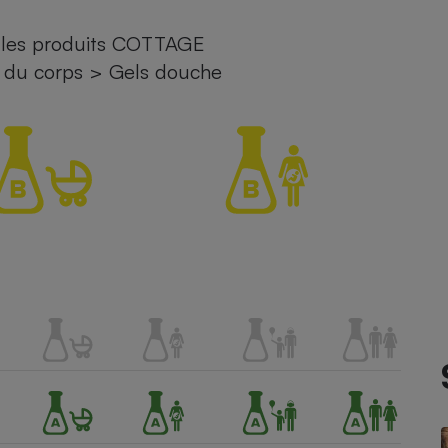
 les produits COTTAGE
atif sèche-linge
atif smartphone
atif nettoyeur haute
ateur mutuelle
on
 du corps
>
Gels douche
Réparation
Obsèques - Pompes
teur des devis d’opticiens
funèbres
eur-congélateur
dio
 robot
nduction
son
ranulés
irante
e multifonction
électrique
Panneaux
r mobile
r portable
photovoltaïques
 Médicament
 balai
omplémentaire santé
 traîneau
ctile
Circuits courts et
alimentation locale
Puériculture - Produit
 automatique
pour bébé
Banque en ligne
seur
vapeur