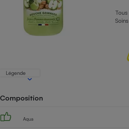
Energie
Nutrition
Assurance auto
-nous ?
Tous
Produit alimentaire
Carburant
Compar
Compar
Compar
Compar
pressi
Choisir son fioul
Soins
Assurance
Sécurité - Hygiène
Circulation routière
Choisir son pellet
Banque - Crédit
Crédit immobilier
Contrôle technique - 
Comparateur assurance emprunteur
Epargne - Fiscalité
Maison de retraite
Compara
Pièce détachée
Energie Moins Chère Ensemble
Comparatif réfrigérat
Comparatif casque au
Comparatif tondeuse
Moto
Comparatif plaque à i
Comparatif barre de 
Comparatif poêle à g
Supermarché - Drive
Comparatif hotte asp
Comparatif imprimant
Comparatif radiateur 
Légende
Électricité - Gaz
Hygiène - Beauté
Comparatif climatiseu
Comparatif ordinateu
Tous les comparateurs
Maladie - Médecine -
Comparatif aspirateur
Comparatif ultrabook
Aménagement
Toutes les cartes interactives
Système de santé - C
Comparatif aspirateur
Comparatif tablette ta
Composition
Supermarché - Drive
Bricolage - Jardinage
Retraite
Comparatif cafetière
Chauffage
Speedtest - Testez le débit de votre
Mutuelle
Comparatif robot cui
Image et son
Produit d'entretien
connexion Internet
Aqua
Comparatif centrale 
Comparateur auto
Informatique
Sécurité domestique