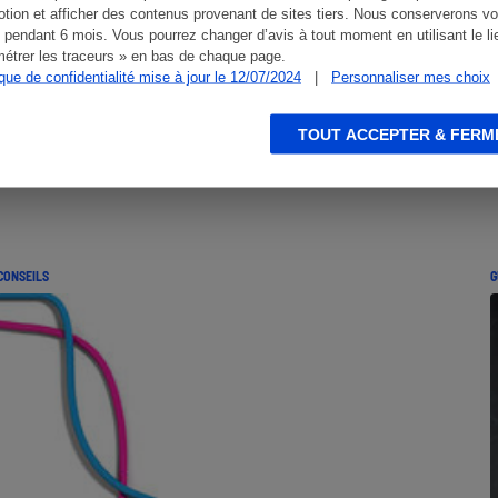
tion et afficher des contenus provenant de sites tiers. Nous conserverons vo
 pendant 6 mois. Vous pourrez changer d’avis à tout moment en utilisant le li
étrer les traceurs » en bas de chaque page.
ique de confidentialité mise à jour le 12/07/2024
|
Personnaliser mes choix
TOUT ACCEPTER & FERM
CONSEILS
G