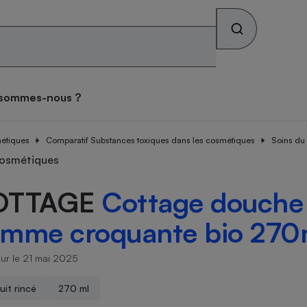
Rechercher sur le site
os combats
Qui sommes-nous ?
 sommes-nous ?
s alimentaires
ateur mutuelle
tif sièges auto
ateur gratuit des
tif lave-linge
teur forfait mobile
tif vélo électrique
atif matelas
ces toxiques dans les
métiques
se des consommateurs
Comparatif Substances toxiques dans les cosmétiques
Soins du
archés
iques
teur Gaz & Électricité
ux
ive
cosmétiques
OTTAGE
Cottage douche
ateur gratuit des
ateur assurance vie
atif pneus
tif lave-vaisselle
ateur box internet
tif climatiseur mobile
atif brosse à dents
archés
que
mme croquante bio 270
face
on
our le 21 mai 2025
Abus
ateur banque
tif four encastrable
tif téléviseur
tif climatiseur split
tif prothèses auditives
uit rincé
270 ml
ion