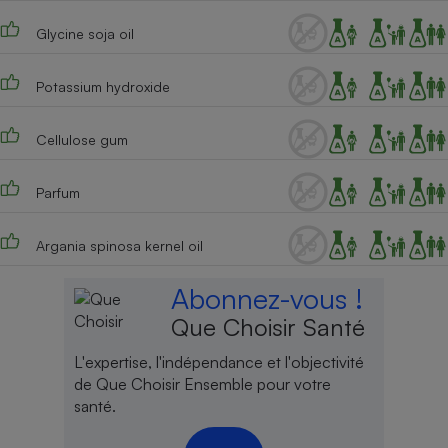
Téléphone mobile -
Smartphone
Glycine soja oil
Plaque de cuisson à
induction
Potassium hydroxide
Cellulose gum
Climatiseur -
Ventilateur
Parfum
Antivirus
Argania spinosa kernel oil
Climatiseur -
Ventilateur
Abonnez-vous !
Que Choisir Santé
L'expertise, l'indépendance et l'objectivité
de Que Choisir Ensemble pour votre
santé.