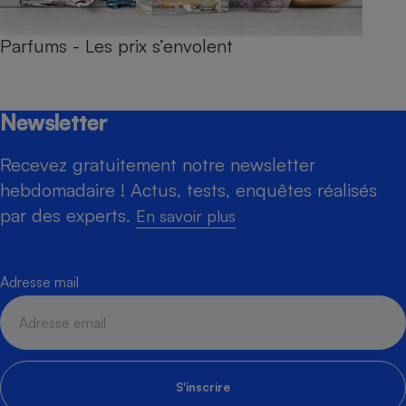
Parfums - Les prix s’envolent
Newsletter
Recevez gratuitement notre newsletter
hebdomadaire ! Actus, tests, enquêtes réalisés
par des experts.
En savoir plus
Adresse mail
S'inscrire