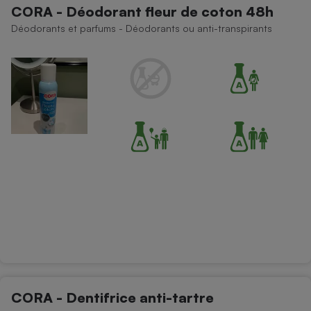
CORA - Déodorant fleur de coton 48h
Petit électroménager - U
Déodorants et parfums - Déodorants ou anti-transpirants
Complément
alimentaire
Mutuelle
Assurance emprunteur
Matelas
Champagne
bouteille
Banque en 
Téléviseur
Antimoustique
Lave-linge
Radiateur électrique
CORA - Dentifrice anti-tartre