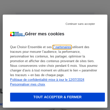
Abonnez-vous !
Que Choisir Santé
Continuer sans accepter
L'expertise, l'indépendance et l'objectivité
Gérer mes cookies
de Que Choisir Ensemble pour votre
santé.
Que Choisir Ensemble et ses
7 partenaires
utilisent des
traceurs pour mesurer l’audience, la performance,
Cliquez ici
personnaliser les contenus, les partager, optimiser la
promotion et afficher des contenus provenant de sites tiers.
Nous conserverons votre choix pendant 6 mois. Vous pourrez
changer d’avis à tout moment en utilisant le lien « paramétrer
les traceurs » en bas de chaque page.
Politique de confidentialité mise à jour le 12/07/2024
Personnaliser mes choix
Lire aussi
TOUT ACCEPTER & FERMER
ACTUALITÉ