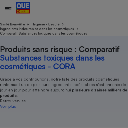
Santé Bien-être
Hygiène - Beauté
Ingrédients indésirables dans les cosmétiques
Comparatif Substances toxiques dans les cosmétiques
Additifs a
Comparate
Comparatif
Comparateu
Comparatif
Comparateu
Comparatif
Comparati
Substances
Toutes les actualités
Tous les services
Tous nos combats
L’association
Organismes de défense 
Train
supermarc
cosmétiqu
Produits sans risque : Comparatif
Comparateu
Achat - Vente - Travaux
Démarche administrative
Enquêtes
Nos actions
Nos missions
Système judiciaire
Transport aérien
gratuit
Substances toxiques dans les
Copropriété
Famille
Guides d'achat
Nos grandes victoires
Notre méthodologie
cosmétiques - CORA
Location
Senior
Comparateu
Comparate
Comparati
Comparatif
Comparate
Comparatif
Comparatif
Conseils
Les billets de la présidente
Notre financement
supermarc
électrique
Service marchand
Magasin - Grande surfac
Sport
Soumettre un litige
Grâce à vos contributions, notre liste des produits cosmétiques
Brèves
Nos associations locales
Nos partenaires
Air
renfermant un ou plusieurs ingrédients indésirables s’est enrichie de
Marketing - Fidélisation
Vacances - Tourisme
Lettres types
Nous rejoindre
Nous rejoindre
jour en jour pour atteindre aujourd’hui
plusieurs dizaines milliers de
Déchet
Méthode de vente - Abu
produits
.
Rencontrer une association locale
Comparate
Comparatif
Comparatif
Comparatif
Comparatif
En savoir plus sur Que Choisir Ensemble
Retrouvez-les
Eau
s
Agriculture
Achat - Vente - Location
Voir plus
Energie
Nutrition
Assurance auto
-nous ?
Produit alimentaire
Carburant
Comparati
Comparati
Comparati
Comparate