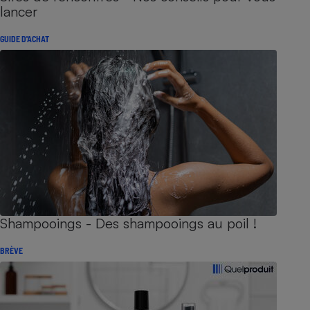
lancer
GUIDE D'ACHAT
Shampooings - Des shampooings au poil !
BRÈVE