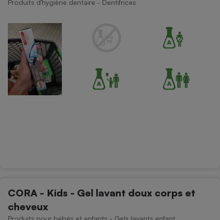
Produits d'hygiène dentaire - Dentifrices
Téléphone mobile -
Smartphone
Plaque de cuisson à
induction
Climatiseur -
Ventilateur
Antivirus
Climatiseur -
Ventilateur
CORA - Kids - Gel lavant doux corps et
cheveux
Produits pour bébés et enfants - Gels lavants enfant