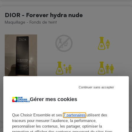
DIOR - Forever hydra nude
Maquillage - Fonds de teint
Continuer sans accepter
Gérer mes cookies
Présence d'allergènes
Que Choisir Ensemble et ses
7 partenaires
utilisent des
traceurs pour mesurer l’audience, la performance,
personnaliser les contenus, les partager, optimiser la