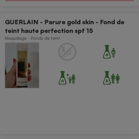
Téléphone mobile -
Smartphone
Plaque de cuisson à
induction
GUERLAIN - Parure gold skin - Fond de
teint haute perfection spf 15
Maquillage - Fonds de teint
Climatiseur -
Ventilateur
Antivirus
Climatiseur -
Ventilateur