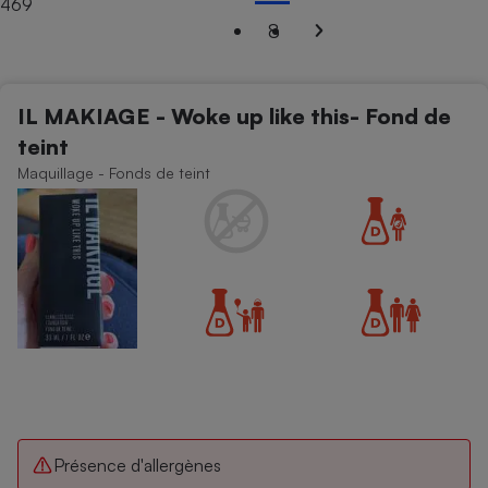
469
8
Petit électroménager - U
Complément
alimentaire
Mutuelle
Assurance emprunteur
IL MAKIAGE - Woke up like this- Fond de
teint
Maquillage - Fonds de teint
Matelas
Champagne
bouteille
Banque en 
Téléviseur
Antimoustique
Lave-linge
Radiateur électrique
Présence d'allergènes