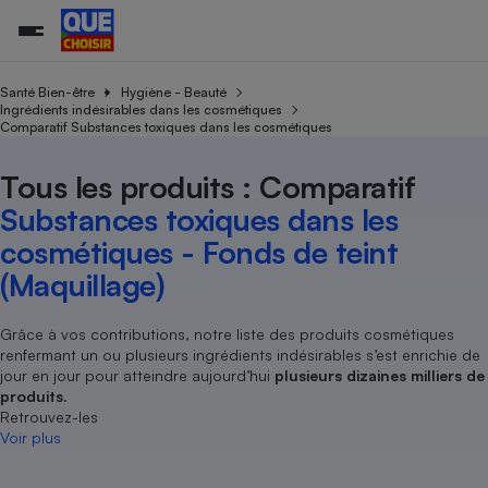
Santé Bien-être
Hygiène - Beauté
Ingrédients indésirables dans les cosmétiques
Comparatif Substances toxiques dans les cosmétiques
Additifs a
Comparate
Comparatif
Comparateu
Comparatif
Comparateu
Comparatif
Comparati
Substances
Toutes les actualités
Tous les services
Tous nos combats
L’association
Organismes de défense 
Train
supermarc
cosmétiqu
Tous les produits : Comparatif
Comparateu
Achat - Vente - Travaux
Démarche administrative
Enquêtes
Nos actions
Nos missions
Système judiciaire
Transport aérien
gratuit
Substances toxiques dans les
Copropriété
Famille
Guides d'achat
Nos grandes victoires
Notre méthodologie
cosmétiques - Fonds de teint
Location
Senior
Comparateu
Comparate
Comparati
Comparatif
Comparate
Comparatif
Comparatif
Conseils
Les billets de la présidente
Notre financement
(Maquillage)
supermarc
électrique
Service marchand
Magasin - Grande surfac
Sport
Soumettre un litige
Brèves
Nos associations locales
Nos partenaires
Air
Marketing - Fidélisation
Vacances - Tourisme
Lettres types
Grâce à vos contributions, notre liste des produits cosmétiques
Nous rejoindre
Nous rejoindre
Déchet
renfermant un ou plusieurs ingrédients indésirables s’est enrichie de
Méthode de vente - Abu
Rencontrer une association locale
Comparate
Comparatif
Comparatif
Comparatif
Comparatif
En savoir plus sur Que Choisir Ensemble
jour en jour pour atteindre aujourd’hui
plusieurs dizaines milliers de
Eau
s
Agriculture
Achat - Vente - Location
produits
.
Retrouvez-les
Energie
Nutrition
Assurance auto
Voir plus
-nous ?
Produit alimentaire
Carburant
Comparati
Comparati
Comparati
Comparate